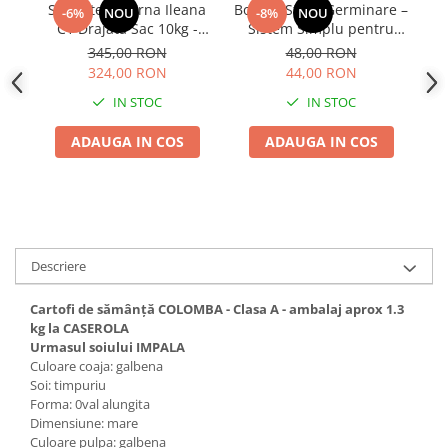
Seminte Lucerna Ileana
Borcan Sticla Germinare –
Se
-6%
NOU
-8%
NOU
C1 Drajata Sac 10kg -
Sistem Simplu pentru
Furaj Premium de Inalta
Muguri si Microgreens
R
345,00 RON
48,00 RON
Productivitate
Acasa
324,00 RON
44,00 RON
IN STOC
IN STOC
ADAUGA IN COS
ADAUGA IN COS
Descriere
Cartofi de sămânță COLOMBA - Clasa A - ambalaj aprox 1.3
kg la CASEROLA
Urmasul soiului IMPALA
Culoare coaja: galbena
Soi: timpuriu
Forma: 0val alungita
Dimensiune: mare
Culoare pulpa: galbena