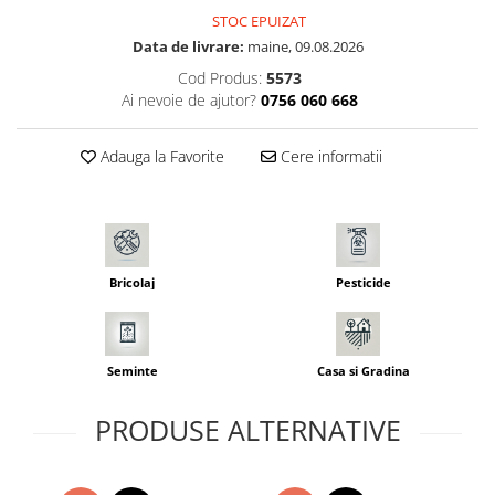
Seminte pastarnac
Patent
STOC EPUIZAT
Seminte plante aromatice
Data de livrare:
maine, 09.08.2026
Rulete masurat
Seminte ridichi
Cod Produs:
5573
Sape/ Cazmale/ Lopeti
Seminte rosii
Ai nevoie de ajutor?
0756 060 668
Scule de mana
Seminte salata
Seminte sfecla
Scule electrice
Adauga la Favorite
Cere informatii
Seminte telina
Set chei combinate
Seminte varza
Surubelnite
Seminte Vinete
Suruburi
Seminte zucchini
Bricolaj
Pesticide
Truse /set scule
Verdeturi
Seminte Legume Profesionale
Seminte pentru germinare
Seminte
Casa si Gradina
Seminte trifoi
PRODUSE ALTERNATIVE