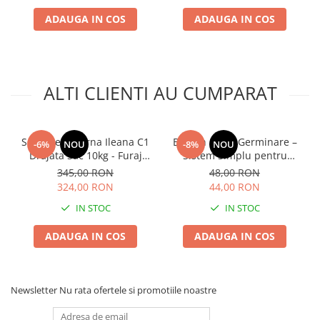
ADAUGA IN COS
ADAUGA IN COS
ALTI CLIENTI AU CUMPARAT
Seminte Lucerna Ileana C1
Borcan Sticla Germinare –
-6%
NOU
-8%
NOU
Drajata Sac 10kg - Furaj
Sistem Simplu pentru
Premium de Inalta
Muguri si Microgreens
345,00 RON
48,00 RON
Productivitate
Acasa
324,00 RON
44,00 RON
IN STOC
IN STOC
ADAUGA IN COS
ADAUGA IN COS
Newsletter
Nu rata ofertele si promotiile noastre