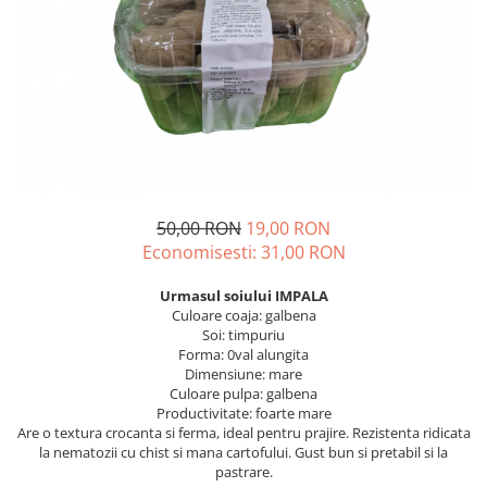
Discuri motocoasa
Seminte legume
Motofierastrau / Drujba
Diverse
Pepene
Pila motofierastrau / drujba
Plante medicinale
Feronerie si accesorii
Plantator
Seminte ardei
Fierastraie manuale
Plasa de umbrire
Seminte broccoli
Fire motocoasa
Plase plante
Seminte castraveti
Flexuri si Polizoare
Seminte ceapa
Pompa de apa curata/murdara
Gresor / Decalimetru
Seminte conopida
Pompa de stropit
50,00 RON
19,00 RON
Seminte de Gulii
Hranitoare/ Adapatoare
Economisesti:
31,00
RON
Raticide
Seminte de Leustean
Lama motofierastrau / drujba
Saci
Urmasul soiului IMPALA
Seminte de Patrunjel
Lant motofierastrau / drujba
Culoare coaja: galbena
Spray si intretinere
Seminte de praz
Soi: timpuriu
Lubrifianti
Forma: 0val alungita
Seminte dovleac decorativ
Vinificatie
Dimensiune: mare
Masca de sudura & accesori
Seminte dovlecel / dovleac
Culoare pulpa: galbena
Seminte fasole
Productivitate: foarte mare
Motocoasa
Are o textura crocanta si ferma, ideal pentru prajire. Rezistenta ridicata
Seminte mazare
Motocoasa si consumabile /
la nematozii cu chist si mana cartofului. Gust bun si pretabil si la
Seminte morcovi
accesorii
pastrare.