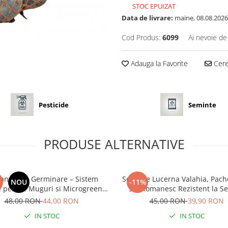
STOC EPUIZAT
Data de livrare:
maine, 08.08.2026
Cod Produs:
6099
Ai nevoie de
Adauga la Favorite
Cere 
Pesticide
Seminte
PRODUSE ALTERNATIVE
an Sticla Germinare – Sistem
Seminte Lucerna Valahia, Pache
NOU
-11%
 pentru Muguri si Microgreens
Soi Romanesc Rezistent la Se
Acasa
4Agro
48,00 RON
44,00 RON
45,00 RON
39,90 RON
IN STOC
IN STOC