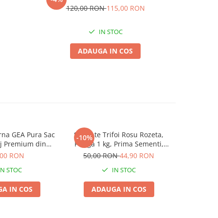
120,00 RON
115,00 RON
IN STOC
ADAUGA IN COS
rna GEA Pura Sac
Seminte Trifoi Rosu Rozeta,
Sfecla fura
-10%
-13%
aj Premium din
Punga 1 kg, Prima Sementi,
75,00
aliana de Inalta
Productivitate Ridicata si
,00 RON
50,00 RON
44,90 RON
ctivitate
Rezistenta la Ger
IN STOC
IN STOC
A IN COS
ADAUGA IN COS
ADA