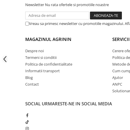
Accesorii gard electric
Newsletter
Nu rata ofertele si promotiile noastre
Accesorii irigat
Araci/ Suporti plante
Vreau sa primesc newsletter cu promotiile magazinului. Af
Candele / Rezerve / Lumanari
Carabine/ carlige
MAGAZINUL AGRININ
SERVICII
Diverse casa si gradina
Despre noi
Cerere ofe
Diverse depozitare
Termeni si conditii
Politica de
Politica de confidentialitate
Metode de
Echipament protectie gradina
Informatii transport
Cum cum
Fir/Ata de legat
Blog
Ajutor
Foarfeci
Contact
ANPC
Solutionare
Furtun / banda / tub
Motofierastrau / Drujba
SOCIAL
URMARESTE-NE IN SOCIAL MEDIA
Pila motofierastrau / drujba
Plantator
Plasa de umbrire