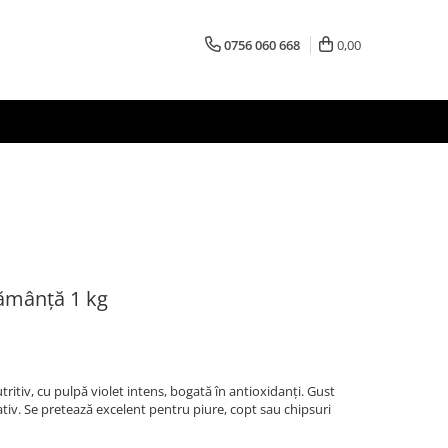
0756 060 668
0,00
sămânță 1 kg
tritiv, cu pulpă violet intens, bogată în antioxidanți. Gust
ativ. Se pretează excelent pentru piure, copt sau chipsuri