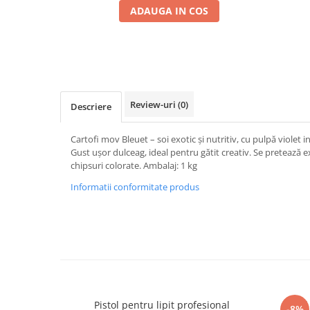
ADAUGA IN COS
Seminte morcovi
Seminte pastarnac
Seminte plante aromatice
Seminte ridichi
Seminte rosii
Seminte salata
Review-uri
(0)
Descriere
Seminte sfecla
Cartofi mov Bleuet – soi exotic și nutritiv, cu pulpă violet i
Seminte telina
Gust ușor dulceag, ideal pentru gătit creativ. Se pretează 
Seminte varza
chipsuri colorate. Ambalaj: 1 kg
Seminte Vinete
Informatii conformitate produs
Seminte zucchini
Verdeturi
Seminte Legume Profesionale
Seminte pentru germinare
Seminte trifoi
Pesticide
Pistol pentru lipit profesional
Pisto
-8%