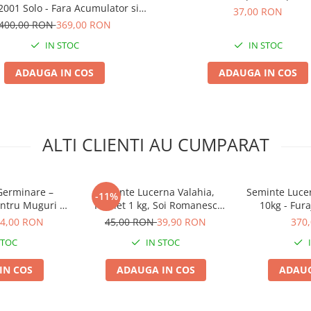
001 Solo - Fara Acumulator si
37,00 RON
Incarcator
400,00 RON
369,00 RON
IN STOC
IN STOC
ADAUGA IN COS
ADAUGA IN COS
ALTI CLIENTI AU CUMPARAT
 Germinare –
Seminte Lucerna Valahia,
Seminte Luce
-11%
ntru Muguri si
Pachet 1 kg, Soi Romanesc
10kg - Fur
ns Acasa
Rezistent la Seceta, 4Agro
Genetica It
4,00 RON
45,00 RON
39,90 RON
370
Produ
STOC
IN STOC
IN COS
ADAUGA IN COS
ADAUG