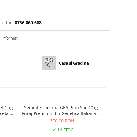
 ajutor?
0756 060 668
informatii
Casa si Gradina
t 1 kg,
Seminte Lucerna GEA Pura Sac 10kg -
Seminte Trifo
-10%
ceta,
Furaj Premium din Genetica Italiana de
Prima Sementi
Inalta Productivitate
si 
370,00 RON
50,
IN STOC