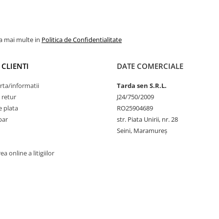
la mai multe in
Politica de Confidentialitate
 CLIENTI
DATE COMERCIALE
rta/informatii
Tarda sen S.R.L.
 retur
J24/750/2009
 plata
RO25904689
par
str. Piata Unirii, nr. 28
Seini, Maramureş
a online a litigiilor