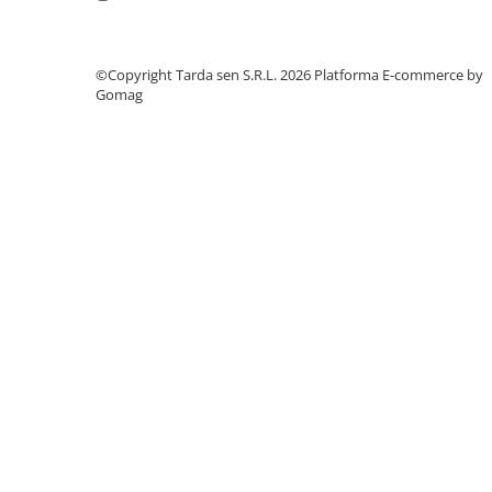
Plase plante
Pompa de apa curata/murdara
©Copyright Tarda sen S.R.L. 2026
Platforma E-commerce by
Gomag
Pompa de stropit
Raticide
Saci
Spray si intretinere
Vinificatie
Lichidare STOC
Produse Bricolaj
Acumulatori si Incarcatoare
Baros / Ciocan / Topor
Burghie
Cantare
Centuri/chingi