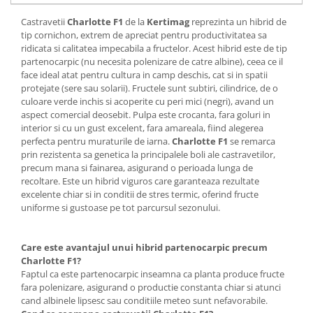
Castravetii
Charlotte F1
de la
Kertimag
reprezinta un hibrid de
tip cornichon, extrem de apreciat pentru productivitatea sa
ridicata si calitatea impecabila a fructelor. Acest hibrid este de tip
partenocarpic (nu necesita polenizare de catre albine), ceea ce il
face ideal atat pentru cultura in camp deschis, cat si in spatii
protejate (sere sau solarii). Fructele sunt subtiri, cilindrice, de o
culoare verde inchis si acoperite cu peri mici (negri), avand un
aspect comercial deosebit. Pulpa este crocanta, fara goluri in
interior si cu un gust excelent, fara amareala, fiind alegerea
perfecta pentru muraturile de iarna.
Charlotte F1
se remarca
prin rezistenta sa genetica la principalele boli ale castravetilor,
precum mana si fainarea, asigurand o perioada lunga de
recoltare. Este un hibrid viguros care garanteaza rezultate
excelente chiar si in conditii de stres termic, oferind fructe
uniforme si gustoase pe tot parcursul sezonului.
Care este avantajul unui hibrid partenocarpic precum
Charlotte F1?
Faptul ca este partenocarpic inseamna ca planta produce fructe
fara polenizare, asigurand o productie constanta chiar si atunci
cand albinele lipsesc sau conditiile meteo sunt nefavorabile.