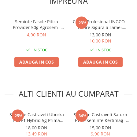
IMPREUNA
Seminte Fasole Pitica
Cutter Profesional INGCO –
-23%
Provider 50g Agrosem -
Fixare Sigura a Lamei,
Pastai Verzi Fragede si Fara
Taiere Precisa
4,90 RON
13,00 RON
Ate
10,00 RON
IN STOC
IN STOC
ADAUGA IN COS
ADAUGA IN COS
ALTI CLIENTI AU CUMPARAT
Seminte Castraveti Uborka
Seminte Castraveti Saturn
-25%
-34%
IRA F1 Hybrid 5g Prima
F1 10 seminte Kertimag -
Sementi - Cornichon
Hibrid Cornichon
18,00 RON
15,00 RON
Rezistent
Profesional
13,49 RON
9,90 RON