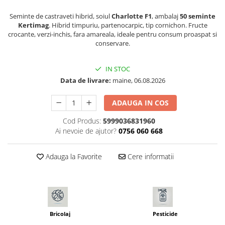
Seminte pastarnac
Patent
Seminte de castraveti hibrid, soiul
Charlotte F1
, ambalaj
50 seminte
Seminte plante aromatice
Rulete masurat
Kertimag
. Hibrid timpuriu, partenocarpic, tip cornichon. Fructe
Seminte ridichi
crocante, verzi-inchis, fara amareala, ideale pentru consum proaspat si
Sape/ Cazmale/ Lopeti
conservare.
Seminte rosii
Scule de mana
Seminte salata
IN STOC
Seminte sfecla
Scule electrice
Data de livrare:
maine, 06.08.2026
Seminte telina
Set chei combinate
Seminte varza
Surubelnite
ADAUGA IN COS
Seminte Vinete
Suruburi
Cod Produs:
5999036831960
Seminte zucchini
Ai nevoie de ajutor?
0756 060 668
Truse /set scule
Verdeturi
Seminte Legume Profesionale
Adauga la Favorite
Cere informatii
Seminte pentru germinare
Seminte trifoi
Bricolaj
Pesticide