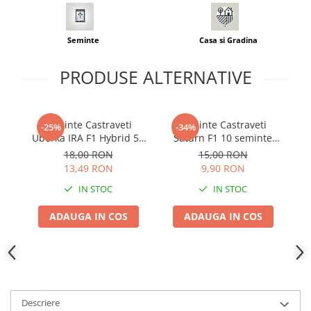
Seminte
Casa si Gradina
PRODUSE ALTERNATIVE
Seminte Castraveti
Seminte Castraveti
-25%
-34%
Uborka IRA F1 Hybrid 5g
Saturn F1 10 seminte
Prima Sementi -
Kertimag - Hibrid
18,00 RON
15,00 RON
Cornichon Rezistent
Cornichon Profesional
13,49 RON
9,90 RON
IN STOC
IN STOC
ADAUGA IN COS
ADAUGA IN COS
Descriere