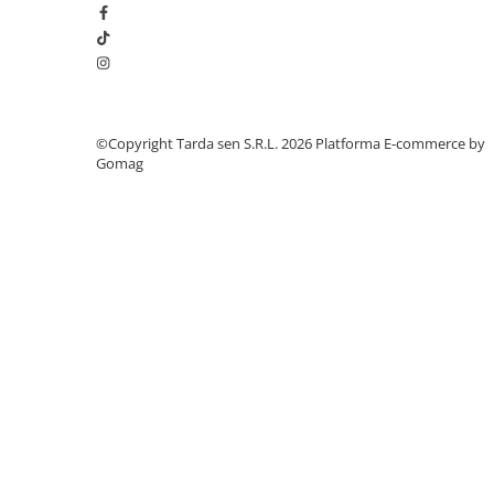
Plase plante
Pompa de apa curata/murdara
Pompa de stropit
Raticide
©Copyright Tarda sen S.R.L. 2026
Platforma E-commerce by
Gomag
Saci
Spray si intretinere
Vinificatie
Lichidare STOC
Produse Bricolaj
Acumulatori si Incarcatoare
Baros / Ciocan / Topor
Burghie
Cantare
Centuri/chingi