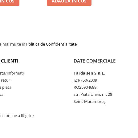
IN COS
ADAUGA IN COS
la mai multe in
Politica de Confidentialitate
 CLIENTI
DATE COMERCIALE
rta/informatii
Tarda sen S.R.L.
 retur
J24/750/2009
 plata
RO25904689
par
str. Piata Unirii, nr. 28
Seini, Maramureş
a online a litigiilor