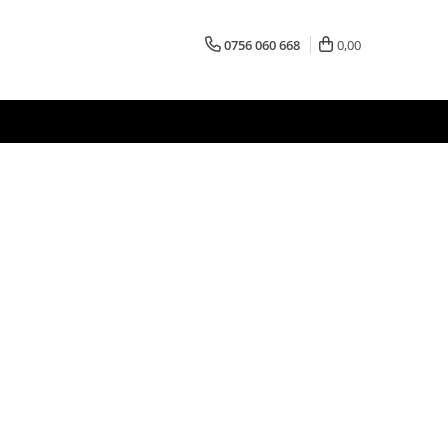
0756 060 668
0,00