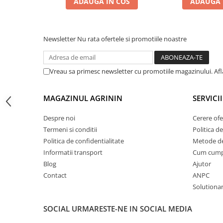
ADAUGA IN COS
ADAUGA 
Accesorii gard electric
Accesorii irigat
Araci/ Suporti plante
Newsletter
Nu rata ofertele si promotiile noastre
Candele / Rezerve / Lumanari
Carabine/ carlige
Vreau sa primesc newsletter cu promotiile magazinului. Af
Diverse casa si gradina
MAGAZINUL AGRININ
SERVICII
Diverse depozitare
Echipament protectie gradina
Despre noi
Cerere ofe
Fir/Ata de legat
Termeni si conditii
Politica de
Politica de confidentialitate
Metode de
Foarfeci
Informatii transport
Cum cum
Furtun / banda / tub
Blog
Ajutor
Motofierastrau / Drujba
Contact
ANPC
Solutionare
Pila motofierastrau / drujba
Plantator
SOCIAL
URMARESTE-NE IN SOCIAL MEDIA
Plasa de umbrire