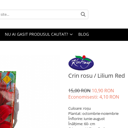
NU AI GASIT PRODUSUL CAUTAT?
BLOG
Crin rosu / Lilium Red
15,00 RON
10,90 RON
Economisesti:
4,10
RON
Culoare: roşu
Plantat: octombrie-noiembrie
Înflorire: iunie-august
Înălţime: 60- cm