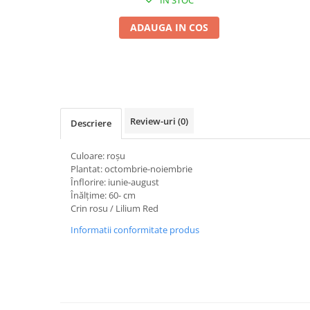
Seminte morcovi
ADAUGA IN COS
Seminte pastarnac
Seminte plante aromatice
Seminte ridichi
Seminte rosii
Seminte salata
Review-uri
(0)
Seminte sfecla
Descriere
Seminte telina
Culoare: roşu
Seminte varza
Plantat: octombrie-noiembrie
Seminte Vinete
Înflorire: iunie-august
Seminte zucchini
Înălţime: 60- cm
Crin rosu / Lilium Red
Verdeturi
Informatii conformitate produs
Seminte Legume Profesionale
Seminte pentru germinare
Seminte trifoi
Pesticide