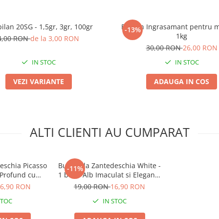
ilan 20SG - 1,5gr, 3gr, 100gr
Biopon Ingrasamant pentru m
-13%
1kg
4,00 RON
de la 3,00 RON
30,00 RON
26,00 RON
IN STOC
IN STOC
VEZI VARIANTE
ADAUGA IN COS
ALTI CLIENTI AU CUMPARAT
eschia Picasso
Bulb Cala Zantedeschia White -
-11%
 Profund cu
1 buc - Alb Imaculat si Eleganta
 Alba
Clasica
6,90 RON
19,00 RON
16,90 RON
STOC
IN STOC