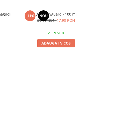
agnolii
Dermanyguard - 100 ml
Do
-11%
NOU
-25%
20,00 RON
17,90 RON
IN STOC
ADAUGA IN COS