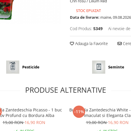
Crin rosu / Lilium Red
STOC EPUIZAT
Data de livrare:
maine, 09.08.2026
Cod Produs:
5349
Ai nevoie de
Adauga la Favorite
Cere 
Pesticide
Seminte
PRODUSE ALTERNATIVE
la Zantedeschia Picasso - 1 buc
Bulb Cala Zantedeschia White -
%
-11%
ov Profund cu Bordura Alba
Alb Imaculat si Eleganta Cla
19,00 RON
16,90 RON
19,00 RON
16,90 RON
IN STOC
IN STOC