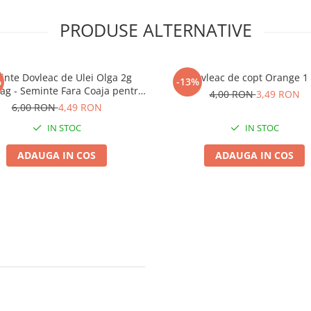
PRODUSE ALTERNATIVE
inte Dovleac de Ulei Olga 2g
Dovleac de copt Orange 1 
%
-13%
ag - Seminte Fara Coaja pentru
4,00 RON
3,49 RON
Consum si Ulei
6,00 RON
4,49 RON
IN STOC
IN STOC
ADAUGA IN COS
ADAUGA IN COS