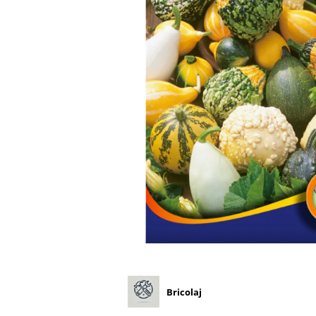
Diverse
Seminte legume
Pepene
Plante medicinale
Seminte ardei
Seminte broccoli
Seminte castraveti
Seminte ceapa
Seminte conopida
Seminte de Gulii
Seminte de Leustean
Seminte de Patrunjel
Seminte de praz
Seminte dovleac decorativ
Seminte dovlecel / dovleac
Bricolaj
Seminte fasole
Seminte mazare