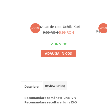
Seminte morcovi
Seminte pastarnac
Seminte plante aromatice
Seminte ridichi
Dovleac de copt Uchiki Kuri
Sem
-33%
-25
Seminte rosii
Kertim
9,00 RON
5,99 RON
Seminte salata
Seminte sfecla
IN STOC
Seminte telina
ADAUGA IN COS
Seminte varza
Seminte Vinete
Seminte zucchini
Verdeturi
Seminte Legume Profesionale
Review-uri
(0)
Descriere
Seminte pentru germinare
Seminte trifoi
Recomandare semănat: luna IV-V
Pesticide
Recomandare recoltare: luna IX-X