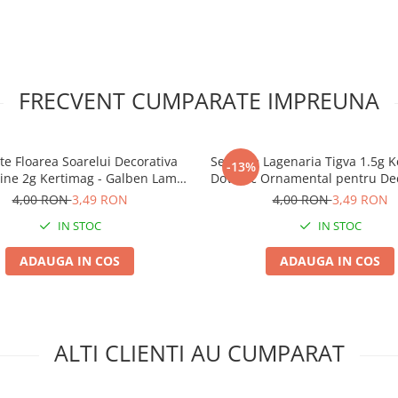
FRECVENT CUMPARATE IMPREUNA
e Floarea Soarelui Decorativa
Seminte Lagenaria Tigva 1.5g K
-13%
ne 2g Kertimag - Galben Lamai
Dovleac Ornamental pentru Dec
Delicat
si Artizanat
4,00 RON
3,49 RON
4,00 RON
3,49 RON
IN STOC
IN STOC
ADAUGA IN COS
ADAUGA IN COS
ALTI CLIENTI AU CUMPARAT