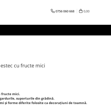
0756 060 668
0,00
estec cu fructe mici
 fructe mici.
ardurile, suporturile din grădină.
i și forme diferite folosite ca decorațiuni de toamnă.