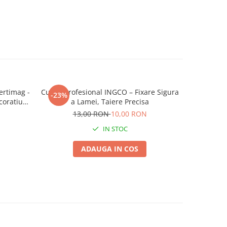
ertimag -
Cutter Profesional INGCO – Fixare Sigura
Dovlea
-23%
-25%
oratiuni
a Lamei, Taiere Precisa
13,00 RON
10,00 RON
IN STOC
ADAUGA IN COS