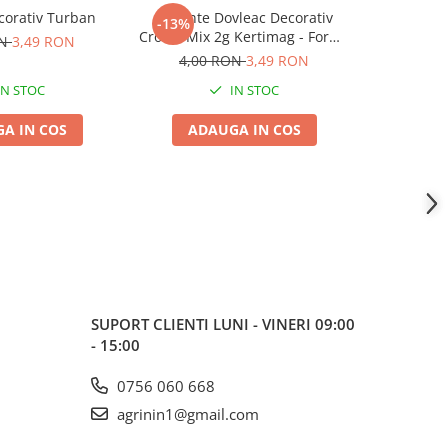
corativ Turban
Seminte Dovleac Decorativ
Seminte 
-13%
-13%
Crown Mix 2g Kertimag - Forme
Amestec 
ON
3,49 RON
de Coroana Diversificate
Kertimag
4,00 RON
3,49 RON
4,00
IN STOC
IN STOC
A IN COS
ADAUGA IN COS
ADA
SUPORT CLIENTI
LUNI - VINERI 09:00
- 15:00
0756 060 668
agrinin1@gmail.com