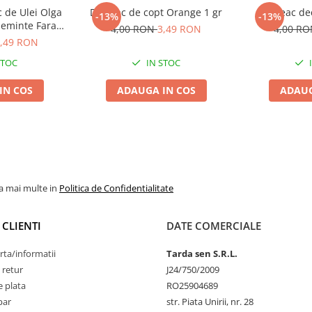
 de Ulei Olga
Dovleac de copt Orange 1 gr
Dovleac de
-13%
-13%
Seminte Fara
4,00 RON
3,49 RON
4,00 R
onsum si Ulei
,49 RON
STOC
IN STOC
IN COS
ADAUGA IN COS
ADAUG
la mai multe in
Politica de Confidentialitate
 CLIENTI
DATE COMERCIALE
rta/informatii
Tarda sen S.R.L.
 retur
J24/750/2009
 plata
RO25904689
par
str. Piata Unirii, nr. 28