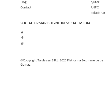
Blog
Ajutor
Plase plante
Contact
ANPC
Solutionare
Pompa de apa curata/murdara
Pompa de stropit
SOCIAL
URMARESTE-NE IN SOCIAL MEDIA
Raticide
Saci
Spray si intretinere
Vinificatie
Lichidare STOC
©Copyright Tarda sen S.R.L. 2026
Platforma E-commerce by
Produse Bricolaj
Gomag
Acumulatori si Incarcatoare
Baros / Ciocan / Topor
Burghie
Cantare
Centuri/chingi