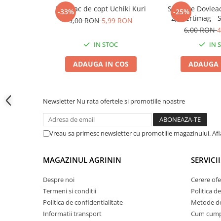
Accesorii gard electric
Dovleac de copt Uchiki Kuri
Seminte Dovleac
-33%
-25%
2g Kertimag - 
Accesorii irigat
9,00 RON
5,99 RON
Coaja pentru C
6,00 RON
4
Araci/ Suporti plante
IN STOC
IN 
Candele / Rezerve / Lumanari
ADAUGA IN COS
ADAUGA 
Carabine/ carlige
Diverse casa si gradina
Diverse depozitare
Newsletter
Nu rata ofertele si promotiile noastre
Echipament protectie gradina
Fir/Ata de legat
Vreau sa primesc newsletter cu promotiile magazinului. Af
Foarfeci
Furtun / banda / tub
MAGAZINUL AGRININ
SERVICII
Motofierastrau / Drujba
Despre noi
Cerere ofe
Pila motofierastrau / drujba
Termeni si conditii
Politica de
Politica de confidentialitate
Metode de
Plantator
Informatii transport
Cum cum
Plasa de umbrire