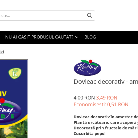
NU AI GASIT PRODUSUL CAUTAT?
BLOG
ici
Dovleac decorativ - am
4,00 RON
3,49 RON
Economisesti:
0,51
RON
Dovleac decorativ în amestec de
Plantă urcătoare, care acoperă g
Decorează prin fructele de mărim
Cucurbita pepo!