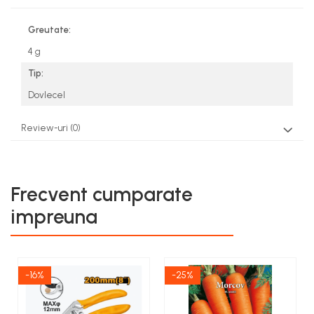
Greutate:
4 g
Tip:
Dovlecel
Review-uri
(0)
Frecvent cumparate
impreuna
-16%
-25%