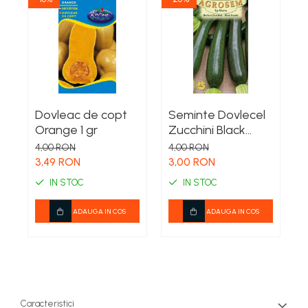
Dovleac de copt
Seminte Dovlecel
Orange 1 gr
Zucchini Black
Beauty 3g
4,00 RON
4,00 RON
4
Agrosem -
K
3,49 RON
3,00 RON
3
Dovlecel Verde
T
IN STOC
IN STOC
Inchis
P
ADAUGA IN COS
ADAUGA IN COS
Caracteristici