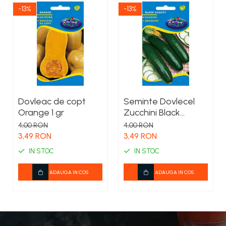
-13%
-13%
Dovleac de copt
Seminte Dovlecel
Orange 1 gr
Zucchini Black
Beauty 4g Kertimag
4,00 RON
4,00 RON
- Soi Productiv cu
3,49 RON
3,49 RON
Fructe Verde Inchis
IN STOC
IN STOC
ADAUGA IN COS
ADAUGA IN COS