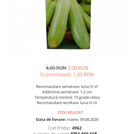
Diverse
Seminte legume
Pepene
Plante medicinale
Seminte ardei
Seminte broccoli
Seminte castraveti
Seminte ceapa
4,00 RON
3,00 RON
Seminte conopida
Economisesti:
1,00
RON
Seminte de Gulii
Seminte de Leustean
Recomandare semănare: luna IV-VI
Adâncime semănare: 1-2 cm
Seminte de Patrunjel
Temperatură minimă: 15 grade celsiu
Seminte de praz
Recomandare recoltare: luna VI-IX
Seminte dovleac decorativ
STOC EPUIZAT
Seminte dovlecel / dovleac
Data de livrare:
maine, 09.08.2026
Seminte fasole
Cod Produs:
4962
Seminte mazare
Ai nevoie de ajutor?
0756 060 668