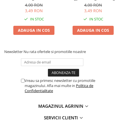
Soi Traditional cu Pulpa
4,00 RON
4,00 RON
Plase plante
Dulce si Aromata
3,49 RON
3,49 RON
Pompa de apa curata/murdara
IN STOC
IN STOC
Pompa de stropit
ADAUGA IN COS
ADAUGA IN COS
Raticide
Saci
Spray si intretinere
Newsletter
Nu rata ofertele si promotiile noastre
Vinificatie
Lichidare STOC
Produse Bricolaj
Vreau sa primesc newsletter cu promotiile
Acumulatori si Incarcatoare
magazinului. Afla mai multe in
Politica de
Confidentialitate
Baros / Ciocan / Topor
Burghie
MAGAZINUL AGRININ
Cantare
SERVICII CLIENTI
Centuri/chingi