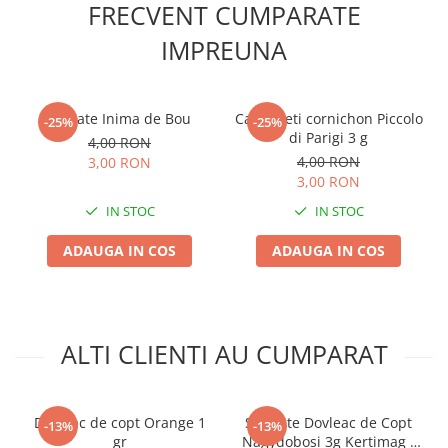
FRECVENT CUMPARATE
Accesorii gard electric
Accesorii irigat
IMPREUNA
Araci/ Suporti plante
Candele / Rezerve / Lumanari
Tomate Inima de Bou
Castraveti cornichon Piccolo
-25%
-25%
Carabine/ carlige
di Parigi 3 g
4,00 RON
4,00 RON
3,00 RON
Diverse casa si gradina
3,00 RON
Diverse depozitare
IN STOC
IN STOC
Echipament protectie gradina
ADAUGA IN COS
ADAUGA IN COS
Fir/Ata de legat
Foarfeci
Furtun / banda / tub
ALTI CLIENTI AU CUMPARAT
Motofierastrau / Drujba
Pila motofierastrau / drujba
Plantator
Dovleac de copt Orange 1
Seminte Dovleac de Copt
-13%
-13%
gr
Nagydobosi 3g Kertimag -
Plasa de umbrire