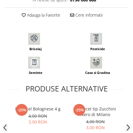
Seminte morcovi
Seminte pastarnac
Adauga la Favorite
Cere informatii
Seminte plante aromatice
Seminte ridichi
Seminte rosii
Seminte salata
Bricolaj
Pesticide
Seminte sfecla
Seminte telina
Seminte varza
Seminte
Casa si Gradina
Seminte Vinete
Seminte zucchini
PRODUSE ALTERNATIVE
Verdeturi
Seminte Legume Profesionale
Seminte pentru germinare
Dovlecel Bolognese 4 g
Dovlecel tip Zucchini
-25%
-25%
Nero di Milano
Zu
4,00 RON
Seminte trifoi
Ke
4,00 RON
3,00 RON
c
Pesticide
3,00 RON