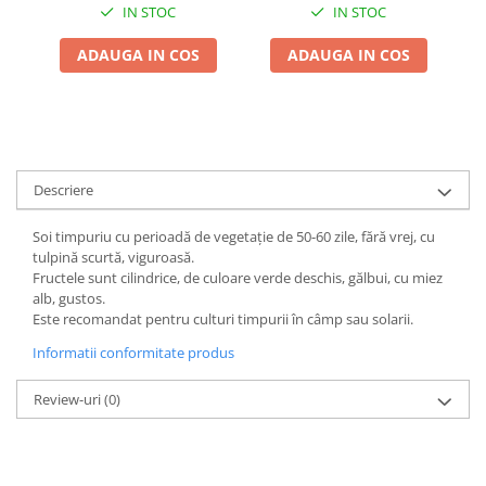
Adjuvant
IN STOC
IN STOC
BIO
ADAUGA IN COS
ADAUGA IN COS
Diverse
Erbicid
Fungicid
Insecticid
Descriere
Tratamente repaus vegetativ
Soi timpuriu cu perioadă de vegetație de 50-60 zile, fără vrej, cu
Ingrasaminte plante
tulpină scurtă, viguroasă.
Ingrasaminte plante
Fructele sunt cilindrice, de culoare verde deschis, gălbui, cu miez
alb, gustos.
Ingrasaminte plante - CUTIE / KG
Este recomandat pentru culturi timpurii în câmp sau solarii.
Ingrasaminte plante - ECOLOGICE
Informatii conformitate produs
Ingrasaminte plante - FLORI
Review-uri
(0)
Ingrasaminte plante - FLORI - GEL
Casa, Gradina
Accesorii agricole