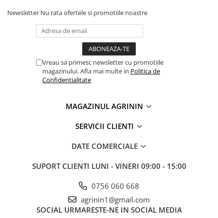
Chei fixe
Newsletter
Nu rata ofertele si promotiile noastre
Cleste
Colier / Faseta
Consumabile motofierastrau
drujba
Vreau sa primesc newsletter cu promotiile
magazinului. Afla mai multe in
Politica de
Demarouri drujba
Confidentialitate
Discuri debitare
Discuri motocoasa
MAGAZINUL AGRININ
Diverse
SERVICII CLIENTI
Feronerie si accesorii
DATE COMERCIALE
Fierastraie manuale
Fire motocoasa
SUPORT CLIENTI
LUNI - VINERI 09:00 - 15:00
Flexuri si Polizoare
0756 060 668
Gresor / Decalimetru
agrinin1@gmail.com
Hranitoare/ Adapatoare
SOCIAL
URMARESTE-NE IN SOCIAL MEDIA