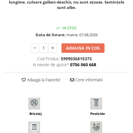
lungime, culoare galben-deschis, nu sunt ațoase. Semințele
Seminte morcovi
sunt albe.
Seminte pastarnac
Seminte plante aromatice
IN STOC
Seminte ridichi
Data de livrare:
maine, 07.08.2026
Seminte rosii
Seminte salata
ADAUGA IN COS
Seminte sfecla
Cod Produs:
5999036815373
Seminte telina
Ai nevoie de ajutor?
0756 060 668
Seminte varza
Seminte Vinete
Adauga la Favorite
Cere informatii
Seminte zucchini
Verdeturi
Seminte Legume Profesionale
Seminte pentru germinare
Bricolaj
Pesticide
Seminte trifoi
Pesticide