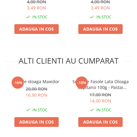
Fructe Albe
Clasic cu Fructe Mari si
4,00 RON
4,00 RON
Lucioase
3,49 RON
3,49 RON
Plase plante
IN STOC
IN STOC
Pompa de apa curata/murdara
Pompa de stropit
ADAUGA IN COS
ADAUGA IN COS
Raticide
Saci
Spray si intretinere
ALTI CLIENTI AU CUMPARAT
Vinificatie
Lichidare STOC
Fasole oloaga Maxidor
Seminte Fasole Lata Oloaga
Produse Bricolaj
-16%
-18%
Capitano 100g - Pastai
20,00 RON
Acumulatori si Incarcatoare
Galbene Fara Ate
17,00 RON
16,90 RON
Baros / Ciocan / Topor
14,00 RON
Burghie
IN STOC
IN STOC
Cantare
ADAUGA IN COS
ADAUGA IN COS
Centuri/chingi