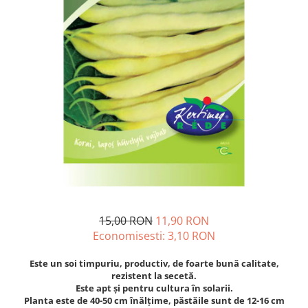
Diverse
Seminte legume
Pepene
Plante medicinale
Seminte ardei
Seminte broccoli
Seminte castraveti
Seminte ceapa
Seminte conopida
Seminte de Gulii
Seminte de Leustean
Seminte de Patrunjel
15,00 RON
11,90 RON
Seminte de praz
Economisesti:
3,10
RON
Seminte dovleac decorativ
Este un soi timpuriu, productiv, de foarte bună calitate,
Seminte dovlecel / dovleac
rezistent la secetă.
Seminte fasole
Este apt și pentru cultura în solarii.
Planta este de 40-50 cm înălțime, păstăile sunt de 12-16 cm
Seminte mazare