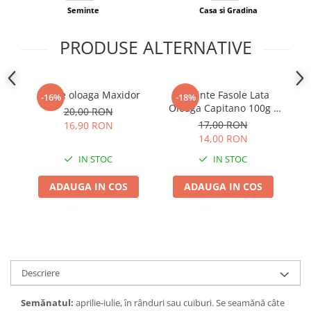
Adjuvant
Seminte
Casa si Gradina
BIO
PRODUSE ALTERNATIVE
Diverse
Erbicid
Fungicid
Fasole oloaga Maxidor
Seminte Fasole Lata
F
-16%
-18%
Oloaga Capitano 100g -
Insecticid
20,00 RON
Pastai Galbene Fara Ate
17,00 RON
16,90 RON
Tratamente repaus vegetativ
14,00 RON
Ingrasaminte plante
IN STOC
IN STOC
Ingrasaminte plante
ADAUGA IN COS
ADAUGA IN COS
Ingrasaminte plante - CUTIE / KG
Ingrasaminte plante - ECOLOGICE
Ingrasaminte plante - FLORI
Ingrasaminte plante - FLORI - GEL
Descriere
Casa, Gradina
Accesorii agricole
Semănatul:
aprilie-iulie, în rânduri sau cuiburi. Se seamănă câte