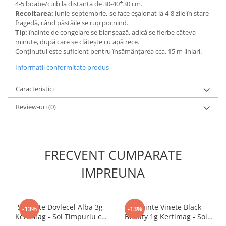
4-5 boabe/cuib la distanța de 30-40*30 cm.
Accesorii gard electric
Recoltarea:
iunie-septembrie
,
se face eșalonat la 4-8 zile în stare
Accesorii irigat
fragedă, când păstăile se rup pocnind.
Tip:
înainte de congelare se blanșează, adică se fierbe câteva
Araci/ Suporti plante
minute, după care se clătește cu apă rece.
Conținutul este suficient pentru însămânțarea cca. 15 m liniari.
Candele / Rezerve / Lumanari
Informatii conformitate produs
Carabine/ carlige
Diverse casa si gradina
Caracteristici
Diverse depozitare
Review-uri
(0)
Echipament protectie gradina
Fir/Ata de legat
Foarfeci
FRECVENT CUMPARATE
Furtun / banda / tub
IMPREUNA
Motofierastrau / Drujba
Pila motofierastrau / drujba
Seminte Dovlecel Alba 3g
Seminte Vinete Black
Plantator
-13%
-13%
Kertimag - Soi Timpuriu cu
Beauty 1g Kertimag - Soi
Plasa de umbrire