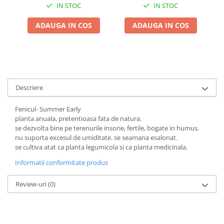
IN STOC
IN STOC
ADAUGA IN COS
ADAUGA IN COS
Descriere
Fenicul- Summer Early
planta anuala, pretentioasa fata de natura.
se dezvolta bine pe terenurile insorie, fertile, bogate in humus.
nu suporta excesul de umiditate. se seamana esalonat.
se cultiva atat ca planta legumicola si ca planta medicinala.
Informatii conformitate produs
Review-uri
(0)