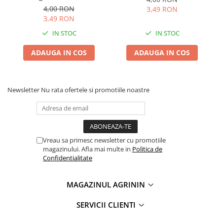
si Medicinala pentru
4,00 RON
3,49 RON
Gradina si Ghiveci
3,49 RON
IN STOC
IN STOC
ADAUGA IN COS
ADAUGA IN COS
Newsletter
Nu rata ofertele si promotiile noastre
Vreau sa primesc newsletter cu promotiile
magazinului. Afla mai multe in
Politica de
Confidentialitate
MAGAZINUL AGRININ
SERVICII CLIENTI