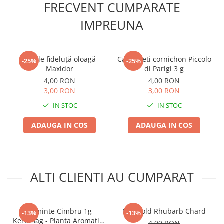
FRECVENT CUMPARATE
IMPREUNA
Fasole fideluță oloagă
Castraveti cornichon Piccolo
-25%
-25%
Maxidor
di Parigi 3 g
4,00 RON
4,00 RON
3,00 RON
3,00 RON
IN STOC
IN STOC
ADAUGA IN COS
ADAUGA IN COS
ALTI CLIENTI AU CUMPARAT
Seminte Cimbru 1g
Mangold Rhubarb Chard
-13%
-13%
Kertimag - Planta Aromatica
4,00 RON