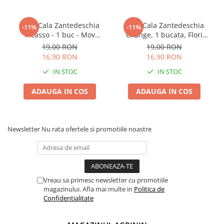
Plase plante
Bulb Cala Zantedeschia
Bulb Cala Zantedeschia
-11%
-11%
Pompa de apa curata/murdara
Picasso - 1 buc - Mov
Orange, 1 bucata, Flori
Profund cu Bordura Alba
Portocalii Exotice pentru
Pompa de stropit
19,00 RON
19,00 RON
Gradina si Ghiveci
16,90 RON
16,90 RON
Raticide
IN STOC
IN STOC
Saci
ADAUGA IN COS
ADAUGA IN COS
Spray si intretinere
Vinificatie
Lichidare STOC
Newsletter
Nu rata ofertele si promotiile noastre
Produse Bricolaj
Acumulatori si Incarcatoare
Baros / Ciocan / Topor
Burghie
Vreau sa primesc newsletter cu promotiile
magazinului. Afla mai multe in
Politica de
Cantare
Confidentialitate
Centuri/chingi