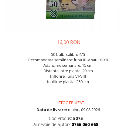
Diverse
Seminte legume
Pepene
Plante medicinale
Seminte ardei
16,00 RON
Seminte broccoli
50 bulbi calibru 4/5
Seminte castraveti
Recomandare semănare: luna III-V sau IX-XII
Seminte ceapa
Adâncime semănare: 15 cm
Distanta intre plante: 20 cm
Seminte conopida
Inflorire: luna VI-VIII
Seminte de Gulii
Inaltime planta: 250 cm
Seminte de Leustean
Seminte de Patrunjel
STOC EPUIZAT
Seminte de praz
Data de livrare:
maine, 09.08.2026
Seminte dovleac decorativ
Cod Produs:
5075
Seminte dovlecel / dovleac
Ai nevoie de ajutor?
0756 060 668
Seminte fasole
Seminte mazare