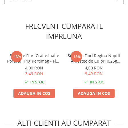
Accesorii gard electric
Accesorii irigat
Araci/ Suporti plante
FRECVENT CUMPARATE
Candele / Rezerve / Lumanari
IMPREUNA
Carabine/ carlige
Diverse casa si gradina
Seminte Flori Craite Inalte
Seminte Flori Regina Noptii
Diverse depozitare
-13%
-13%
Portocalii 1g Kertimag - Flori
Amestec de Culori 0.25g
Echipament protectie gradina
Mari tip Garofita
Kertimag - Parfum Intens
4,00 RON
4,00 RON
de Seara
3,49 RON
3,49 RON
Fir/Ata de legat
IN STOC
IN STOC
Foarfeci
Furtun / banda / tub
ADAUGA IN COS
ADAUGA IN COS
Motofierastrau / Drujba
Pila motofierastrau / drujba
Plantator
ALTI CLIENTI AU CUMPARAT
Plasa de umbrire