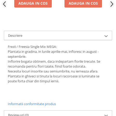
Adjuvant
ADAUGA IN COS
ADAUGA IN COS
BIO
Diverse
Erbicid
Fungicid
Descriere
Insecticid
Frezii / Freesia Single Mix MEGA:
Tratamente repaus vegetativ
Plantata in gradina, in lunile aprilie-mai, infloresc in august -
septembrie.
Ingrasaminte plante
Inflorire bogata obtinem, daca indepartam florile trecute. Se
Ingrasaminte plante
recomanda pentru flori taiate, fiind foarte odorata.
Necesita locuri insorite sau semiumbrite, nu ierneaza afara.
Ingrasaminte plante - CUTIE / KG
Plantata in ghiveci si tinuta la locuri racoroase si luminate se
Ingrasaminte plante - ECOLOGICE
poate forta chiar din timpul iernii.
Ingrasaminte plante - FLORI
Ingrasaminte plante - FLORI - GEL
Informatii conformitate produs
Casa, Gradina
Accesorii agricole
Review-uri
(0)