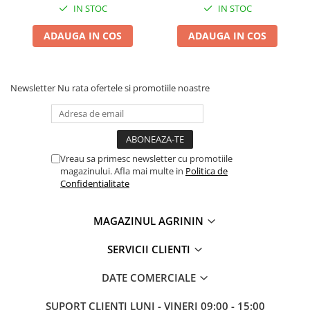
Chei fixe
IN STOC
IN STOC
Cleste
ADAUGA IN COS
ADAUGA IN COS
Colier / Faseta
Consumabile motofierastrau
drujba
Newsletter
Nu rata ofertele si promotiile noastre
Demarouri drujba
Discuri debitare
Discuri motocoasa
Vreau sa primesc newsletter cu promotiile
Diverse
magazinului. Afla mai multe in
Politica de
Confidentialitate
Feronerie si accesorii
Fierastraie manuale
MAGAZINUL AGRININ
Fire motocoasa
SERVICII CLIENTI
Flexuri si Polizoare
Gresor / Decalimetru
DATE COMERCIALE
Hranitoare/ Adapatoare
SUPORT CLIENTI
LUNI - VINERI 09:00 - 15:00