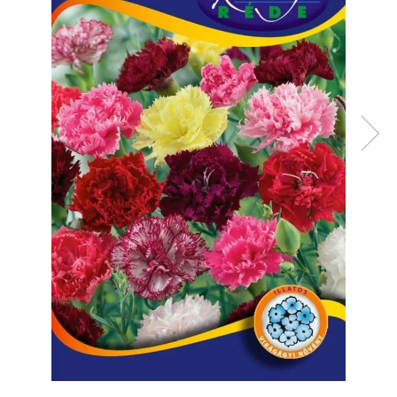
Diverse
Seminte legume
Pepene
Plante medicinale
Seminte ardei
Seminte broccoli
Seminte castraveti
Seminte ceapa
Seminte conopida
Seminte de Gulii
Seminte de Leustean
Seminte de Patrunjel
Seminte de praz
Seminte dovleac decorativ
Seminte dovlecel / dovleac
Seminte fasole
Seminte mazare