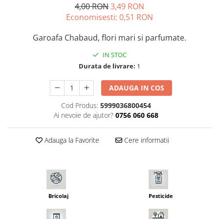
4,00 RON
3,49 RON
Seminte morcovi
Economisesti:
0,51
RON
Seminte pastarnac
Seminte plante aromatice
Garoafa Chabaud, flori mari si parfumate.
Seminte ridichi
IN STOC
Seminte rosii
Durata de livrare:
1
Seminte salata
Seminte sfecla
ADAUGA IN COS
Seminte telina
Cod Produs:
5999036800454
Seminte varza
Ai nevoie de ajutor?
0756 060 668
Seminte Vinete
Seminte zucchini
Adauga la Favorite
Cere informatii
Verdeturi
Seminte Legume Profesionale
Seminte pentru germinare
Seminte trifoi
Bricolaj
Pesticide
Pesticide