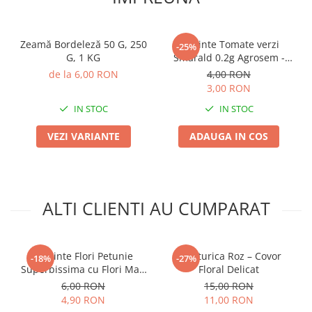
Plase plante
Pompa de apa curata/murdara
Zeamă Bordeleză 50 G, 250
Seminte Tomate verzi
-25%
G, 1 KG
Smarald 0.2g Agrosem -
Pompa de stropit
Rosii Exotice cu Gust Dulce-
de la 6,00 RON
4,00 RON
Acrisor
Raticide
3,00 RON
Saci
IN STOC
IN STOC
Spray si intretinere
VEZI VARIANTE
ADAUGA IN COS
Vinificatie
Lichidare STOC
Produse Bricolaj
ALTI CLIENTI AU CUMPARAT
Acumulatori si Incarcatoare
Baros / Ciocan / Topor
Burghie
Seminte Flori Petunie
Saraturica Roz – Covor
-18%
-27%
Superbissima cu Flori Mari
Floral Delicat
Cantare
0.13g Kertimag - Flori
6,00 RON
15,00 RON
Centuri/chingi
Gigante Ondulate
4,90 RON
11,00 RON