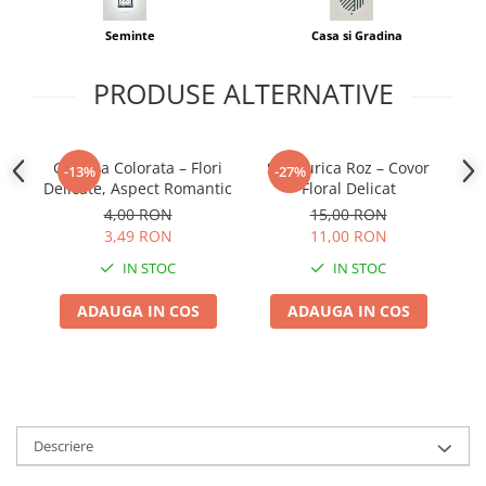
Adjuvant
Seminte
Casa si Gradina
BIO
Diverse
PRODUSE ALTERNATIVE
Erbicid
Fungicid
Godetia Colorata – Flori
Saraturica Roz – Covor
-13%
-27%
Insecticid
Delicate, Aspect Romantic
Floral Delicat
In
Tratamente repaus vegetativ
4,00 RON
15,00 RON
3,49 RON
11,00 RON
Ingrasaminte plante
Ingrasaminte plante
IN STOC
IN STOC
Ingrasaminte plante - CUTIE / KG
ADAUGA IN COS
ADAUGA IN COS
Ingrasaminte plante - ECOLOGICE
Ingrasaminte plante - FLORI
Ingrasaminte plante - FLORI - GEL
Casa, Gradina
Descriere
Accesorii agricole