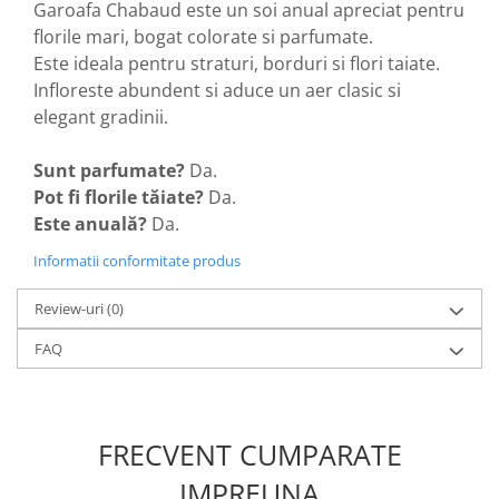
Garoafa Chabaud este un soi anual apreciat pentru
Accesorii gard electric
florile mari, bogat colorate si parfumate.
Accesorii irigat
Este ideala pentru straturi, borduri si flori taiate.
Araci/ Suporti plante
Infloreste abundent si aduce un aer clasic si
elegant gradinii.
Candele / Rezerve / Lumanari
Carabine/ carlige
Sunt parfumate?
Da.
Diverse casa si gradina
Pot fi florile tăiate?
Da.
Diverse depozitare
Este anuală?
Da.
Echipament protectie gradina
Informatii conformitate produs
Fir/Ata de legat
Review-uri
(0)
Foarfeci
FAQ
Furtun / banda / tub
Motofierastrau / Drujba
Pila motofierastrau / drujba
FRECVENT CUMPARATE
Plantator
IMPREUNA
Plasa de umbrire