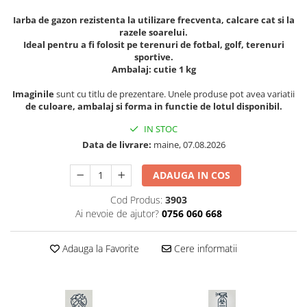
Seminte morcovi
Iarba de gazon rezistenta la utilizare frecventa, calcare cat si la
Seminte pastarnac
razele soarelui.
Ideal pentru a fi folosit pe terenuri de fotbal, golf, terenuri
Seminte plante aromatice
sportive.
Seminte ridichi
Ambalaj: cutie 1 kg
Seminte rosii
Imaginile
sunt cu titlu de prezentare. Unele produse pot avea variatii
Seminte salata
de culoare, ambalaj si forma in functie de lotul disponibil.
Seminte sfecla
IN STOC
Seminte telina
Data de livrare:
maine, 07.08.2026
Seminte varza
Seminte Vinete
ADAUGA IN COS
Seminte zucchini
Cod Produs:
3903
Verdeturi
Ai nevoie de ajutor?
0756 060 668
Seminte Legume Profesionale
Adauga la Favorite
Cere informatii
Seminte pentru germinare
Seminte trifoi
Pesticide