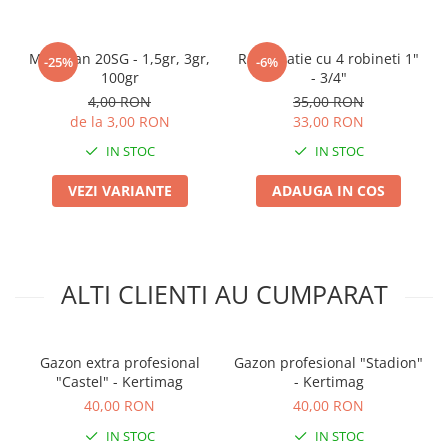
Plase plante
Mospilan 20SG - 1,5gr, 3gr,
Ramificatie cu 4 robineti 1"
Pompa de apa curata/murdara
-25%
-6%
100gr
- 3/4"
Pompa de stropit
4,00 RON
35,00 RON
Raticide
de la 3,00 RON
33,00 RON
IN STOC
IN STOC
Saci
Spray si intretinere
VEZI VARIANTE
ADAUGA IN COS
Vinificatie
Lichidare STOC
Produse Bricolaj
ALTI CLIENTI AU CUMPARAT
Acumulatori si Incarcatoare
Baros / Ciocan / Topor
Burghie
Gazon extra profesional
Gazon profesional "Stadion"
"Castel" - Kertimag
- Kertimag
Cantare
40,00 RON
40,00 RON
Centuri/chingi
IN STOC
IN STOC