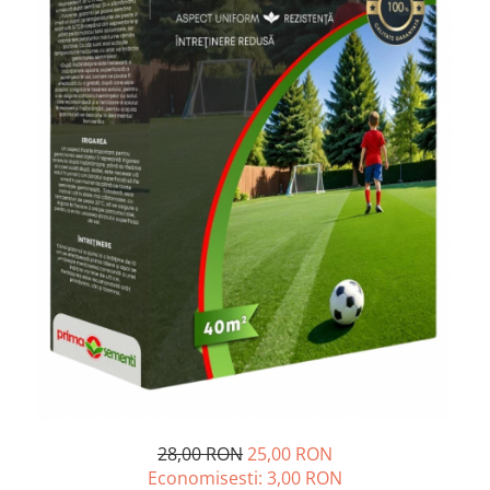
Diverse
Seminte legume
Pepene
Plante medicinale
Seminte ardei
Seminte broccoli
Seminte castraveti
Seminte ceapa
Seminte conopida
Seminte de Gulii
Seminte de Leustean
Seminte de Patrunjel
Seminte de praz
Seminte dovleac decorativ
Seminte dovlecel / dovleac
28,00 RON
25,00 RON
Seminte fasole
Economisesti:
3,00
RON
Seminte mazare