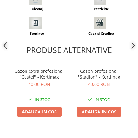
Adjuvant
Bricolaj
Pesticide
BIO
Diverse
Erbicid
Seminte
Casa si Gradina
Fungicid
PRODUSE ALTERNATIVE
Insecticid
Tratamente repaus vegetativ
Ingrasaminte plante
Gazon extra profesional
Gazon profesional
Ingrasaminte plante
"Castel" - Kertimag
"Stadion" - Kertimag
40,00 RON
40,00 RON
Ingrasaminte plante - CUTIE / KG
Ingrasaminte plante - ECOLOGICE
IN STOC
IN STOC
Ingrasaminte plante - FLORI
ADAUGA IN COS
ADAUGA IN COS
Ingrasaminte plante - FLORI - GEL
Casa, Gradina
Accesorii agricole