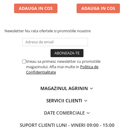
Chei fixe
ADAUGA IN COS
ADAUGA IN COS
Cleste
Colier / Faseta
Consumabile motofierastrau
Newsletter
Nu rata ofertele si promotiile noastre
drujba
Demarouri drujba
Discuri debitare
Vreau sa primesc newsletter cu promotiile
Discuri motocoasa
magazinului. Afla mai multe in
Politica de
Diverse
Confidentialitate
Feronerie si accesorii
MAGAZINUL AGRININ
Fierastraie manuale
Fire motocoasa
SERVICII CLIENTI
Flexuri si Polizoare
DATE COMERCIALE
Gresor / Decalimetru
SUPORT CLIENTI
LUNI - VINERI 09:00 - 15:00
Hranitoare/ Adapatoare