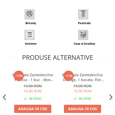
Seminte morcovi
Seminte pastarnac
Seminte plante aromatice
Bricolaj
Pesticide
Seminte ridichi
Seminte rosii
Seminte salata
Seminte
Casa si Gradina
Seminte sfecla
Seminte telina
PRODUSE ALTERNATIVE
Seminte varza
Seminte Vinete
Seminte zucchini
Bulb Cala Zantedeschia
Bulb Cala Zantedeschia
B
-11%
-11%
Verdeturi
Picasso - 1 buc - Mov
Orange, 1 bucata, Flori
Profund cu Bordura Alba
Portocalii Exotice pentru
Seminte Legume Profesionale
19,00 RON
19,00 RON
Gradina si Ghiveci
16,90 RON
16,90 RON
Seminte pentru germinare
IN STOC
IN STOC
Seminte trifoi
ADAUGA IN COS
ADAUGA IN COS
Pesticide