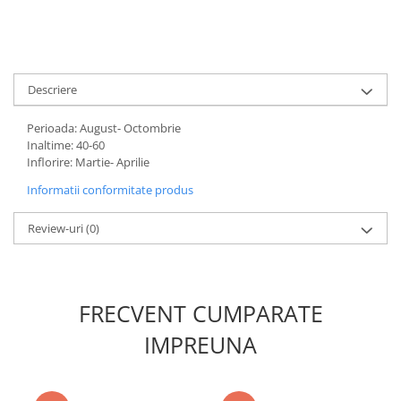
Adjuvant
BIO
Diverse
Erbicid
Descriere
Fungicid
Perioada: August- Octombrie
Insecticid
Inaltime: 40-60
Inflorire: Martie- Aprilie
Tratamente repaus vegetativ
Informatii conformitate produs
Ingrasaminte plante
Ingrasaminte plante
Review-uri
(0)
Ingrasaminte plante - CUTIE / KG
Ingrasaminte plante - ECOLOGICE
Ingrasaminte plante - FLORI
FRECVENT CUMPARATE
Ingrasaminte plante - FLORI - GEL
IMPREUNA
Casa, Gradina
Accesorii agricole