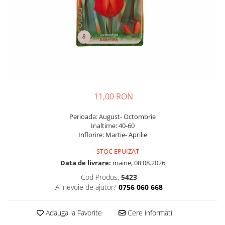
Diverse
Seminte legume
Pepene
Plante medicinale
Seminte ardei
Seminte broccoli
Seminte castraveti
11,00 RON
Seminte ceapa
Perioada: August- Octombrie
Seminte conopida
Inaltime: 40-60
Seminte de Gulii
Inflorire: Martie- Aprilie
Seminte de Leustean
STOC EPUIZAT
Seminte de Patrunjel
Data de livrare:
maine, 08.08.2026
Seminte de praz
Cod Produs:
5423
Seminte dovleac decorativ
Ai nevoie de ajutor?
0756 060 668
Seminte dovlecel / dovleac
Seminte fasole
Adauga la Favorite
Cere informatii
Seminte mazare