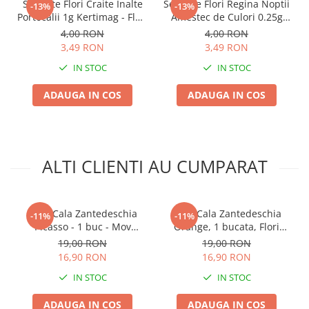
Seminte Flori Craite Inalte
Seminte Flori Regina Noptii
-13%
-13%
Accesorii gard electric
Portocalii 1g Kertimag - Flori
Amestec de Culori 0.25g
Accesorii irigat
Mari tip Garofita
Kertimag - Parfum Intens
4,00 RON
4,00 RON
de Seara
3,49 RON
3,49 RON
Araci/ Suporti plante
IN STOC
IN STOC
Candele / Rezerve / Lumanari
Carabine/ carlige
ADAUGA IN COS
ADAUGA IN COS
Diverse casa si gradina
Diverse depozitare
Echipament protectie gradina
ALTI CLIENTI AU CUMPARAT
Fir/Ata de legat
Foarfeci
Bulb Cala Zantedeschia
Bulb Cala Zantedeschia
-11%
-11%
Furtun / banda / tub
Picasso - 1 buc - Mov
Orange, 1 bucata, Flori
Profund cu Bordura Alba
Portocalii Exotice pentru
Motofierastrau / Drujba
19,00 RON
19,00 RON
Gradina si Ghiveci
16,90 RON
16,90 RON
Pila motofierastrau / drujba
IN STOC
IN STOC
Plantator
ADAUGA IN COS
ADAUGA IN COS
Plasa de umbrire