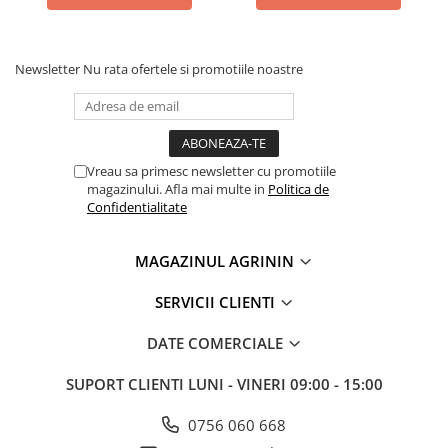
Plase plante
Pompa de apa curata/murdara
Newsletter
Nu rata ofertele si promotiile noastre
Pompa de stropit
Raticide
Saci
Vreau sa primesc newsletter cu promotiile
Spray si intretinere
magazinului. Afla mai multe in
Politica de
Confidentialitate
Vinificatie
Lichidare STOC
MAGAZINUL AGRININ
Produse Bricolaj
Acumulatori si Incarcatoare
SERVICII CLIENTI
Baros / Ciocan / Topor
DATE COMERCIALE
Burghie
SUPORT CLIENTI
LUNI - VINERI 09:00 - 15:00
Cantare
Centuri/chingi
0756 060 668