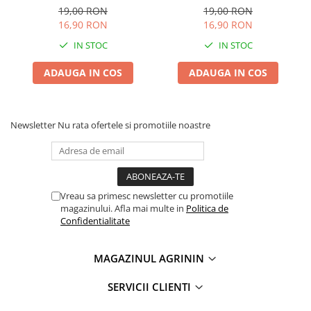
Portocalii Exotice pentru
Profund cu Bordura Alba
19,00 RON
19,00 RON
Gradina si Ghiveci
16,90 RON
16,90 RON
IN STOC
IN STOC
ADAUGA IN COS
ADAUGA IN COS
Newsletter
Nu rata ofertele si promotiile noastre
Vreau sa primesc newsletter cu promotiile
magazinului. Afla mai multe in
Politica de
Confidentialitate
MAGAZINUL AGRININ
SERVICII CLIENTI