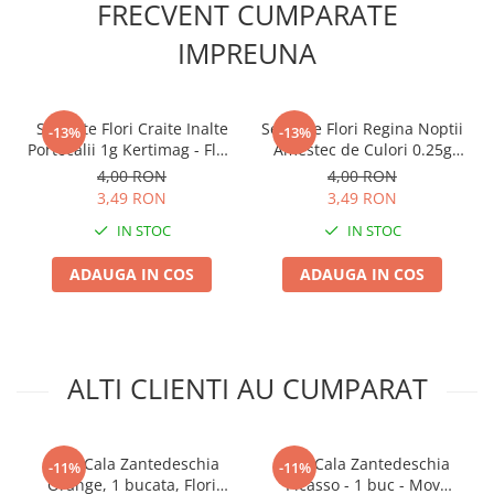
FRECVENT CUMPARATE
IMPREUNA
Seminte Flori Craite Inalte
Seminte Flori Regina Noptii
-13%
-13%
Portocalii 1g Kertimag - Flori
Amestec de Culori 0.25g
Mari tip Garofita
Kertimag - Parfum Intens
4,00 RON
4,00 RON
de Seara
3,49 RON
3,49 RON
IN STOC
IN STOC
ADAUGA IN COS
ADAUGA IN COS
ALTI CLIENTI AU CUMPARAT
Bulb Cala Zantedeschia
Bulb Cala Zantedeschia
-11%
-11%
Orange, 1 bucata, Flori
Picasso - 1 buc - Mov