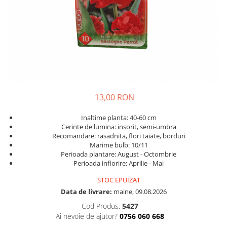
Discuri motocoasa
Seminte legume
Motofierastrau / Drujba
Diverse
Pepene
Pila motofierastrau / drujba
Plante medicinale
Feronerie si accesorii
Plantator
Seminte ardei
Fierastraie manuale
Plasa de umbrire
Seminte broccoli
Fire motocoasa
Plase plante
Seminte castraveti
Flexuri si Polizoare
Seminte ceapa
Pompa de apa curata/murdara
13,00 RON
Gresor / Decalimetru
Seminte conopida
Pompa de stropit
Seminte de Gulii
Hranitoare/ Adapatoare
Inaltime planta: 40-60 cm
Raticide
Seminte de Leustean
Cerinte de lumina: insorit, semi-umbra
Lama motofierastrau / drujba
Recomandare: rasadnita, flori taiate, borduri
Saci
Seminte de Patrunjel
Marime bulb: 10/11
Lant motofierastrau / drujba
Spray si intretinere
Seminte de praz
Perioada plantare: August - Octombrie
Lubrifianti
Perioada inflorire: Aprilie - Mai
Seminte dovleac decorativ
Vinificatie
Masca de sudura & accesori
Seminte dovlecel / dovleac
STOC EPUIZAT
Data de livrare:
maine, 09.08.2026
Seminte fasole
Motocoasa
Seminte mazare
Cod Produs:
5427
Motocoasa si consumabile /
Ai nevoie de ajutor?
0756 060 668
Seminte morcovi
accesorii