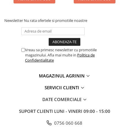
Plase plante
Pompa de apa curata/murdara
Newsletter
Nu rata ofertele si promotiile noastre
Pompa de stropit
Raticide
Saci
Vreau sa primesc newsletter cu promotiile
Spray si intretinere
magazinului. Afla mai multe in
Politica de
Confidentialitate
Vinificatie
Lichidare STOC
MAGAZINUL AGRININ
Produse Bricolaj
Acumulatori si Incarcatoare
SERVICII CLIENTI
Baros / Ciocan / Topor
DATE COMERCIALE
Burghie
SUPORT CLIENTI
LUNI - VINERI 09:00 - 15:00
Cantare
Centuri/chingi
0756 060 668