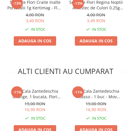
Seminte Flori Craite Inalte
Seminte Flori Regina Noptii
Accesorii gard electric
-13%
-13%
Portocalii 1g Kertimag - Flori
Amestec de Culori 0.25g
Accesorii irigat
Mari tip Garofita
Kertimag - Parfum Intens
4,00 RON
4,00 RON
de Seara
3,49 RON
3,49 RON
Araci/ Suporti plante
IN STOC
IN STOC
Candele / Rezerve / Lumanari
Carabine/ carlige
ADAUGA IN COS
ADAUGA IN COS
Diverse casa si gradina
Diverse depozitare
Echipament protectie gradina
ALTI CLIENTI AU CUMPARAT
Fir/Ata de legat
Foarfeci
Bulb Cala Zantedeschia
Bulb Cala Zantedeschia
-11%
-11%
Furtun / banda / tub
Orange, 1 bucata, Flori
Picasso - 1 buc - Mov
Portocalii Exotice pentru
Profund cu Bordura Alba
Motofierastrau / Drujba
19,00 RON
19,00 RON
Gradina si Ghiveci
16,90 RON
16,90 RON
Pila motofierastrau / drujba
IN STOC
IN STOC
Plantator
ADAUGA IN COS
ADAUGA IN COS
Plasa de umbrire