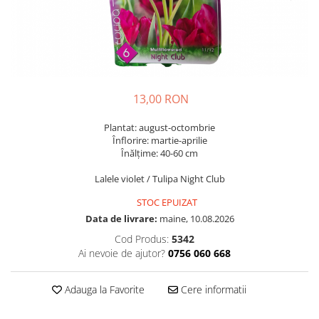
Diverse
Seminte legume
Pepene
Plante medicinale
Seminte ardei
13,00 RON
Seminte broccoli
Plantat: august-octombrie
Seminte castraveti
Înflorire: martie-aprilie
Seminte ceapa
Înălţime: 40-60 cm
Seminte conopida
Lalele violet / Tulipa Night Club
Seminte de Gulii
STOC EPUIZAT
Seminte de Leustean
Data de livrare:
maine, 10.08.2026
Seminte de Patrunjel
Cod Produs:
5342
Seminte de praz
Ai nevoie de ajutor?
0756 060 668
Seminte dovleac decorativ
Seminte dovlecel / dovleac
Adauga la Favorite
Cere informatii
Seminte fasole
Seminte mazare