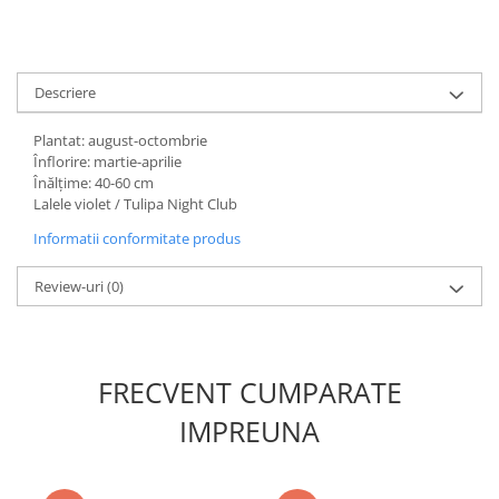
Adjuvant
BIO
Diverse
Descriere
Erbicid
Plantat: august-octombrie
Fungicid
Înflorire: martie-aprilie
Insecticid
Înălţime: 40-60 cm
Lalele violet / Tulipa Night Club
Tratamente repaus vegetativ
Informatii conformitate produs
Ingrasaminte plante
Ingrasaminte plante
Review-uri
(0)
Ingrasaminte plante - CUTIE / KG
Ingrasaminte plante - ECOLOGICE
Ingrasaminte plante - FLORI
FRECVENT CUMPARATE
Ingrasaminte plante - FLORI - GEL
IMPREUNA
Casa, Gradina
Accesorii agricole