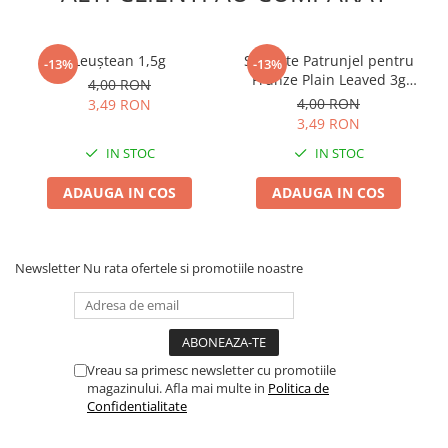
Leuștean 1,5g
Seminte Patrunjel pentru
-13%
-13%
Frunze Plain Leaved 3g
4,00 RON
Kertimag - Aroma Intens
4,00 RON
3,49 RON
3,49 RON
IN STOC
IN STOC
ADAUGA IN COS
ADAUGA IN COS
Newsletter
Nu rata ofertele si promotiile noastre
Vreau sa primesc newsletter cu promotiile
magazinului. Afla mai multe in
Politica de
Confidentialitate