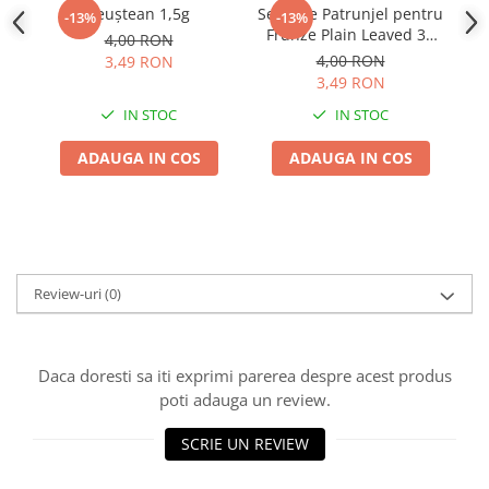
Leuștean 1,5g
Seminte Patrunjel pentru
Se
-13%
-13%
Frunze Plain Leaved 3g
Ri
4,00 RON
Kertimag - Aroma Intens
se
4,00 RON
3,49 RON
3,49 RON
IN STOC
IN STOC
ADAUGA IN COS
ADAUGA IN COS
Review-uri
(0)
Daca doresti sa iti exprimi parerea despre acest produs
poti adauga un review.
SCRIE UN REVIEW