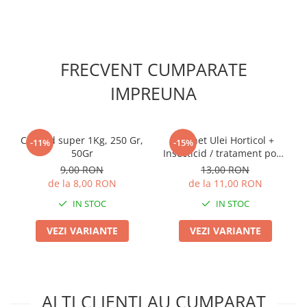
FRECVENT CUMPARATE
IMPREUNA
Corocid super 1Kg, 250 Gr,
Pachet Ulei Horticol +
-11%
-15%
50Gr
Insecticid / tratament pomi
Midos Oil
9,00 RON
13,00 RON
de la 8,00 RON
de la 11,00 RON
IN STOC
IN STOC
VEZI VARIANTE
VEZI VARIANTE
ALTI CLIENTI AU CUMPARAT