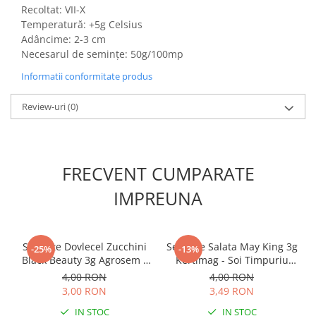
Accesorii gard electric
Recoltat: VII-X
Temperatură: +5g Celsius
Accesorii irigat
Adâncime: 2-3 cm
Araci/ Suporti plante
Necesarul de semințe: 50g/100mp
Candele / Rezerve / Lumanari
Informatii conformitate produs
Carabine/ carlige
Review-uri
(0)
Diverse casa si gradina
Diverse depozitare
Echipament protectie gradina
FRECVENT CUMPARATE
Fir/Ata de legat
IMPREUNA
Foarfeci
Furtun / banda / tub
Seminte Dovlecel Zucchini
Seminte Salata May King 3g
Motofierastrau / Drujba
-25%
-13%
Black Beauty 3g Agrosem -
Kertimag - Soi Timpuriu
Pila motofierastrau / drujba
Dovlecel Verde Inchis
Regele Mai
4,00 RON
4,00 RON
3,00 RON
3,49 RON
Plantator
IN STOC
IN STOC
Plasa de umbrire