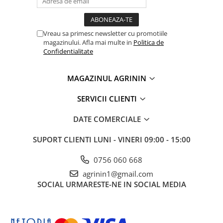
Chei fixe
Cleste
Colier / Faseta
Vreau sa primesc newsletter cu promotiile
magazinului. Afla mai multe in
Politica de
Consumabile motofierastrau
Confidentialitate
drujba
Demarouri drujba
MAGAZINUL AGRININ
Discuri debitare
SERVICII CLIENTI
Discuri motocoasa
DATE COMERCIALE
Diverse
Feronerie si accesorii
SUPORT CLIENTI
LUNI - VINERI 09:00 - 15:00
Fierastraie manuale
0756 060 668
Fire motocoasa
agrinin1@gmail.com
Flexuri si Polizoare
SOCIAL
URMARESTE-NE IN SOCIAL MEDIA
Gresor / Decalimetru
Hranitoare/ Adapatoare