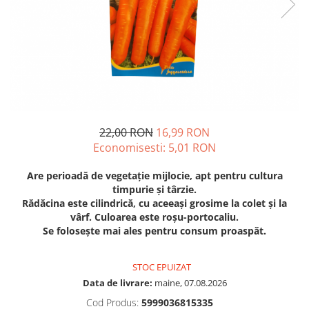
Diverse
Seminte legume
Pepene
Plante medicinale
Seminte ardei
Seminte broccoli
Seminte castraveti
22,00 RON
16,99 RON
Seminte ceapa
Economisesti:
5,01
RON
Seminte conopida
Are perioadă de vegetație mijlocie, apt pentru cultura
Seminte de Gulii
timpurie și târzie.
Seminte de Leustean
Rădăcina este cilindrică, cu aceeași grosime la colet și la
Seminte de Patrunjel
vârf. Culoarea este roșu-portocaliu.
Se folosește mai ales pentru consum proaspăt.
Seminte de praz
Seminte dovleac decorativ
STOC EPUIZAT
Seminte dovlecel / dovleac
Data de livrare:
maine, 07.08.2026
Seminte fasole
Cod Produs:
5999036815335
Seminte mazare