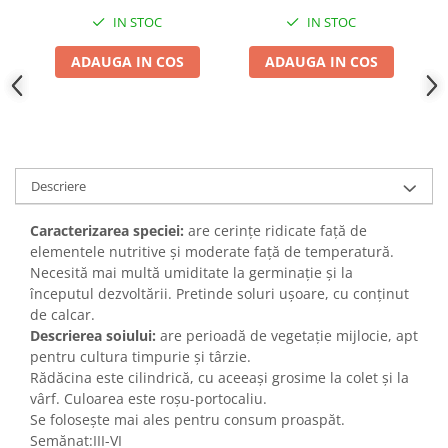
Adjuvant
IN STOC
IN STOC
BIO
ADAUGA IN COS
ADAUGA IN COS
Diverse
Erbicid
Fungicid
Insecticid
Descriere
Tratamente repaus vegetativ
Ingrasaminte plante
Caracterizarea speciei:
are cerințe ridicate față de
Ingrasaminte plante
elementele nutritive și moderate față de temperatură.
Necesită mai multă umiditate la germinație și la
Ingrasaminte plante - CUTIE / KG
începutul dezvoltării. Pretinde soluri ușoare, cu conținut
Ingrasaminte plante - ECOLOGICE
de calcar.
Descrierea soiului:
are perioadă de vegetație mijlocie, apt
Ingrasaminte plante - FLORI
pentru cultura timpurie și târzie.
Ingrasaminte plante - FLORI - GEL
Rădăcina este cilindrică, cu aceeași grosime la colet și la
vârf. Culoarea este roșu-portocaliu.
Casa, Gradina
Se folosește mai ales pentru consum proaspăt.
Accesorii agricole
Semănat:III-VI