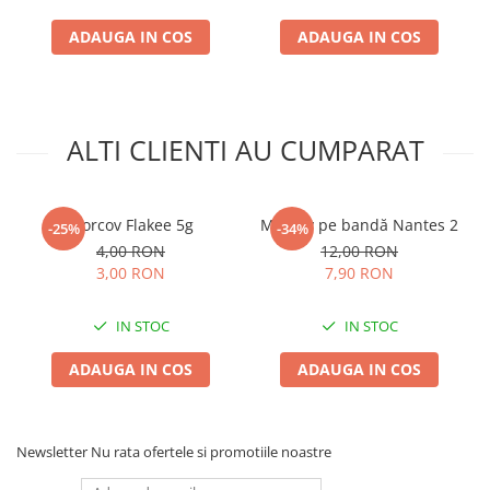
Plase plante
ADAUGA IN COS
ADAUGA IN COS
Pompa de apa curata/murdara
Pompa de stropit
Raticide
ALTI CLIENTI AU CUMPARAT
Saci
Spray si intretinere
Morcov Flakee 5g
Morcov pe bandă Nantes 2
-25%
-34%
Vinificatie
4,00 RON
12,00 RON
Lichidare STOC
3,00 RON
7,90 RON
Produse Bricolaj
Acumulatori si Incarcatoare
IN STOC
IN STOC
Baros / Ciocan / Topor
ADAUGA IN COS
ADAUGA IN COS
Burghie
Cantare
Newsletter
Nu rata ofertele si promotiile noastre
Centuri/chingi