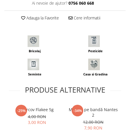
Ai nevoie de ajutor?
0756 060 668
Seminte morcovi
Seminte pastarnac
Adauga la Favorite
Cere informatii
Seminte plante aromatice
Seminte ridichi
Seminte rosii
Seminte salata
Seminte sfecla
Bricolaj
Pesticide
Seminte telina
Seminte varza
Seminte Vinete
Seminte
Casa si Gradina
Seminte zucchini
PRODUSE ALTERNATIVE
Verdeturi
Seminte Legume Profesionale
Seminte pentru germinare
Morcov Flakee 5g
Morcov pe bandă Nantes
-25%
-34%
Seminte trifoi
2
4,00 RON
12,00 RON
3,00 RON
Pesticide
7,90 RON