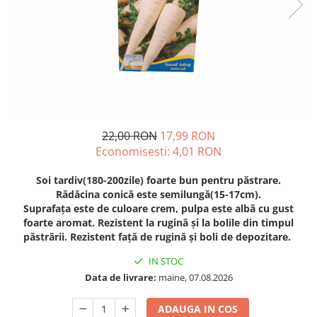
Diverse
Seminte legume
Pepene
Plante medicinale
Seminte ardei
Seminte broccoli
Seminte castraveti
22,00 RON
17,99 RON
Seminte ceapa
Economisesti:
4,01
RON
Seminte conopida
Soi tardiv(180-200zile) foarte bun pentru păstrare.
Seminte de Gulii
Rădăcina conică este semilungă(15-17cm).
Seminte de Leustean
Suprafața este de culoare crem, pulpa este albă cu gust
Seminte de Patrunjel
foarte aromat. Rezistent la rugină și la bolile din timpul
păstrării. Rezistent față de rugină și boli de depozitare.
Seminte de praz
Seminte dovleac decorativ
IN STOC
Seminte dovlecel / dovleac
Data de livrare:
maine, 07.08.2026
Seminte fasole
ADAUGA IN COS
Seminte mazare