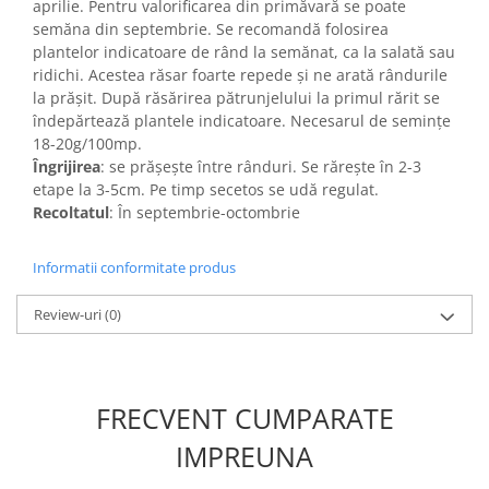
aprilie. Pentru valorificarea din primăvară se poate
Accesorii gard electric
semăna din septembrie. Se recomandă folosirea
Accesorii irigat
plantelor indicatoare de rând la semănat, ca la salată sau
ridichi. Acestea răsar foarte repede și ne arată rândurile
Araci/ Suporti plante
la prășit. După răsărirea pătrunjelului la primul rărit se
Candele / Rezerve / Lumanari
îndepărtează plantele indicatoare. Necesarul de semințe
18-20g/100mp.
Carabine/ carlige
Îngrijirea
: se prășește între rânduri. Se rărește în 2-3
Diverse casa si gradina
etape la 3-5cm. Pe timp secetos se udă regulat.
Recoltatul
: În septembrie-octombrie
Diverse depozitare
Echipament protectie gradina
Informatii conformitate produs
Fir/Ata de legat
Review-uri
(0)
Foarfeci
Furtun / banda / tub
Motofierastrau / Drujba
FRECVENT CUMPARATE
Pila motofierastrau / drujba
IMPREUNA
Plantator
Plasa de umbrire