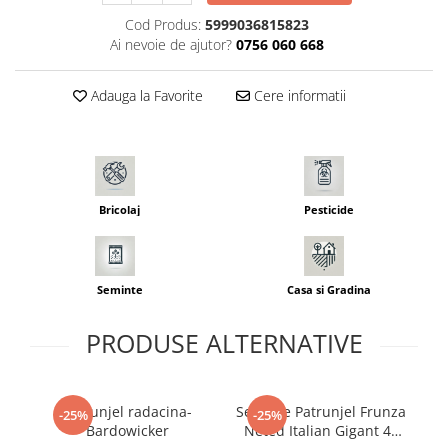
Seminte morcovi
Cod Produs:
5999036815823
Ai nevoie de ajutor?
0756 060 668
Seminte pastarnac
Seminte plante aromatice
Adauga la Favorite
Cere informatii
Seminte ridichi
Seminte rosii
Seminte salata
Seminte sfecla
Seminte telina
Bricolaj
Pesticide
Seminte varza
Seminte Vinete
Seminte zucchini
Seminte
Casa si Gradina
Verdeturi
Seminte Legume Profesionale
PRODUSE ALTERNATIVE
Seminte pentru germinare
Seminte trifoi
Patrunjel radacina-
Seminte Patrunjel Frunza
-25%
-25%
Pesticide
Bardowicker
Neted Italian Gigant 4g