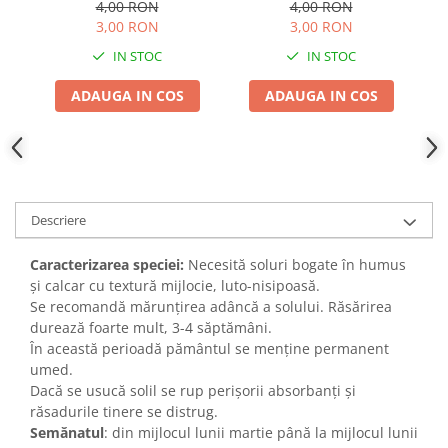
Agrosem - Aroma
Adjuvant
4,00 RON
4,00 RON
Puternica
3,00 RON
3,00 RON
BIO
IN STOC
IN STOC
Diverse
ADAUGA IN COS
ADAUGA IN COS
Erbicid
Fungicid
Insecticid
Tratamente repaus vegetativ
Ingrasaminte plante
Descriere
Ingrasaminte plante
Caracterizarea speciei:
Necesită soluri bogate în humus
Ingrasaminte plante - CUTIE / KG
și calcar cu textură mijlocie, luto-nisipoasă.
Se recomandă mărunțirea adâncă a solului. Răsărirea
Ingrasaminte plante - ECOLOGICE
durează foarte mult, 3-4 săptămâni.
Ingrasaminte plante - FLORI
În această perioadă pământul se menține permanent
umed.
Ingrasaminte plante - FLORI - GEL
Dacă se usucă solil se rup perișorii absorbanți și
Casa, Gradina
răsadurile tinere se distrug.
Accesorii agricole
Semănatul
: din mijlocul lunii martie până la mijlocul lunii