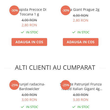
Plase plante
Conopida Precoce Di
Telina Giant Prague 2g
-30%
-30%
Toscana 1 g
Pompa de apa curata/murdara
4,00 RON
4,00 RON
2,80 RON
Pompa de stropit
2,80 RON
Raticide
IN STOC
IN STOC
Saci
ADAUGA IN COS
ADAUGA IN COS
Spray si intretinere
Vinificatie
Lichidare STOC
ALTI CLIENTI AU CUMPARAT
Produse Bricolaj
Acumulatori si Incarcatoare
Baros / Ciocan / Topor
Patrunjel radacina-
Seminte Patrunjel Frunza
-25%
-25%
Burghie
Bardowicker
Neted Italian Gigant 4g
Agrosem - Aroma Puternica
4,00 RON
4,00 RON
Cantare
3,00 RON
3,00 RON
Centuri/chingi
IN STOC
IN STOC