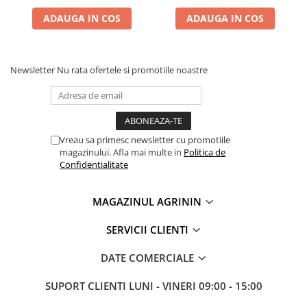
Chei fixe
ADAUGA IN COS
ADAUGA IN COS
Cleste
Colier / Faseta
Consumabile motofierastrau
Newsletter
Nu rata ofertele si promotiile noastre
drujba
Demarouri drujba
Discuri debitare
Vreau sa primesc newsletter cu promotiile
Discuri motocoasa
magazinului. Afla mai multe in
Politica de
Diverse
Confidentialitate
Feronerie si accesorii
MAGAZINUL AGRININ
Fierastraie manuale
Fire motocoasa
SERVICII CLIENTI
Flexuri si Polizoare
DATE COMERCIALE
Gresor / Decalimetru
SUPORT CLIENTI
LUNI - VINERI 09:00 - 15:00
Hranitoare/ Adapatoare