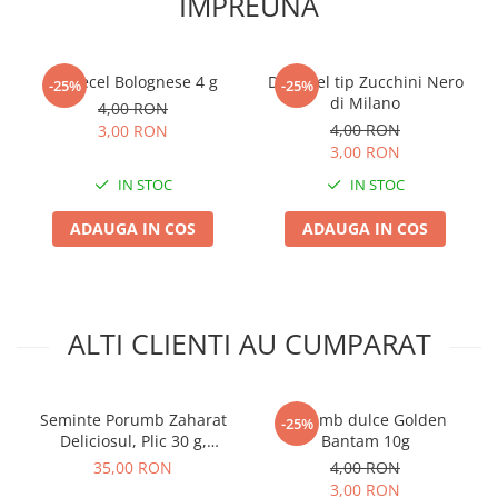
IMPREUNA
Dovlecel Bolognese 4 g
Dovlecel tip Zucchini Nero
-25%
-25%
di Milano
4,00 RON
4,00 RON
3,00 RON
3,00 RON
IN STOC
IN STOC
ADAUGA IN COS
ADAUGA IN COS
ALTI CLIENTI AU CUMPARAT
Seminte Porumb Zaharat
Porumb dulce Golden
-25%
Deliciosul, Plic 30 g,
Bantam 10g
Kertimag, Soi Dulce pentru
35,00 RON
4,00 RON
Fiert si Conservat
3,00 RON