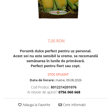
Discuri motocoasa
Seminte legume
Motofierastrau / Drujba
Diverse
Pepene
Pila motofierastrau / drujba
Plante medicinale
Feronerie si accesorii
Plantator
Seminte ardei
Fierastraie manuale
Plasa de umbrire
Seminte broccoli
Fire motocoasa
Plase plante
Seminte castraveti
7,00 RON
Flexuri si Polizoare
Seminte ceapa
Pompa de apa curata/murdara
Gresor / Decalimetru
Seminte conopida
Porumb dulce perfect pentru uz personal.
Pompa de stropit
Seminte de Gulii
Acest soi nu este sensibil la vreme, se recomandă
Hranitoare/ Adapatoare
Raticide
semănarea în lunile de primăvară.
Seminte de Leustean
Lama motofierastrau / drujba
Perfect pentru fiert sau copt.
Saci
Seminte de Patrunjel
Lant motofierastrau / drujba
STOC EPUIZAT
Spray si intretinere
Seminte de praz
Lubrifianti
Data de livrare:
maine, 09.08.2026
Seminte dovleac decorativ
Vinificatie
Cod Produs:
8012214201076
Masca de sudura & accesori
Seminte dovlecel / dovleac
Ai nevoie de ajutor?
0756 060 668
Seminte fasole
Motocoasa
Seminte mazare
Motocoasa si consumabile /
Adauga la Favorite
Cere informatii
Seminte morcovi
accesorii