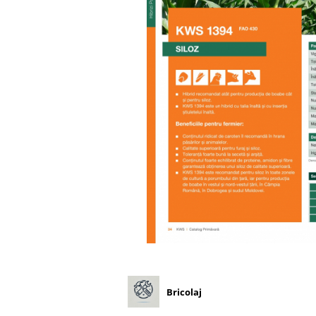
Diverse
Seminte legume
Pepene
Plante medicinale
Seminte ardei
Seminte broccoli
Seminte castraveti
Seminte ceapa
Seminte conopida
Seminte de Gulii
Seminte de Leustean
Seminte de Patrunjel
Seminte de praz
Seminte dovleac decorativ
Seminte dovlecel / dovleac
Bricolaj
Seminte fasole
Seminte mazare