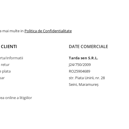
la mai multe in
Politica de Confidentialitate
 CLIENTI
DATE COMERCIALE
rta/informatii
Tarda sen S.R.L.
 retur
J24/750/2009
 plata
RO25904689
par
str. Piata Unirii, nr. 28
Seini, Maramureş
a online a litigiilor