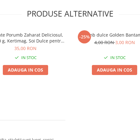
PRODUSE ALTERNATIVE
te Porumb Zaharat Deliciosul,
Porumb dulce Golden Banta
-25%
0 g, Kertimag, Soi Dulce pentru
4,00 RON
3,00 RON
Fiert si Conservat
35,00 RON
IN STOC
IN STOC
ADAUGA IN COS
ADAUGA IN COS
lta, stiuletii sunt lungi, conici,