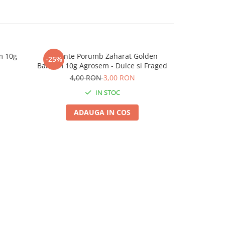
m 10g
Seminte Porumb Zaharat Golden
Seminte Poru
-25%
-25%
Bantam 10g Agrosem - Dulce si Fraged
- Porumb pe
4,00 RON
3,00 RON
4,
IN STOC
ADAUGA IN COS
A