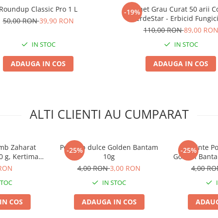
Roundup Classic Pro 1 L
Pachet Grau Curat 50 arii 
-19%
VerdeStar - Erbicid Fungici
50,00 RON
39,90 RON
Ingrasamant Foliar pentru Su
110,00 RON
89,00 RO
Mici
IN STOC
IN STOC
ADAUGA IN COS
ADAUGA IN COS
ALTI CLIENTI AU CUMPARAT
mb Zaharat
Porumb dulce Golden Bantam
Seminte P
-25%
-25%
30 g, Kertimag,
10g
Golden Banta
ru Fiert si
Dulce 
 RON
4,00 RON
3,00 RON
4,00 R
rvat
STOC
IN STOC
IN COS
ADAUGA IN COS
ADAUG