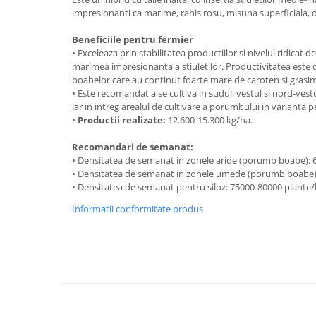
Adjuvant
impresionanti ca marime, rahis rosu, misuna superficiala, de
BIO
Beneficiile pentru fermier
Diverse
• Exceleaza prin stabilitatea productiilor si nivelul ridicat 
marimea impresionanta a stiuletilor. Productivitatea este 
Erbicid
boabelor care au continut foarte mare de caroten si grasim
Fungicid
• Este recomandat a se cultiva in sudul, vestul si nord-vestu
iar in intreg arealul de cultivare a porumbului in varianta p
Insecticid
•
Productii realizate:
12.600-15.300 kg/ha.
Tratamente repaus vegetativ
Recomandari de semanat:
Ingrasaminte plante
•
Densitatea de semanat in zonele aride (porumb boabe): 
Ingrasaminte plante
• Densitatea de semanat in zonele umede (porumb boabe)
• Densitatea de semanat pentru siloz: 75000-80000 plante/
Ingrasaminte plante - CUTIE / KG
Informatii conformitate produs
Ingrasaminte plante - ECOLOGICE
Ingrasaminte plante - FLORI
Ingrasaminte plante - FLORI - GEL
Casa, Gradina
Accesorii agricole