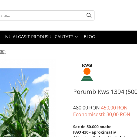
NU AI GASIT PRODUSUL CAUTAT?
BLOG
30)
Porumb Kws 1394 (500
480,00 RON
450,00 RON
Economisesti:
30,00
RON
Sac de 50.000 boabe
FAO 430 - aproximativ