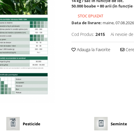
14 kg / sac în funcție de lot.
50.000 boabe = 80 arii (în funcț
STOC EPUIZAT
Data de livrare:
maine, 07.08.2026
Cod Produs:
2415
Ai nevoie de
Adauga la Favorite
Cere 
Pesticide
Seminte