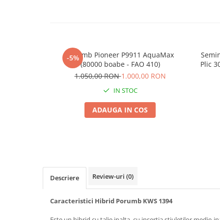
Seminte morcovi
Seminte pastarnac
Seminte plante aromatice
Seminte ridichi
Porumb Pioneer P9911 AquaMax
Semin
-5%
Seminte rosii
(80000 boabe - FAO 410)
Plic 3
Seminte salata
1.050,00 RON
1.000,00 RON
Seminte sfecla
IN STOC
Seminte telina
ADAUGA IN COS
Seminte varza
Seminte Vinete
Seminte zucchini
Verdeturi
Seminte Legume Profesionale
Review-uri
(0)
Descriere
Seminte pentru germinare
Seminte trifoi
Caracteristici Hibrid Porumb KWS 1394
Pesticide
Este un hibrid cu talie inalta, cu insertia stiuletilor medie-ina