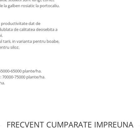
 la galben rosiatic la portocaliu.
de productivitate dat de
dublata de calitatea deosebita a
i.
l tarii, in varianta pentru boabe,
entru siloz.
65000-65000 plante/ha.
: 70000-75000 plante/ha.
ha.
FRECVENT CUMPARATE IMPREUNA