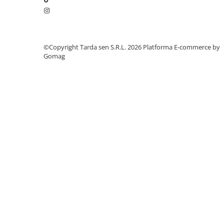
Chei fixe
Cleste
Colier / Faseta
©Copyright Tarda sen S.R.L. 2026
Platforma E-commerce by
Consumabile motofierastrau
Gomag
drujba
Demarouri drujba
Discuri debitare
Discuri motocoasa
Diverse
Feronerie si accesorii
Fierastraie manuale
Fire motocoasa
Flexuri si Polizoare
Gresor / Decalimetru
Hranitoare/ Adapatoare