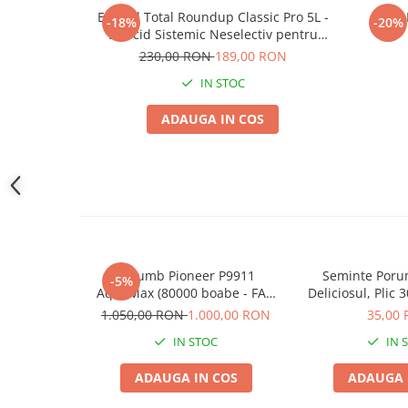
Accesorii gard electric
Erbicid Total Roundup Classic Pro 5L -
-18%
-20%
Erbicid Sistemic Neselectiv pentru
Accesorii irigat
Buruieni cu Radacina
230,00 RON
189,00 RON
Araci/ Suporti plante
IN STOC
Candele / Rezerve / Lumanari
ADAUGA IN COS
Carabine/ carlige
Diverse casa si gradina
Diverse depozitare
Echipament protectie gradina
Fir/Ata de legat
Foarfeci
Porumb Pioneer P9911
Seminte Poru
-5%
Furtun / banda / tub
AquaMax (80000 boabe - FAO
Deliciosul, Plic 
410)
Soi Dulce pent
1.050,00 RON
1.000,00 RON
35,00
Motofierastrau / Drujba
Conse
IN STOC
IN 
Pila motofierastrau / drujba
Plantator
ADAUGA IN COS
ADAUGA 
Plasa de umbrire