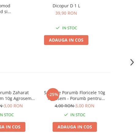
Comod
Dicopur D 1 L
Erbicid 
-19%
d si
Costrei di
39,90 RON
prafete
N
1
IN STOC
ADAUGA IN COS
orumb Zaharat
Seminte Porumb Floricele 10g
eminte Por
-25%
m 10g Agrosem -
Agrosem - Porumb pentru
Bantam 4
si Fraged
Popcorn de Calitate
Aut
ON
3,00 RON
4,00 RON
3,00 RON
IN STOC
IN STOC
A IN COS
ADAUGA IN COS
ADA