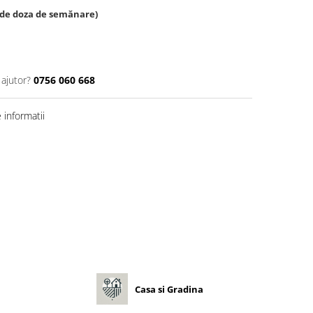
ie de doza de semănare)
 ajutor?
0756 060 668
informatii
Casa si Gradina