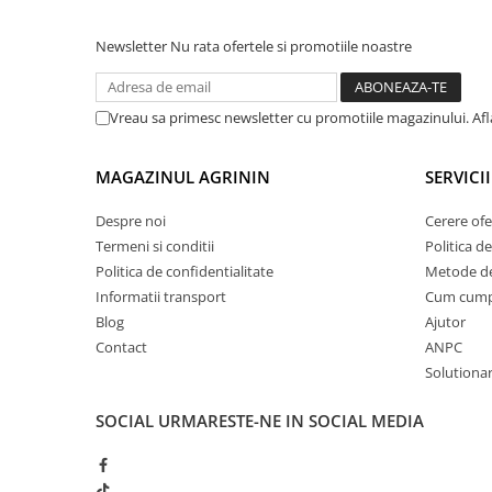
Plase plante
Newsletter
Nu rata ofertele si promotiile noastre
Pompa de apa curata/murdara
Pompa de stropit
Vreau sa primesc newsletter cu promotiile magazinului. Af
Raticide
Saci
MAGAZINUL AGRININ
SERVICII
Spray si intretinere
Despre noi
Cerere ofe
Vinificatie
Termeni si conditii
Politica de
Lichidare STOC
Politica de confidentialitate
Metode de
Produse Bricolaj
Informatii transport
Cum cum
Blog
Ajutor
Acumulatori si Incarcatoare
Contact
ANPC
Baros / Ciocan / Topor
Solutionare
Burghie
SOCIAL
URMARESTE-NE IN SOCIAL MEDIA
Cantare
Centuri/chingi