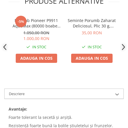
PRODUSE ALTERNATIVE
Porumb Pioneer P9911
Seminte Porumb Zaharat
-5%
AquaMax (80000 boabe -
Deliciosul, Plic 30 g,
FAO 410)
Kertimag, Soi Dulce
1.050,00 RON
35,00 RON
pentru Fiert si Conservat
1.000,00 RON
IN STOC
IN STOC
ADAUGA IN COS
ADAUGA IN COS
Descriere
Avantaje:
Foarte tolerant la secetă şi arşiţă.
Rezistenţă foarte bună la bolile ştiuletelui şi frunzelor.