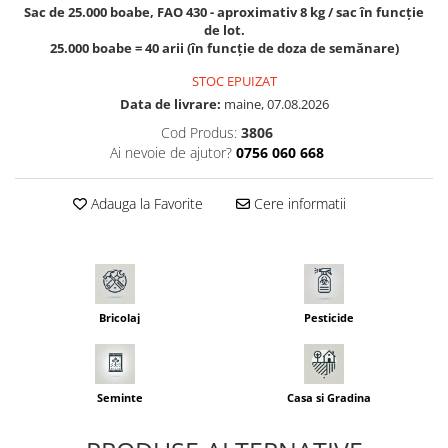
Seminte pastarnac
Sac de 25.000 boabe, FAO 430 - aproximativ 8 kg / sac în funcție
Patent
de lot.
Seminte plante aromatice
Rulete masurat
25.000 boabe = 40 arii (în funcție de doza de semănare)
Seminte ridichi
Sape/ Cazmale/ Lopeti
STOC EPUIZAT
Seminte rosii
Data de livrare:
maine, 07.08.2026
Scule de mana
Seminte salata
Cod Produs:
3806
Seminte sfecla
Scule electrice
Ai nevoie de ajutor?
0756 060 668
Seminte telina
Set chei combinate
Seminte varza
Surubelnite
Adauga la Favorite
Cere informatii
Seminte Vinete
Suruburi
Seminte zucchini
Truse /set scule
Verdeturi
Seminte Legume Profesionale
Bricolaj
Pesticide
Seminte pentru germinare
Seminte trifoi
Seminte
Casa si Gradina