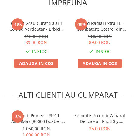
IMPREUNA
Pachet Grau Curat 50 arii
Erbicid Radial Extra 1L -
-19%
-19%
Comod VerdeStar - Erbicid
Combatere Costrei din
Fungicid si Ingrasamant
Rizomi in Cultura de
110,00 RON
110,00 RON
Foliar pentru Suprafete Mici
Porumb
89,00 RON
89,00 RON
IN STOC
IN STOC
ADAUGA IN COS
ADAUGA IN COS
ALTI CLIENTI AU CUMPARAT
Porumb Pioneer P9911
Seminte Porumb Zaharat
-5%
AquaMax (80000 boabe -
Deliciosul, Plic 30 g,
FAO 410)
Kertimag, Soi Dulce pentru
1.050,00 RON
35,00 RON
Fiert si Conservat
1.000,00 RON