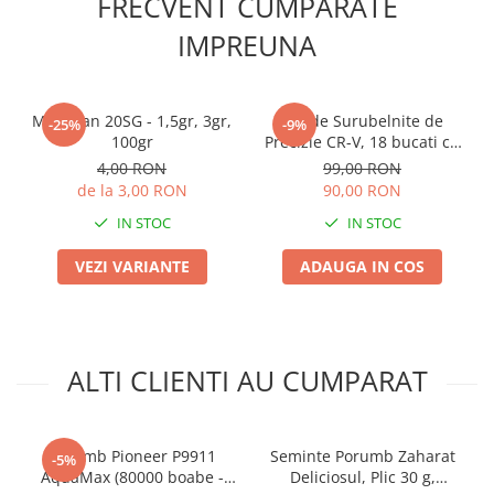
FRECVENT CUMPARATE
Plase plante
IMPREUNA
Pompa de apa curata/murdara
Pompa de stropit
Mospilan 20SG - 1,5gr, 3gr,
Set de Surubelnite de
-25%
-9%
Raticide
100gr
Precizie CR-V, 18 bucati cu
suport – INGCO
Saci
4,00 RON
99,00 RON
de la 3,00 RON
90,00 RON
Spray si intretinere
IN STOC
IN STOC
Vinificatie
VEZI VARIANTE
ADAUGA IN COS
Lichidare STOC
Produse Bricolaj
Acumulatori si Incarcatoare
Baros / Ciocan / Topor
ALTI CLIENTI AU CUMPARAT
Burghie
Cantare
Porumb Pioneer P9911
Seminte Porumb Zaharat
-5%
Centuri/chingi
AquaMax (80000 boabe -
Deliciosul, Plic 30 g,