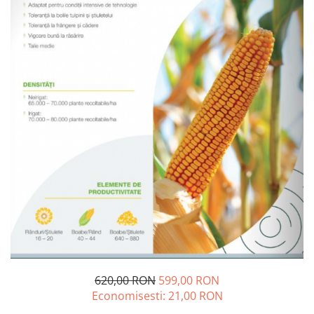
Diverse
Seminte legume
Pepene
Plante medicinale
Seminte ardei
Seminte broccoli
Seminte castraveti
Seminte ceapa
Seminte conopida
Seminte de Gulii
Seminte de Leustean
Seminte de Patrunjel
Seminte de praz
Seminte dovleac decorativ
Seminte dovlecel / dovleac
620,00 RON
599,00 RON
Seminte fasole
Economisesti:
21,00
RON
Seminte mazare