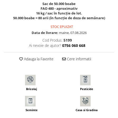
Sac de 50.000 boabe
Seminte morcovi
FAO 480 - aproximativ
Seminte pastarnac
16 kg / sac în funcție de lot.
50.000 boabe = 80 arii (în funcție de doza de semănare)
Seminte plante aromatice
Seminte ridichi
STOC EPUIZAT
Data de livrare:
maine, 07.08.2026
Seminte rosii
Seminte salata
Cod Produs:
5199
Ai nevoie de ajutor?
0756 060 668
Seminte sfecla
Seminte telina
Adauga la Favorite
Cere informatii
Seminte varza
Seminte Vinete
Seminte zucchini
Verdeturi
Seminte Legume Profesionale
Bricolaj
Pesticide
Seminte pentru germinare
Seminte trifoi
Seminte
Casa si Gradina
Pesticide