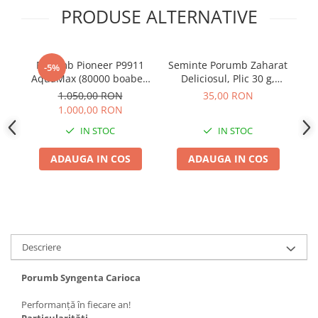
Adjuvant
PRODUSE ALTERNATIVE
BIO
Diverse
Porumb Pioneer P9911
Seminte Porumb Zaharat
-5%
Erbicid
AquaMax (80000 boabe -
Deliciosul, Plic 30 g,
Fungicid
FAO 410)
Kertimag, Soi Dulce
1.050,00 RON
35,00 RON
pentru Fiert si Conservat
1.000,00 RON
Insecticid
IN STOC
IN STOC
Tratamente repaus vegetativ
Ingrasaminte plante
ADAUGA IN COS
ADAUGA IN COS
Ingrasaminte plante
Ingrasaminte plante - CUTIE / KG
Ingrasaminte plante - ECOLOGICE
Ingrasaminte plante - FLORI
Descriere
Ingrasaminte plante - FLORI - GEL
Porumb Syngenta Carioca
Casa, Gradina
Accesorii agricole
Performanță în fiecare an!
Particularităţi