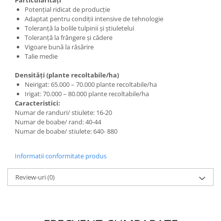
Accesorii gard electric
Potențial ridicat de producție
Adaptat pentru condiții intensive de tehnologie
Accesorii irigat
Toleranță la bolile tulpinii și știuletelui
Araci/ Suporti plante
Toleranță la frângere și cădere
Vigoare bună la răsărire
Candele / Rezerve / Lumanari
Talie medie
Carabine/ carlige
Densități (plante recoltabile/ha)
Diverse casa si gradina
Neirigat: 65.000 – 70.000 plante recoltabile/ha
Irigat: 70.000 – 80.000 plante recoltabile/ha
Diverse depozitare
Caracteristici:
Echipament protectie gradina
Numar de randuri/ stiulete: 16-20
Numar de boabe/ rand: 40-44
Fir/Ata de legat
Numar de boabe/ stiulete: 640- 880
Foarfeci
Informatii conformitate produs
Furtun / banda / tub
Motofierastrau / Drujba
Review-uri
(0)
Pila motofierastrau / drujba
Plantator
Plasa de umbrire