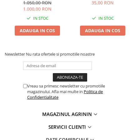
FAO 410)
Kertimag, Soi Dulce pentru
Chei fixe
1.050,00 RON
35,00 RON
Fiert si Conservat
1.000,00 RON
Cleste
IN STOC
IN STOC
Colier / Faseta
Consumabile motofierastrau
ADAUGA IN COS
ADAUGA IN COS
drujba
Demarouri drujba
Newsletter
Nu rata ofertele si promotiile noastre
Discuri debitare
Discuri motocoasa
Diverse
Feronerie si accesorii
Vreau sa primesc newsletter cu promotiile
magazinului. Afla mai multe in
Politica de
Fierastraie manuale
Confidentialitate
Fire motocoasa
MAGAZINUL AGRININ
Flexuri si Polizoare
Gresor / Decalimetru
SERVICII CLIENTI
Hranitoare/ Adapatoare
DATE COMERCIALE