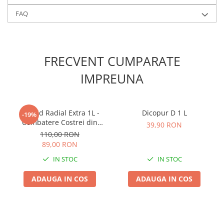
Lama motofierastrau / drujba
FAQ
Lant motofierastrau / drujba
Lubrifianti
Masca de sudura & accesori
FRECVENT CUMPARATE
Motocoasa
IMPREUNA
Motocoasa si consumabile /
accesorii
Patent
Erbicid Radial Extra 1L -
Dicopur D 1 L
-19%
Combatere Costrei din
Rulete masurat
39,90 RON
Rizomi in Cultura de
110,00 RON
Sape/ Cazmale/ Lopeti
Porumb
89,00 RON
Scule de mana
IN STOC
IN STOC
Scule electrice
ADAUGA IN COS
ADAUGA IN COS
Set chei combinate
Surubelnite
Suruburi