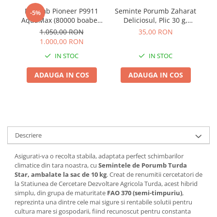
Adjuvant
Porumb Pioneer P9911
Seminte Porumb Zaharat
-5%
BIO
AquaMax (80000 boabe -
Deliciosul, Plic 30 g,
FAO 410)
Kertimag, Soi Dulce
Diverse
1.050,00 RON
35,00 RON
pentru Fiert si Conservat
1.000,00 RON
Erbicid
IN STOC
IN STOC
Fungicid
ADAUGA IN COS
ADAUGA IN COS
Insecticid
Tratamente repaus vegetativ
Ingrasaminte plante
Ingrasaminte plante
Ingrasaminte plante - CUTIE / KG
Descriere
Ingrasaminte plante - ECOLOGICE
Asigurati-va o recolta stabila, adaptata perfect schimbarilor
Ingrasaminte plante - FLORI
climatice din tara noastra, cu
Semintele de Porumb Turda
Star, ambalate la sac de 10 kg
. Creat de renumitii cercetatori de
Ingrasaminte plante - FLORI - GEL
la Statiunea de Cercetare Dezvoltare Agricola Turda, acest hibrid
simplu, din grupa de maturitate
FAO 370 (semi-timpuriu)
,
Casa, Gradina
reprezinta una dintre cele mai sigure si rentabile solutii pentru
Accesorii agricole
cultura mare si gospodarii, fiind recunoscut pentru constanta