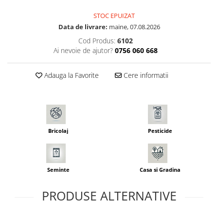
Seminte morcovi
STOC EPUIZAT
Seminte pastarnac
Data de livrare:
maine, 07.08.2026
Seminte plante aromatice
Cod Produs:
6102
Seminte ridichi
Ai nevoie de ajutor?
0756 060 668
Seminte rosii
Seminte salata
Adauga la Favorite
Cere informatii
Seminte sfecla
Seminte telina
Seminte varza
Seminte Vinete
Bricolaj
Pesticide
Seminte zucchini
Verdeturi
Seminte Legume Profesionale
Seminte
Casa si Gradina
Seminte pentru germinare
Seminte trifoi
PRODUSE ALTERNATIVE
Pesticide