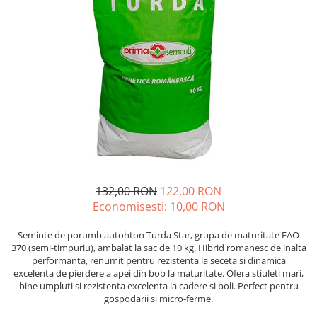
Diverse
Seminte legume
Pepene
Plante medicinale
Seminte ardei
Seminte broccoli
Seminte castraveti
Seminte ceapa
Seminte conopida
Seminte de Gulii
132,00 RON
122,00 RON
Seminte de Leustean
Economisesti:
10,00
RON
Seminte de Patrunjel
Seminte de porumb autohton Turda Star, grupa de maturitate FAO
Seminte de praz
370 (semi-timpuriu), ambalat la sac de 10 kg. Hibrid romanesc de inalta
Seminte dovleac decorativ
performanta, renumit pentru rezistenta la seceta si dinamica
excelenta de pierdere a apei din bob la maturitate. Ofera stiuleti mari,
Seminte dovlecel / dovleac
bine umpluti si rezistenta excelenta la cadere si boli. Perfect pentru
Seminte fasole
gospodarii si micro-ferme.
Seminte mazare