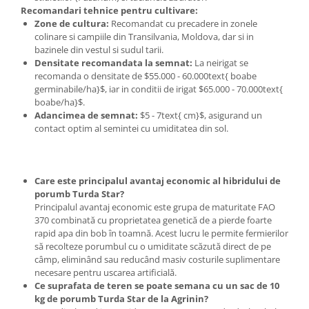
Recomandari tehnice pentru cultivare:
Plase plante
Zone de cultura:
Recomandat cu precadere in zonele
colinare si campiile din Transilvania, Moldova, dar si in
Pompa de apa curata/murdara
bazinele din vestul si sudul tarii.
Pompa de stropit
Densitate recomandata la semnat:
La neirigat se
recomanda o densitate de $55.000 - 60.000text{ boabe
Raticide
germinabile/ha}$, iar in conditii de irigat $65.000 - 70.000text{
boabe/ha}$.
Saci
Adancimea de semnat:
$5 - 7text{ cm}$, asigurand un
Spray si intretinere
contact optim al semintei cu umiditatea din sol.
Vinificatie
Lichidare STOC
Care este principalul avantaj economic al hibridului de
Produse Bricolaj
porumb Turda Star?
Acumulatori si Incarcatoare
Principalul avantaj economic este grupa de maturitate FAO
370 combinată cu proprietatea genetică de a pierde foarte
Baros / Ciocan / Topor
rapid apa din bob în toamnă. Acest lucru le permite fermierilor
să recolteze porumbul cu o umiditate scăzută direct de pe
Burghie
câmp, eliminând sau reducând masiv costurile suplimentare
Cantare
necesare pentru uscarea artificială.
Ce suprafata de teren se poate semana cu un sac de 10
Centuri/chingi
kg de porumb Turda Star de la Agrinin?