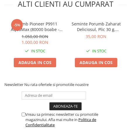
ALTI CLIENTI AU CUMPARAT
Truse /set scule
Produse Zootehnie
Porumb Pioneer P9911
Seminte Porumb Zaharat
-5%
AquaMax (80000 boabe -
Deliciosul, Plic 30 g,
FAO 410)
Kertimag, Soi Dulce pentru
1.050,00 RON
35,00 RON
Fiert si Conservat
1.000,00 RON
IN STOC
IN STOC
ADAUGA IN COS
ADAUGA IN COS
Newsletter
Nu rata ofertele si promotiile noastre
Vreau sa primesc newsletter cu promotiile
magazinului. Afla mai multe in
Politica de
Confidentialitate