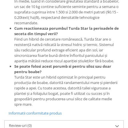
Chei fixe
In medie, luand in considerare greutatea standard a boabelor,
un sac de 10 kg contine suficiente seminte pentru a semana o
Cleste
suprafata cuprinsa intre 1.500 si 2.000 de metri patrati ($0.15 -
0.20text{ ha}$), respectand densitatile tehnologice
Colier / Faseta
recomandate.
Consumabile motofierastrau
Cum reactioneaza porumbul Turda Star la perioadele de
drujba
seceta din timpul verii?
Fiind un hibrid de cercetare românească, Turda Star are o
Demarouri drujba
rezistență nativă ridicată la stresul hidric și termic. Sistemul
său radicular profund extrage eficient apa din sol, iar
Discuri debitare
sincronizarea foarte bună dintre înfloritul paniculului și
Discuri motocoasa
apariția mătăsii reduce riscul apariției știuleților fără boabe.
Se poate folosi acest porumb si pentru siloz sau doar
Diverse
pentru boabe?
Turda Star este un hibrid optimizat în principal pentru
Feronerie si accesorii
producția de boabe, datorită randamentului mare și pierderii
Fierastraie manuale
rapide a apei. Cu toate acestea, datorită taliei viguroase a
plantei și a foliajului bogat, poate fi utilizat cu succes și în
Fire motocoasa
gospodării pentru producerea unui siloz de calitate medie
Flexuri si Polizoare
spre mare.
Gresor / Decalimetru
Informatii conformitate produs
Hranitoare/ Adapatoare
Review-uri
(0)