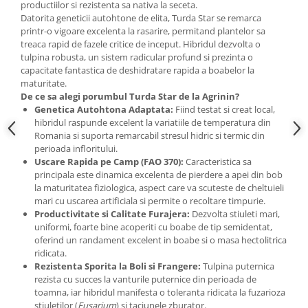
productiilor si rezistenta sa nativa la seceta.
Accesorii gard electric
Datorita geneticii autohtone de elita, Turda Star se remarca
Accesorii irigat
printr-o vigoare excelenta la rasarire, permitand plantelor sa
treaca rapid de fazele critice de inceput. Hibridul dezvolta o
Araci/ Suporti plante
tulpina robusta, un sistem radicular profund si prezinta o
capacitate fantastica de deshidratare rapida a boabelor la
Candele / Rezerve / Lumanari
maturitate.
Carabine/ carlige
De ce sa alegi porumbul Turda Star de la Agrinin?
Genetica Autohtona Adaptata:
Fiind testat si creat local,
Diverse casa si gradina
hibridul raspunde excelent la variatiile de temperatura din
Diverse depozitare
Romania si suporta remarcabil stresul hidric si termic din
perioada infloritului.
Echipament protectie gradina
Uscare Rapida pe Camp (FAO 370):
Caracteristica sa
principala este dinamica excelenta de pierdere a apei din bob
Fir/Ata de legat
la maturitatea fiziologica, aspect care va scuteste de cheltuieli
Foarfeci
mari cu uscarea artificiala si permite o recoltare timpurie.
Productivitate si Calitate Furajera:
Dezvolta stiuleti mari,
Furtun / banda / tub
uniformi, foarte bine acoperiti cu boabe de tip semidentat,
oferind un randament excelent in boabe si o masa hectolitrica
Motofierastrau / Drujba
ridicata.
Pila motofierastrau / drujba
Rezistenta Sporita la Boli si Frangere:
Tulpina puternica
rezista cu succes la vanturile puternice din perioada de
Plantator
toamna, iar hibridul manifesta o toleranta ridicata la fuzarioza
Plasa de umbrire
stiuletilor (
Fusarium
) si taciunele zburator.