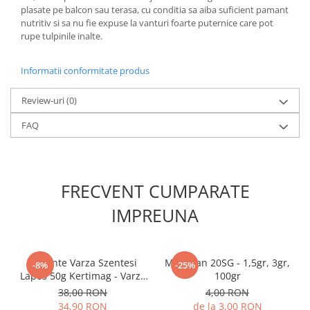
plasate pe balcon sau terasa, cu conditia sa aiba suficient pamant
Plase plante
nutritiv si sa nu fie expuse la vanturi foarte puternice care pot
rupe tulpinile inalte.
Pompa de apa curata/murdara
Pompa de stropit
Informatii conformitate produs
Raticide
Review-uri
(0)
Saci
FAQ
Spray si intretinere
Vinificatie
Lichidare STOC
FRECVENT CUMPARATE
Produse Bricolaj
Acumulatori si Incarcatoare
IMPREUNA
Baros / Ciocan / Topor
Burghie
Seminte Varza Szentesi
Mospilan 20SG - 1,5gr, 3gr,
-8%
-25%
Cantare
Lapos 50g Kertimag - Varza
100gr
Turteasca Ideala pentru
Centuri/chingi
38,00 RON
4,00 RON
Murat
34,90 RON
de la 3,00 RON