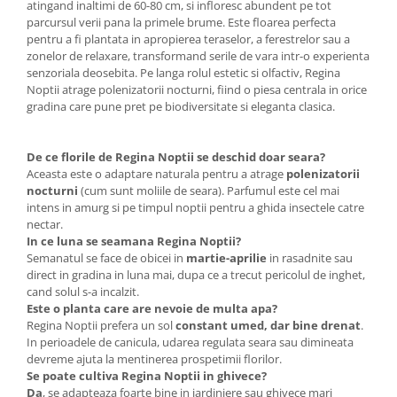
atingand inaltimi de 60-80 cm, si infloresc abundent pe tot
Accesorii gard electric
parcursul verii pana la primele brume. Este floarea perfecta
Accesorii irigat
pentru a fi plantata in apropierea teraselor, a ferestrelor sau a
zonelor de relaxare, transformand serile de vara intr-o experienta
Araci/ Suporti plante
senzoriala deosebita. Pe langa rolul estetic si olfactiv, Regina
Noptii atrage polenizatorii nocturni, fiind o piesa centrala in orice
Candele / Rezerve / Lumanari
gradina care pune pret pe biodiversitate si eleganta clasica.
Carabine/ carlige
Diverse casa si gradina
De ce florile de Regina Noptii se deschid doar seara?
Aceasta este o adaptare naturala pentru a atrage
polenizatorii
Diverse depozitare
nocturni
(cum sunt moliile de seara). Parfumul este cel mai
Echipament protectie gradina
intens in amurg si pe timpul noptii pentru a ghida insectele catre
nectar.
Fir/Ata de legat
In ce luna se seamana Regina Noptii?
Foarfeci
Semanatul se face de obicei in
martie-aprilie
in rasadnite sau
direct in gradina in luna mai, dupa ce a trecut pericolul de inghet,
Furtun / banda / tub
cand solul s-a incalzit.
Este o planta care are nevoie de multa apa?
Motofierastrau / Drujba
Regina Noptii prefera un sol
constant umed, dar bine drenat
.
Pila motofierastrau / drujba
In perioadele de canicula, udarea regulata seara sau dimineata
devreme ajuta la mentinerea prospetimii florilor.
Plantator
Se poate cultiva Regina Noptii in ghivece?
Da
, se adapteaza foarte bine in jardiniere sau ghivece mari
Plasa de umbrire