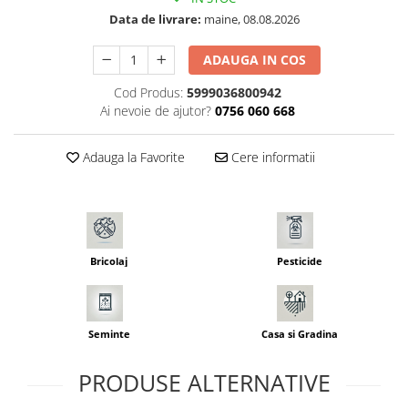
Seminte morcovi
Data de livrare:
maine, 08.08.2026
Seminte pastarnac
ADAUGA IN COS
Seminte plante aromatice
Seminte ridichi
Cod Produs:
5999036800942
Ai nevoie de ajutor?
0756 060 668
Seminte rosii
Seminte salata
Adauga la Favorite
Cere informatii
Seminte sfecla
Seminte telina
Seminte varza
Seminte Vinete
Seminte zucchini
Bricolaj
Pesticide
Verdeturi
Seminte Legume Profesionale
Seminte pentru germinare
Seminte
Casa si Gradina
Seminte trifoi
PRODUSE ALTERNATIVE
Pesticide