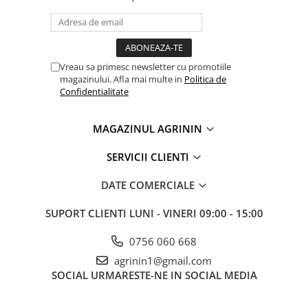
Lama motofierastrau / drujba
Lant motofierastrau / drujba
Lubrifianti
Vreau sa primesc newsletter cu promotiile
Masca de sudura & accesori
magazinului. Afla mai multe in
Politica de
Confidentialitate
Motocoasa
Motocoasa si consumabile /
accesorii
MAGAZINUL AGRININ
Patent
SERVICII CLIENTI
Rulete masurat
DATE COMERCIALE
Sape/ Cazmale/ Lopeti
Scule de mana
SUPORT CLIENTI
LUNI - VINERI 09:00 - 15:00
Scule electrice
0756 060 668
Set chei combinate
agrinin1@gmail.com
SOCIAL
URMARESTE-NE IN SOCIAL MEDIA
Surubelnite
Suruburi