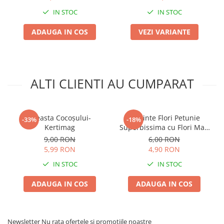
Chei fixe
IN STOC
IN STOC
Cleste
ADAUGA IN COS
VEZI VARIANTE
Colier / Faseta
Consumabile motofierastrau
drujba
Demarouri drujba
ALTI CLIENTI AU CUMPARAT
Discuri debitare
Discuri motocoasa
Creasta Cocoșului-
Seminte Flori Petunie
-33%
-18%
Diverse
Kertimag
Superbissima cu Flori Mari
Feronerie si accesorii
0.13g Kertimag - Flori
9,00 RON
6,00 RON
Gigante Ondulate
5,99 RON
4,90 RON
Fierastraie manuale
IN STOC
IN STOC
Fire motocoasa
Flexuri si Polizoare
ADAUGA IN COS
ADAUGA IN COS
Gresor / Decalimetru
Hranitoare/ Adapatoare
Newsletter
Nu rata ofertele si promotiile noastre