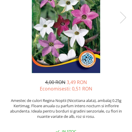
Diverse
Seminte legume
Pepene
Plante medicinale
Seminte ardei
Seminte broccoli
Seminte castraveti
Seminte ceapa
Seminte conopida
Seminte de Gulii
4,00 RON
3,49 RON
Seminte de Leustean
Economisesti:
0,51
RON
Seminte de Patrunjel
Seminte de praz
Amestec de culori Regina Noptii (Nicotiana alata), ambalaj 0.25g
Kertimag. Floare anuala cu parfum intens nocturn si inflorire
Seminte dovleac decorativ
abundenta. Ideala pentru borduri si gradini senzoriale, cu flori in
Seminte dovlecel / dovleac
nuante variate de alb, roz si rosu.
Seminte fasole
Seminte mazare
IN STOC