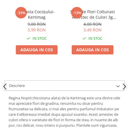
Adjuvant
BIO
Creasta Cocoșului-
Seminte Flori Coltunasi
-33%
-13%
Kertimag
Amestec de Culori 3g
G
Diverse
Kertimag - Tropaeolum
9,00 RON
4,00 RON
Erbicid
Majus Tarator si
5,99 RON
3,49 RON
Comestibil
Fungicid
IN STOC
IN STOC
Insecticid
ADAUGA IN COS
ADAUGA IN COS
Tratamente repaus vegetativ
Ingrasaminte plante
Ingrasaminte plante
Ingrasaminte plante - CUTIE / KG
Descriere
Ingrasaminte plante - ECOLOGICE
Ingrasaminte plante - FLORI
Regina Noptii (Nicotiana alata) de la Kertimag este una dintre cele
mai apreciate flori de gradina, renumita nu doar pentru
Ingrasaminte plante - FLORI - GEL
frumusetea sa delicata, ci mai ales pentru parfumul imbatator pe
care il elibereaza imediat dupa apusul soarelui. Acest amestec de
Casa, Gradina
culori ofera o varietate de flori in forma de stea, in nuante de alb
Accesorii agricole
pur, roz delicat, rosu intens si purpuriu. Plantele sunt viguroase,