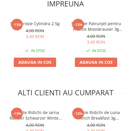
IMPREUNA
Sfeclă roșie Cylindra 2.5g
Seminte Patrunjel pentru
-13%
-13%
Frunze Mooskrauser 3g
4,00 RON
Kertimag - Soi Cret si
4,00 RON
3,49 RON
Decorativ
3,49 RON
IN STOC
IN STOC
ADAUGA IN COS
ADAUGA IN COS
ALTI CLIENTI AU CUMPARAT
Seminte Ridichi de Iarna
Seminte Ridichi de Luna
-13%
-13%
Runder Schwarzer Winter
French Breakfast 3g
3g Kertimag - Ridiche
Kertimag - Soi Gourmet Alb-
4,00 RON
4,00 RON
Neagra de Iarna
Rosu
3,49 RON
3,49 RON