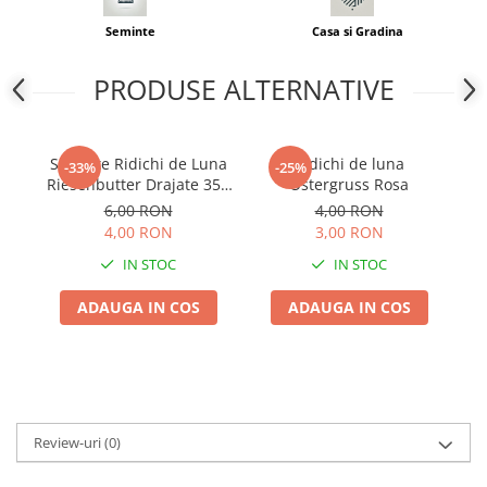
Adjuvant
Seminte
Casa si Gradina
BIO
Diverse
PRODUSE ALTERNATIVE
Erbicid
Fungicid
Seminte Ridichi de Luna
Ridichi de luna
-33%
-25%
Insecticid
Riesenbutter Drajate 350
Ostergruss Rosa
sem Kertimag - Soi Gigant
Tratamente repaus vegetativ
6,00 RON
4,00 RON
4,00 RON
3,00 RON
Ingrasaminte plante
IN STOC
IN STOC
Ingrasaminte plante
Ingrasaminte plante - CUTIE / KG
ADAUGA IN COS
ADAUGA IN COS
Ingrasaminte plante - ECOLOGICE
Ingrasaminte plante - FLORI
Ingrasaminte plante - FLORI - GEL
Casa, Gradina
Review-uri
(0)
Accesorii agricole