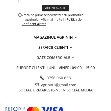
Chei fixe
Cleste
Vreau sa primesc newsletter cu promotiile
Colier / Faseta
magazinului. Afla mai multe in
Politica de
Confidentialitate
Consumabile motofierastrau
drujba
Demarouri drujba
MAGAZINUL AGRININ
Discuri debitare
SERVICII CLIENTI
Discuri motocoasa
DATE COMERCIALE
Diverse
Feronerie si accesorii
SUPORT CLIENTI
LUNI - VINERI 09:00 - 15:00
Fierastraie manuale
0756 060 668
Fire motocoasa
agrinin1@gmail.com
SOCIAL
URMARESTE-NE IN SOCIAL MEDIA
Flexuri si Polizoare
Gresor / Decalimetru
Hranitoare/ Adapatoare