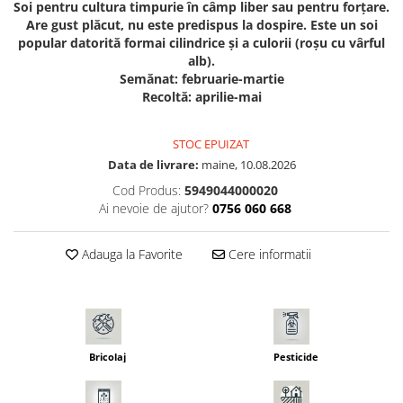
Soi pentru cultura timpurie în câmp liber sau pentru forţare.
Seminte morcovi
Are gust plăcut, nu este predispus la dospire. Este un soi
Seminte pastarnac
popular datorită formai cilindrice şi a culorii (roşu cu vârful
alb).
Seminte plante aromatice
Semănat: februarie-martie
Seminte ridichi
Recoltă: aprilie-mai
Seminte rosii
Seminte salata
STOC EPUIZAT
Seminte sfecla
Data de livrare:
maine, 10.08.2026
Seminte telina
Cod Produs:
5949044000020
Seminte varza
Ai nevoie de ajutor?
0756 060 668
Seminte Vinete
Seminte zucchini
Adauga la Favorite
Cere informatii
Verdeturi
Seminte Legume Profesionale
Seminte pentru germinare
Seminte trifoi
Bricolaj
Pesticide
Pesticide