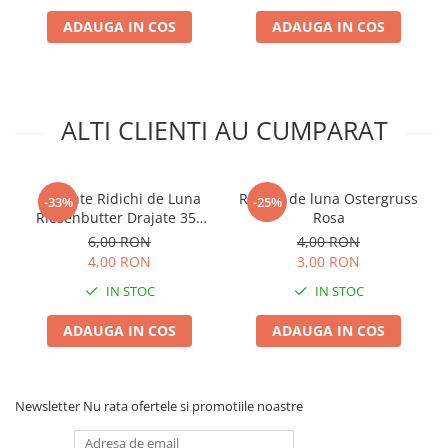
ADAUGA IN COS
ADAUGA IN COS
Plase plante
Pompa de apa curata/murdara
Pompa de stropit
Raticide
ALTI CLIENTI AU CUMPARAT
Saci
Spray si intretinere
Seminte Ridichi de Luna
Ridichi de luna Ostergruss
-33%
-25%
Vinificatie
Riesenbutter Drajate 350
Rosa
sem Kertimag - Soi Gigant
6,00 RON
4,00 RON
Lichidare STOC
4,00 RON
3,00 RON
Produse Bricolaj
IN STOC
IN STOC
Acumulatori si Incarcatoare
Baros / Ciocan / Topor
ADAUGA IN COS
ADAUGA IN COS
Burghie
Cantare
Newsletter
Nu rata ofertele si promotiile noastre
Centuri/chingi