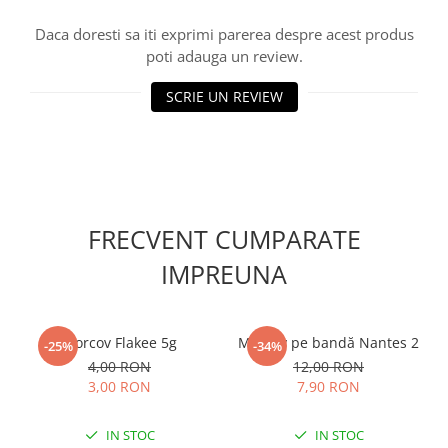
Accesorii gard electric
Daca doresti sa iti exprimi parerea despre acest produs
Accesorii irigat
poti adauga un review.
Araci/ Suporti plante
SCRIE UN REVIEW
Candele / Rezerve / Lumanari
Carabine/ carlige
Diverse casa si gradina
Diverse depozitare
Echipament protectie gradina
FRECVENT CUMPARATE
Fir/Ata de legat
IMPREUNA
Foarfeci
Furtun / banda / tub
Morcov Flakee 5g
Morcov pe bandă Nantes 2
-25%
-34%
Motofierastrau / Drujba
4,00 RON
12,00 RON
Pila motofierastrau / drujba
3,00 RON
7,90 RON
Plantator
IN STOC
IN STOC
Plasa de umbrire