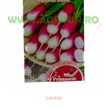
Diverse
Seminte legume
Pepene
Plante medicinale
Seminte ardei
Seminte broccoli
Seminte castraveti
Seminte ceapa
Seminte conopida
Seminte de Gulii
Seminte de Leustean
Seminte de Patrunjel
Seminte de praz
Seminte dovleac decorativ
Seminte dovlecel / dovleac
3,00 RON
Seminte fasole
Seminte mazare