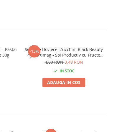
 – Pastai
Seminte Dovlecel Zucchini Black Beauty
Pastarn
-13%
-25%
e 30g
4g Kertimag - Soi Productiv cu Fructe
M
Verde Inchis
4,00 RON
3,49 RON
IN STOC
ADAUGA IN COS