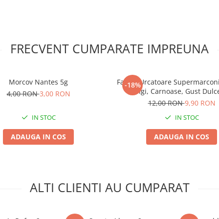
FRECVENT CUMPARATE IMPREUNA
Morcov Nantes 5g
Fasole Urcatoare Supermarconi
-18%
Lungi, Carnoase, Gust Dulc
4,00 RON
3,00 RON
12,00 RON
9,90 RON
IN STOC
IN STOC
ADAUGA IN COS
ADAUGA IN COS
ALTI CLIENTI AU CUMPARAT