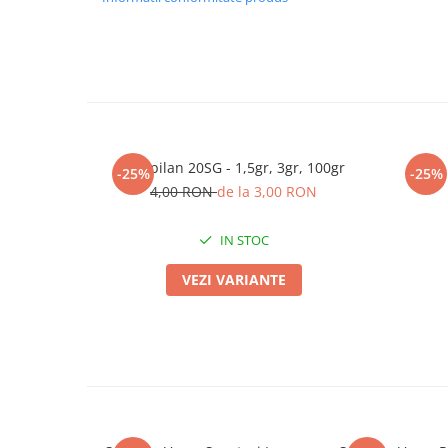
Adjuvant
BIO
Diverse
Erbicid
Fungicid
Insecticid
Mospilan 20SG - 1,5gr, 3gr, 100gr
-25%
-25%
Tratamente repaus vegetativ
4,00 RON
de la 3,00 RON
Ingrasaminte plante
IN STOC
Ingrasaminte plante
Ingrasaminte plante - CUTIE / KG
VEZI VARIANTE
Ingrasaminte plante - ECOLOGICE
Ingrasaminte plante - FLORI
Ingrasaminte plante - FLORI - GEL
Casa, Gradina
Accesorii agricole