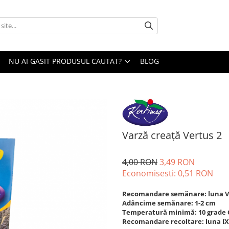
NU AI GASIT PRODUSUL CAUTAT?
BLOG
Varză creață Vertus 2
4,00 RON
3,49 RON
Economisesti:
0,51
RON
Recomandare semănare: luna V
Adâncime semănare: 1-2 cm
Temperatură minimă: 10 grade 
Recomandare recoltare: luna IX