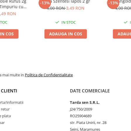
osie Rufus 2g
Varza Szentesi lapos 2 gr
Mangold 
-13%
-13%
 Timpuriu cu
4,00 RON
3,49 RON
4,00 R
e Ridicata
,49 RON
STOC
IN STOC
IN COS
ADAUGA IN COS
ADAUG
la mai multe in
Politica de Confidentialitate
 CLIENTI
DATE COMERCIALE
rta/informatii
Tarda sen S.R.L.
 retur
J24/750/2009
 plata
RO25904689
par
str. Piata Unirii, nr. 28
Seini, Maramureş