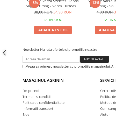
Seminte Varza Szentesi Lapos
Seminte Varza R
-8%
-13%
Accesorii gard electric
50g Kertimag - Varza Turteasca
Kertimag - Soi
Accesorii irigat
Ideala pentru Murat
Productivitat
38,00 RON
34,90 RON
4,00 RON
3
Araci/ Suporti plante
IN STOC
IN 
Candele / Rezerve / Lumanari
ADAUGA IN COS
ADAUGA 
Carabine/ carlige
Diverse casa si gradina
Newsletter
Nu rata ofertele si promotiile noastre
Diverse depozitare
Echipament protectie gradina
Vreau sa primesc newsletter cu promotiile magazinului. Af
Fir/Ata de legat
Foarfeci
MAGAZINUL AGRININ
SERVICII
Furtun / banda / tub
Despre noi
Cerere ofe
Motofierastrau / Drujba
Termeni si conditii
Politica de
Pila motofierastrau / drujba
Politica de confidentialitate
Metode de
Plantator
Informatii transport
Cum cum
Blog
Ajutor
Plasa de umbrire