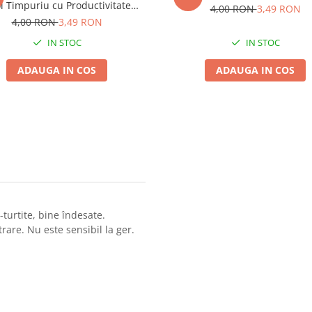
oi Timpuriu cu Productivitate
4,00 RON
3,49 RON
Ridicata
4,00 RON
3,49 RON
IN STOC
IN STOC
ADAUGA IN COS
ADAUGA IN COS
turtite, bine îndesate.
rare. Nu este sensibil la ger.