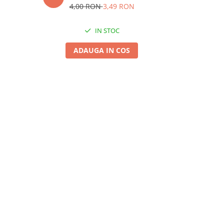
4,00 RON
3,49 RON
4,
IN STOC
ADAUGA IN COS
A