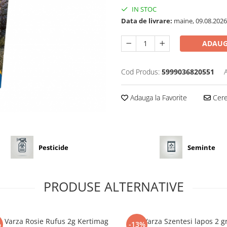
IN STOC
Data de livrare:
maine, 09.08.2026
ADAUG
Cod Produs:
5999036820551
Adauga la Favorite
Cere 
Pesticide
Seminte
PRODUSE ALTERNATIVE
 Varza Rosie Rufus 2g Kertimag
Varza Szentesi lapos 2 g
%
-13%