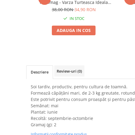
Kertimag - Varza Turteasca Ideala
- S
Seminte morcovi
pentru Murat
38,00 RON
34,90 RON
Seminte pastarnac
IN STOC
Seminte plante aromatice
Seminte ridichi
ADAUGA IN COS
Seminte rosii
Seminte salata
Seminte sfecla
Seminte telina
Seminte varza
Review-uri
(0)
Descriere
Seminte Vinete
Seminte zucchini
Soi tardiv, productiv, pentru cultura de toamnă.
Verdeturi
Formează căpățâni mari, de 2-3 kg greutate, rotund-
Este potrivit pentru consum proaspăt și pentru păst
Seminte Legume Profesionale
Semănat: mai
Seminte pentru germinare
Plantat: iunie
Recoltă: septembrie-octombrie
Seminte trifoi
Gramaj (g): 2
Pesticide
Informatii conformitate produs