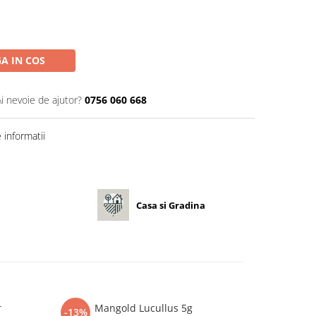
A IN COS
Ai nevoie de ajutor?
0756 060 668
informatii
Casa si Gradina
r
Mangold Lucullus 5g
Seminte var
-13%
-13%