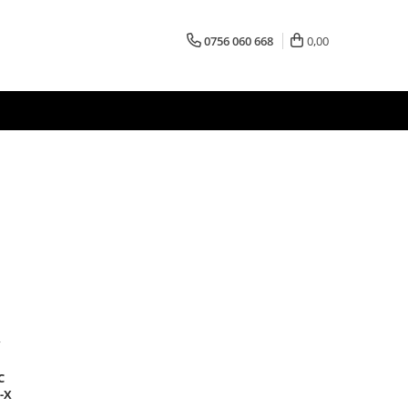
0756 060 668
0,00
C
-X