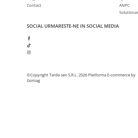
Contact
ANPC
Plase plante
Solutionare
Pompa de apa curata/murdara
SOCIAL
URMARESTE-NE IN SOCIAL MEDIA
Pompa de stropit
Raticide
Saci
Spray si intretinere
Vinificatie
©Copyright Tarda sen S.R.L. 2026
Platforma E-commerce by
Lichidare STOC
Gomag
Produse Bricolaj
Acumulatori si Incarcatoare
Baros / Ciocan / Topor
Burghie
Cantare
Centuri/chingi