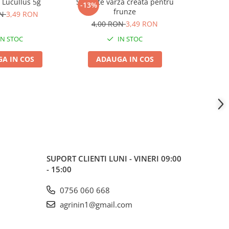
Lucullus 5g
Seminte varza creata pentru
Seminte 
-13%
-13%
frunze
Rosella
ON
3,49 RON
Producti
4,00 RON
3,49 RON
4,00
IN STOC
IN STOC
A IN COS
ADAUGA IN COS
ADA
SUPORT CLIENTI
LUNI - VINERI 09:00
- 15:00
0756 060 668
agrinin1@gmail.com