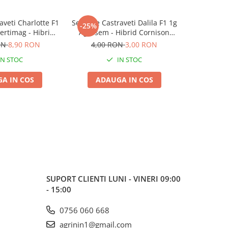
veti Charlotte F1
Seminte Castraveti Dalila F1 1g
Castra
-25%
-13%
ertimag - Hibrid
Agrosem - Hibrid Cornison
Kes
tip Cornichon
Rezistent si Productiv
ON
8,90 RON
4,00 RON
3,00 RON
4,00
IN STOC
IN STOC
A IN COS
ADAUGA IN COS
ADA
SUPORT CLIENTI
LUNI - VINERI 09:00
- 15:00
0756 060 668
agrinin1@gmail.com