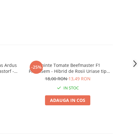
as Ardus
Seminte Tomate Beefmaster F1
Coroci
-25%
-11%
storf -
PrimaSem - Hibrid de Rosii Uriase tip
9,
bui
Beef Extrem de Carnoase
18,00 RON
13,49 RON
IN STOC
ADAUGA IN COS