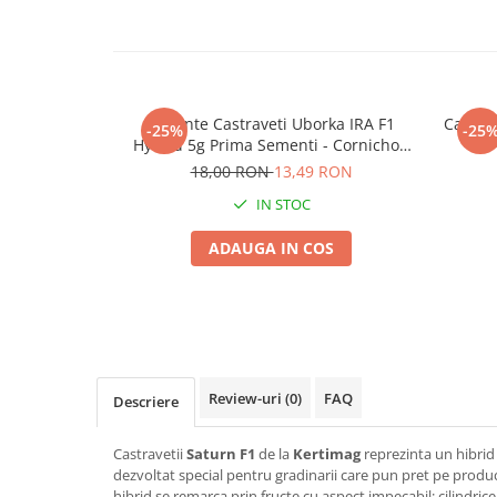
Seminte morcovi
Seminte pastarnac
Seminte plante aromatice
Seminte ridichi
Seminte Castraveti Uborka IRA F1
Castrav
-25%
-25
Seminte rosii
Hybrid 5g Prima Sementi - Cornichon
Rezistent
Seminte salata
18,00 RON
13,49 RON
Seminte sfecla
IN STOC
Seminte telina
ADAUGA IN COS
Seminte varza
Seminte Vinete
Seminte zucchini
Verdeturi
Seminte Legume Profesionale
Review-uri
(0)
FAQ
Descriere
Seminte pentru germinare
Seminte trifoi
Castravetii
Saturn F1
de la
Kertimag
reprezinta un hibrid
Pesticide
dezvoltat special pentru gradinarii care pun pret pe product
hibrid se remarca prin fructe cu aspect impecabil: cilindric