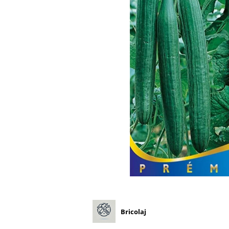
Diverse
Seminte legume
Pepene
Plante medicinale
Seminte ardei
Seminte broccoli
Seminte castraveti
Seminte ceapa
Seminte conopida
Seminte de Gulii
Seminte de Leustean
Seminte de Patrunjel
Seminte de praz
Seminte dovleac decorativ
Seminte dovlecel / dovleac
Bricolaj
Seminte fasole
Seminte mazare