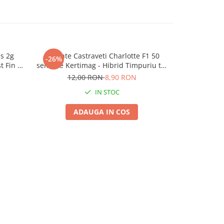
ss 2g
Seminte Castraveti Charlotte F1 50
Seminte C
-26%
-25%
t Fin si
seminte Kertimag - Hibrid Timpuriu tip
Agrosem - Hib
Cornichon
12,00 RON
8,90 RON
4,
IN STOC
ADAUGA IN COS
A