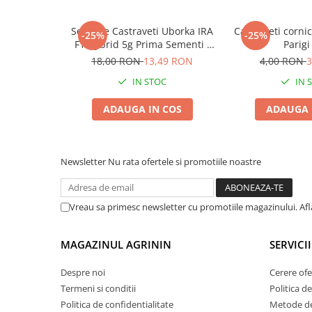
Plase plante
Seminte Castraveti Uborka IRA
Castraveti cornic
-25%
-25%
Pompa de apa curata/murdara
F1 Hybrid 5g Prima Sementi -
Parigi
Cornichon Rezistent
18,00 RON
13,49 RON
4,00 RON
3
Pompa de stropit
IN STOC
IN 
Raticide
Saci
ADAUGA IN COS
ADAUGA 
Spray si intretinere
Vinificatie
Newsletter
Nu rata ofertele si promotiile noastre
Lichidare STOC
Produse Bricolaj
Acumulatori si Incarcatoare
Vreau sa primesc newsletter cu promotiile magazinului. Af
Baros / Ciocan / Topor
MAGAZINUL AGRININ
SERVICII
Burghie
Cantare
Despre noi
Cerere ofe
Termeni si conditii
Politica de
Centuri/chingi
Politica de confidentialitate
Metode de