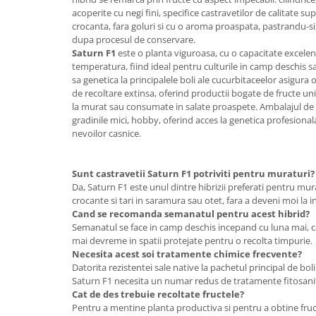
Adjuvant
acoperite cu negi fini, specifice castravetilor de calitate s
BIO
crocanta, fara goluri si cu o aroma proaspata, pastrandu-si c
dupa procesul de conservare.
Diverse
Saturn F1
este o planta viguroasa, cu o capacitate excelent
temperatura, fiind ideal pentru culturile in camp deschis sa
Erbicid
sa genetica la principalele boli ale cucurbitaceelor asigura
Fungicid
de recoltare extinsa, oferind productii bogate de fructe un
la murat sau consumate in salate proaspete. Ambalajul de 
Insecticid
gradinile mici, hobby, oferind acces la genetica profesional
Tratamente repaus vegetativ
nevoilor casnice.
Ingrasaminte plante
Ingrasaminte plante
Sunt castravetii Saturn F1 potriviti pentru muraturi?
Da, Saturn F1 este unul dintre hibrizii preferati pentru mu
Ingrasaminte plante - CUTIE / KG
crocante si tari in saramura sau otet, fara a deveni moi la in
Cand se recomanda semanatul pentru acest hibrid?
Ingrasaminte plante - ECOLOGICE
Semanatul se face in camp deschis incepand cu luna mai, can
Ingrasaminte plante - FLORI
mai devreme in spatii protejate pentru o recolta timpurie.
Necesita acest soi tratamente chimice frecvente?
Ingrasaminte plante - FLORI - GEL
Datorita rezistentei sale native la pachetul principal de bol
Saturn F1 necesita un numar redus de tratamente fitosanitar
Casa, Gradina
Cat de des trebuie recoltate fructele?
Accesorii agricole
Pentru a mentine planta productiva si pentru a obtine fru