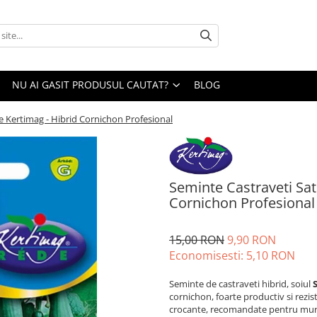
NU AI GASIT PRODUSUL CAUTAT?
BLOG
e Kertimag - Hibrid Cornichon Profesional
Seminte Castraveti Sat
Cornichon Profesional
15,00 RON
9,90 RON
Economisesti:
5,10
RON
Seminte de castraveti hibrid, soiul
cornichon, foarte productiv si rezis
crocante, recomandate pentru mur