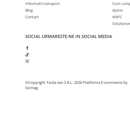
Chei fixe
Informatii transport
Cum cum
Cleste
Blog
Ajutor
Contact
ANPC
Colier / Faseta
Solutionare
Consumabile motofierastrau
drujba
SOCIAL
URMARESTE-NE IN SOCIAL MEDIA
Demarouri drujba
Discuri debitare
Discuri motocoasa
Diverse
Feronerie si accesorii
©Copyright Tarda sen S.R.L. 2026
Platforma E-commerce by
Fierastraie manuale
Gomag
Fire motocoasa
Flexuri si Polizoare
Gresor / Decalimetru
Hranitoare/ Adapatoare