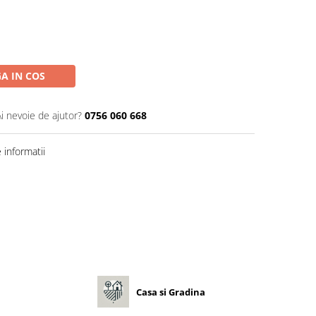
A IN COS
Ai nevoie de ajutor?
0756 060 668
informatii
Casa si Gradina