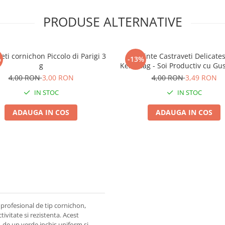
PRODUSE ALTERNATIVE
eti cornichon Piccolo di Parigi 3
Seminte Castraveti Delicate
%
-13%
g
Kertimag - Soi Productiv cu Gus
Dulceag
4,00 RON
3,00 RON
4,00 RON
3,49 RON
IN STOC
IN STOC
ADAUGA IN COS
ADAUGA IN COS
 profesional de tip cornichon,
ivitate si rezistenta. Acest
e, de un verde inchis uniform si