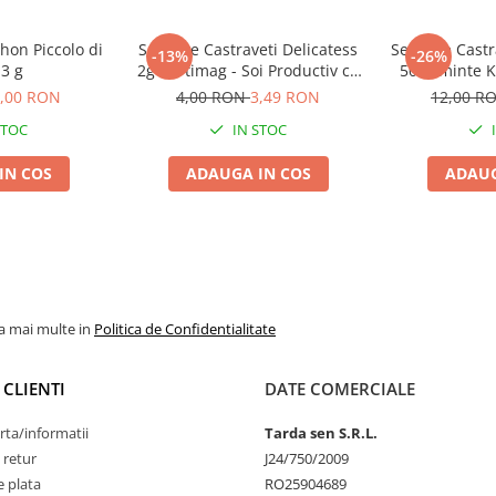
hon Piccolo di
Seminte Castraveti Delicatess
Seminte Castra
-13%
-26%
 3 g
2g Kertimag - Soi Productiv cu
50 seminte K
Gust Fin si Dulceag
Timpuriu 
,00 RON
4,00 RON
3,49 RON
12,00 R
STOC
IN STOC
IN COS
ADAUGA IN COS
ADAUG
la mai multe in
Politica de Confidentialitate
 CLIENTI
DATE COMERCIALE
rta/informatii
Tarda sen S.R.L.
 retur
J24/750/2009
 plata
RO25904689