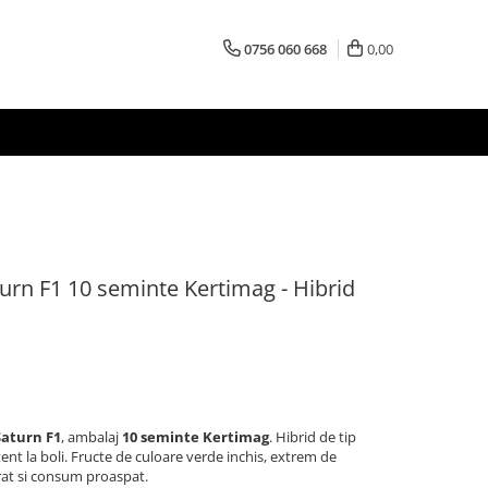
0756 060 668
0,00
urn F1 10 seminte Kertimag - Hibrid
Saturn F1
, ambalaj
10 seminte Kertimag
. Hibrid de tip
tent la boli. Fructe de culoare verde inchis, extrem de
at si consum proaspat.