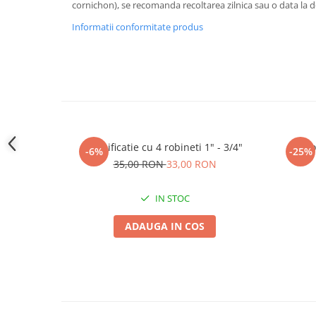
cornichon), se recomanda recoltarea zilnica sau o data la d
Accesorii gard electric
Informatii conformitate produs
Accesorii irigat
Araci/ Suporti plante
Candele / Rezerve / Lumanari
Carabine/ carlige
Diverse casa si gradina
Diverse depozitare
Ramificatie cu 4 robineti 1" - 3/4"
To
-6%
-25%
Echipament protectie gradina
35,00 RON
33,00 RON
Fir/Ata de legat
IN STOC
Foarfeci
Furtun / banda / tub
ADAUGA IN COS
Motofierastrau / Drujba
Pila motofierastrau / drujba
Plantator
Plasa de umbrire