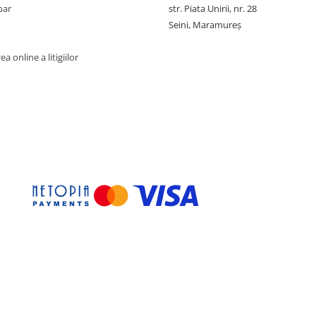
par
str. Piata Unirii, nr. 28
Seini, Maramureş
a online a litigiilor