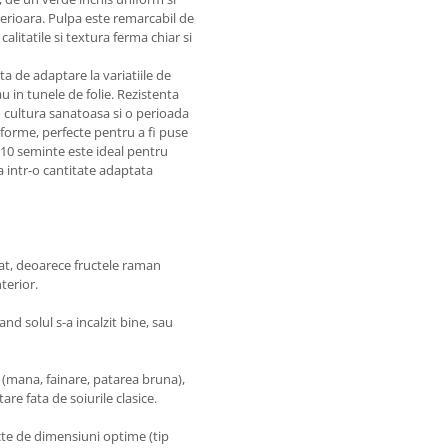
uperioara. Pulpa este remarcabil de
alitatile si textura ferma chiar si
a de adaptare la variatiile de
u in tunele de folie. Rezistenta
 o cultura sanatoasa si o perioada
iforme, perfecte pentru a fi puse
10 seminte este ideal pentru
a intr-o cantitate adaptata
rat, deoarece fructele raman
terior.
d solul s-a incalzit bine, sau
i (mana, fainare, patarea bruna),
e fata de soiurile clasice.
cte de dimensiuni optime (tip