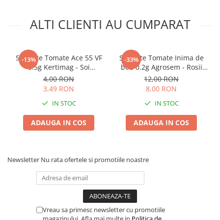
ALTI CLIENTI AU CUMPARAT
Seminte Tomate Ace 55 VF
Seminte Tomate Inima de
-13%
-33%
0.5g Kertimag - Soi
bou 0.2g Agrosem - Rosii
Productiv cu Crestere
Traditionale Mari si
4,00 RON
12,00 RON
Determinata
Carnoase
3,49 RON
8,00 RON
IN STOC
IN STOC
ADAUGA IN COS
ADAUGA IN COS
Newsletter
Nu rata ofertele si promotiile noastre
Vreau sa primesc newsletter cu promotiile
magazinului. Afla mai multe in
Politica de