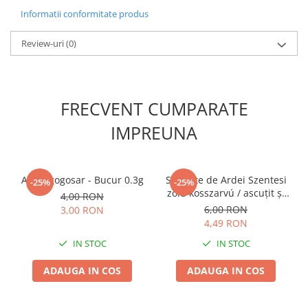
Informatii conformitate produs
Review-uri
(0)
FRECVENT CUMPARATE
IMPREUNA
Ardei gogosar - Bucur 0.3g
Seminte de Ardei Szentesi
-25%
-25%
zöld kosszarvú / ascuţit şi
4,00 RON
dulce 0,4g
6,00 RON
3,00 RON
4,49 RON
IN STOC
IN STOC
ADAUGA IN COS
ADAUGA IN COS