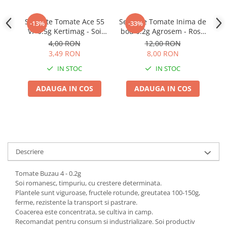
Seminte Tomate Ace 55
Seminte Tomate Inima de
S
-13%
-33%
VF 0.5g Kertimag - Soi
bou 0.2g Agrosem - Rosii
Productiv cu Crestere
Traditionale Mari si
4,00 RON
12,00 RON
Determinata
Carnoase
3,49 RON
8,00 RON
IN STOC
IN STOC
ADAUGA IN COS
ADAUGA IN COS
Descriere
Tomate Buzau 4 - 0.2g
Soi romanesc, timpuriu, cu crestere determinata.
Plantele sunt viguroase, fructele rotunde, greutatea 100-150g,
ferme, rezistente la transport si pastrare.
Coacerea este concentrata, se cultiva in camp.
Recomandat pentru consum si industrializare. Soi productiv