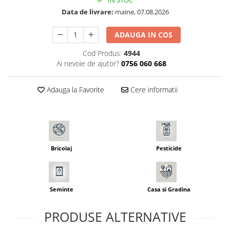
IN STOC
Seminte pastarnac
Patent
Data de livrare:
maine, 07.08.2026
Seminte plante aromatice
Rulete masurat
Seminte ridichi
ADAUGA IN COS
Sape/ Cazmale/ Lopeti
Seminte rosii
Cod Produs:
4944
Scule de mana
Seminte salata
Ai nevoie de ajutor?
0756 060 668
Seminte sfecla
Scule electrice
Seminte telina
Set chei combinate
Adauga la Favorite
Cere informatii
Seminte varza
Surubelnite
Seminte Vinete
Suruburi
Seminte zucchini
Truse /set scule
Verdeturi
Bricolaj
Pesticide
Seminte Legume Profesionale
Seminte pentru germinare
Seminte trifoi
Seminte
Casa si Gradina
PRODUSE ALTERNATIVE