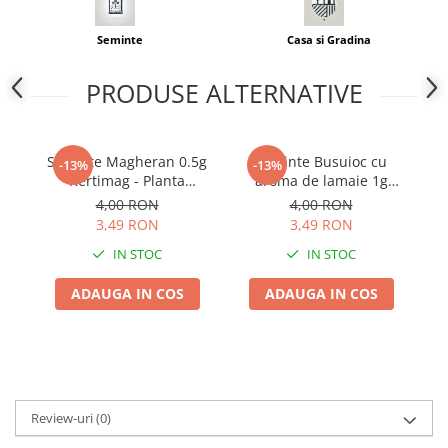
Adjuvant
BIO
Seminte
Casa si Gradina
Diverse
PRODUSE ALTERNATIVE
Erbicid
Fungicid
Insecticid
Seminte Magheran 0.5g
Seminte Busuioc cu
-13%
-13%
Kertimag - Planta
aroma de lamaie 1g
Tratamente repaus vegetativ
Aromatica si Medicinala
Kertimag - Planta
A
4,00 RON
4,00 RON
pentru Gradina si Balcon
Aromatica Exotica pentru
Ingrasaminte plante
3,49 RON
3,49 RON
Deserturi si Peste
Ingrasaminte plante
IN STOC
IN STOC
Ingrasaminte plante - CUTIE / KG
ADAUGA IN COS
ADAUGA IN COS
Ingrasaminte plante - ECOLOGICE
Ingrasaminte plante - FLORI
Ingrasaminte plante - FLORI - GEL
Casa, Gradina
Review-uri
(0)
Accesorii agricole