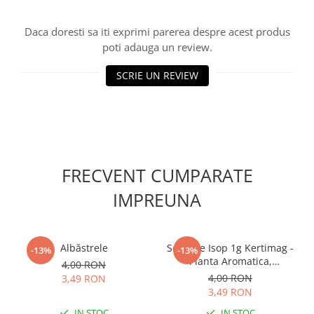
Accesorii gard electric
Accesorii irigat
Daca doresti sa iti exprimi parerea despre acest produs
poti adauga un review.
Araci/ Suporti plante
Candele / Rezerve / Lumanari
SCRIE UN REVIEW
Carabine/ carlige
Diverse casa si gradina
Diverse depozitare
Echipament protectie gradina
FRECVENT CUMPARATE
Fir/Ata de legat
IMPREUNA
Foarfeci
Furtun / banda / tub
Motofierastrau / Drujba
Albăstrele
Seminte Isop 1g Kertimag -
-13%
-13%
Planta Aromatica,
4,00 RON
Pila motofierastrau / drujba
Medicinala si Melifera
4,00 RON
3,49 RON
Perena
Plantator
3,49 RON
Plasa de umbrire
IN STOC
IN STOC