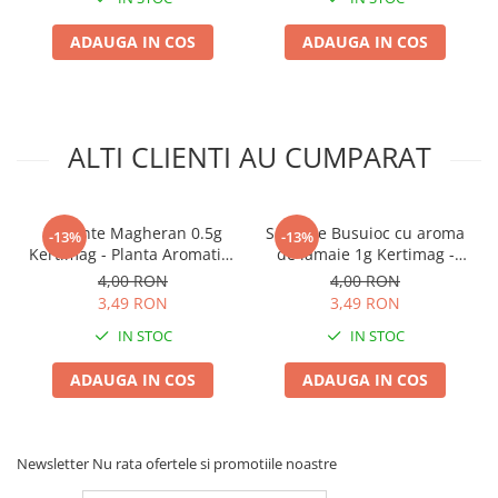
Plase plante
ADAUGA IN COS
ADAUGA IN COS
Pompa de apa curata/murdara
Pompa de stropit
Raticide
ALTI CLIENTI AU CUMPARAT
Saci
Spray si intretinere
Seminte Magheran 0.5g
Seminte Busuioc cu aroma
-13%
-13%
Vinificatie
Kertimag - Planta Aromatica
de lamaie 1g Kertimag -
Lichidare STOC
si Medicinala pentru
Planta Aromatica Exotica
4,00 RON
4,00 RON
Gradina si Balcon
pentru Deserturi si Peste
Produse Bricolaj
3,49 RON
3,49 RON
Acumulatori si Incarcatoare
IN STOC
IN STOC
Baros / Ciocan / Topor
ADAUGA IN COS
ADAUGA IN COS
Burghie
Cantare
Newsletter
Nu rata ofertele si promotiile noastre
Centuri/chingi