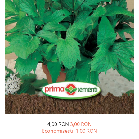
Diverse
Seminte legume
Pepene
Plante medicinale
Seminte ardei
Seminte broccoli
Seminte castraveti
Seminte ceapa
Seminte conopida
Seminte de Gulii
Seminte de Leustean
Seminte de Patrunjel
Seminte de praz
Seminte dovleac decorativ
Seminte dovlecel / dovleac
4,00 RON
3,00 RON
Seminte fasole
Economisesti:
1,00
RON
Seminte mazare