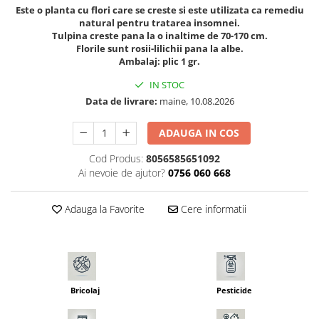
Este o planta cu flori care se creste si este utilizata ca remediu
Seminte morcovi
natural pentru tratarea insomnei.
Seminte pastarnac
Tulpina creste pana la o inaltime de 70-170 cm.
Florile sunt rosii-lilichii pana la albe.
Seminte plante aromatice
Ambalaj: plic 1 gr.
Seminte ridichi
IN STOC
Seminte rosii
Data de livrare:
maine, 10.08.2026
Seminte salata
Seminte sfecla
ADAUGA IN COS
Seminte telina
Cod Produs:
8056585651092
Seminte varza
Ai nevoie de ajutor?
0756 060 668
Seminte Vinete
Seminte zucchini
Adauga la Favorite
Cere informatii
Verdeturi
Seminte Legume Profesionale
Seminte pentru germinare
Seminte trifoi
Bricolaj
Pesticide
Pesticide