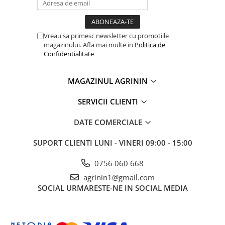
Chei fixe
Cleste
Colier / Faseta
Vreau sa primesc newsletter cu promotiile
magazinului. Afla mai multe in
Politica de
Consumabile motofierastrau
Confidentialitate
drujba
Demarouri drujba
MAGAZINUL AGRININ
Discuri debitare
SERVICII CLIENTI
Discuri motocoasa
Diverse
DATE COMERCIALE
Feronerie si accesorii
SUPORT CLIENTI
LUNI - VINERI 09:00 - 15:00
Fierastraie manuale
0756 060 668
Fire motocoasa
agrinin1@gmail.com
Flexuri si Polizoare
SOCIAL
URMARESTE-NE IN SOCIAL MEDIA
Gresor / Decalimetru
Hranitoare/ Adapatoare