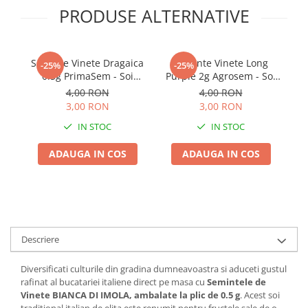
PRODUSE ALTERNATIVE
Seminte Vinete Dragaica
Seminte Vinete Long
-25%
-25%
0.5g PrimaSem - Soi
Purple 2g Agrosem - Soi
Be
Romanesc Traditional
Semitimpuriu Fructe
S
4,00 RON
4,00 RON
Rezistent si Foarte Gustos
Alungite
F
3,00 RON
3,00 RON
IN STOC
IN STOC
ADAUGA IN COS
ADAUGA IN COS
Descriere
Diversificati culturile din gradina dumneavoastra si aduceti gustul
rafinat al bucatariei italiene direct pe masa cu
Semintele de
Vinete BIANCA DI IMOLA, ambalate la plic de 0.5 g
. Acest soi
traditional italian de elita este renumit pentru fructele sale de o