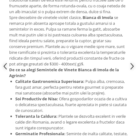
frumusete aparte, de forma rotunda-ovala, cu o coaja neteda de
un alb imaculat si o pulpa extrem de densa, dulce si fina.
Spre deosebire de vinetele violet clasice,
Bianca di Imola
se
remarca prin absenta aproape totala a gustului amarui si a
semintelor in exces. Pulpa sa ramane ferma la gatit, absoarbe
mult mai putin ulei si isi pastreaza culoarea alba spectaculoasa,
fiind ideala pentru salate, preparate la cuptor, gratar sau
conserve premium. Plantele au o vigoare medie spre mare, sunt
bine ramificate si prezinta o toleranta excelenta la temperaturile
ridicate din timpul verii, oferind productii constante de fructe ce
pot atinge greutati de $300 - 400text{ g}$.
De ce sa alegi Semintele de Vinete Bianca di Imola de la
Agrinin?
Calitate Gastronomica Superioara:
Pulpa alba, cremoasa,
fara gust amar, perfecta pentru retete gourmet si preparate
mai sanatoase (absoarbe mai putin ulei la prajire).
Soi Productiv de Nisa:
Ofera gospodarilor ocazia de a cultiva
o delicatesa spectaculoasa, foarte apreciata in piete si cautata
de cunoscatori.
Toleranta la Caldura:
Plantele se dezvolta excelent in verile
calde din Romania, avand o legare excelenta a fructelor daca
sunt irigate corespunzator.
Germinatie Profesionala:
Seminte de inalta calitate, testate,