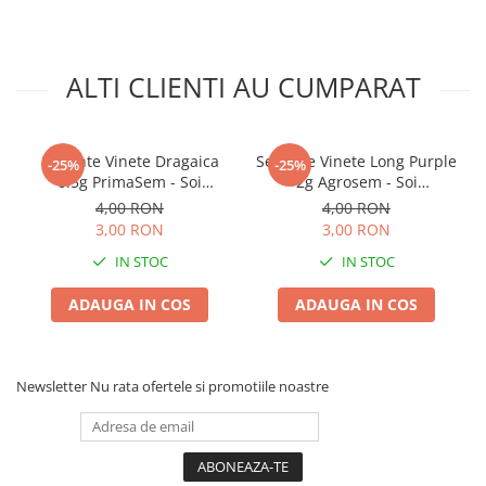
ALTI CLIENTI AU CUMPARAT
Seminte Vinete Dragaica
Seminte Vinete Long Purple
-25%
-25%
0.5g PrimaSem - Soi
2g Agrosem - Soi
Romanesc Traditional
Semitimpuriu Fructe
4,00 RON
4,00 RON
Rezistent si Foarte Gustos
Alungite
3,00 RON
3,00 RON
IN STOC
IN STOC
ADAUGA IN COS
ADAUGA IN COS
Newsletter
Nu rata ofertele si promotiile noastre