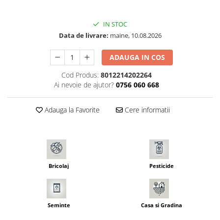
Seminte pastarnac
Patent
Seminte plante aromatice
Rulete masurat
IN STOC
Seminte ridichi
Data de livrare:
maine, 10.08.2026
Sape/ Cazmale/ Lopeti
Seminte rosii
Scule de mana
Seminte salata
ADAUGA IN COS
Seminte sfecla
Scule electrice
Cod Produs:
8012214202264
Seminte telina
Set chei combinate
Ai nevoie de ajutor?
0756 060 668
Seminte varza
Surubelnite
Seminte Vinete
Adauga la Favorite
Cere informatii
Suruburi
Seminte zucchini
Truse /set scule
Verdeturi
Seminte Legume Profesionale
Seminte pentru germinare
Bricolaj
Pesticide
Seminte trifoi
Seminte
Casa si Gradina