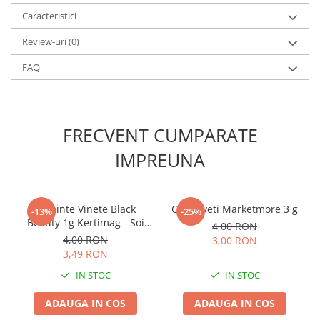
Caracteristici
Review-uri
(0)
FAQ
FRECVENT CUMPARATE
IMPREUNA
Seminte Vinete Black
Castraveti Marketmore 3 g
-13%
-25%
Beauty 1g Kertimag - Soi
4,00 RON
Clasic cu Fructe Mari si
4,00 RON
3,00 RON
Lucioase
3,49 RON
IN STOC
IN STOC
ADAUGA IN COS
ADAUGA IN COS