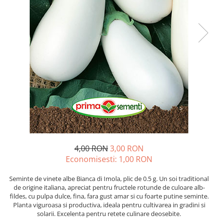
Discuri motocoasa
Seminte legume
Motofierastrau / Drujba
Diverse
Pepene
Pila motofierastrau / drujba
Plante medicinale
Feronerie si accesorii
Plantator
Seminte ardei
Fierastraie manuale
Plasa de umbrire
Seminte broccoli
Fire motocoasa
Plase plante
Seminte castraveti
Flexuri si Polizoare
Seminte ceapa
Pompa de apa curata/murdara
Gresor / Decalimetru
Seminte conopida
Pompa de stropit
Seminte de Gulii
Hranitoare/ Adapatoare
Raticide
Seminte de Leustean
Lama motofierastrau / drujba
Saci
Seminte de Patrunjel
Lant motofierastrau / drujba
Spray si intretinere
Seminte de praz
4,00 RON
3,00 RON
Lubrifianti
Economisesti:
1,00
RON
Seminte dovleac decorativ
Vinificatie
Masca de sudura & accesori
Seminte dovlecel / dovleac
Seminte de vinete albe Bianca di Imola, plic de 0.5 g. Un soi traditional
Seminte fasole
Motocoasa
de origine italiana, apreciat pentru fructele rotunde de culoare alb-
fildes, cu pulpa dulce, fina, fara gust amar si cu foarte putine seminte.
Seminte mazare
Motocoasa si consumabile /
Planta viguroasa si productiva, ideala pentru cultivarea in gradini si
Seminte morcovi
accesorii
solarii. Excelenta pentru retete culinare deosebite.