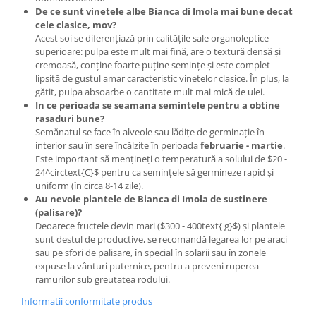
De ce sunt vinetele albe Bianca di Imola mai bune decat
cele clasice, mov?
Acest soi se diferențiază prin calitățile sale organoleptice
superioare: pulpa este mult mai fină, are o textură densă și
cremoasă, conține foarte puține semințe și este complet
lipsită de gustul amar caracteristic vinetelor clasice. În plus, la
gătit, pulpa absoarbe o cantitate mult mai mică de ulei.
In ce perioada se seamana semintele pentru a obtine
rasaduri bune?
Semănatul se face în alveole sau lădițe de germinație în
interior sau în sere încălzite în perioada
februarie - martie
.
Este important să mențineți o temperatură a solului de $20 -
24^circtext{C}$ pentru ca semințele să germineze rapid și
uniform (în circa 8-14 zile).
Au nevoie plantele de Bianca di Imola de sustinere
(palisare)?
Deoarece fructele devin mari ($300 - 400text{ g}$) și plantele
sunt destul de productive, se recomandă legarea lor pe araci
sau pe sfori de palisare, în special în solarii sau în zonele
expuse la vânturi puternice, pentru a preveni ruperea
ramurilor sub greutatea rodului.
Informatii conformitate produs