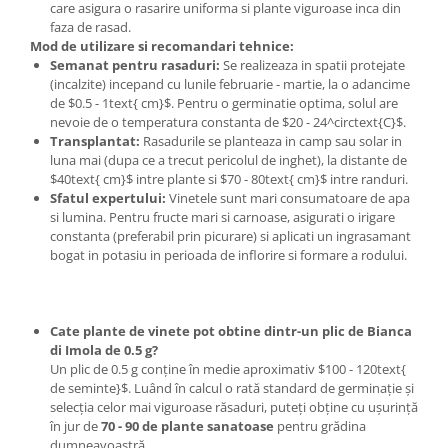
care asigura o rasarire uniforma si plante viguroase inca din
faza de rasad.
Mod de utilizare si recomandari tehnice:
Semanat pentru rasaduri:
Se realizeaza in spatii protejate
(incalzite) incepand cu lunile februarie - martie, la o adancime
de $0.5 - 1text{ cm}$. Pentru o germinatie optima, solul are
nevoie de o temperatura constanta de $20 - 24^circtext{C}$.
Transplantat:
Rasadurile se planteaza in camp sau solar in
luna mai (dupa ce a trecut pericolul de inghet), la distante de
$40text{ cm}$ intre plante si $70 - 80text{ cm}$ intre randuri.
Sfatul expertului:
Vinetele sunt mari consumatoare de apa
si lumina. Pentru fructe mari si carnoase, asigurati o irigare
constanta (preferabil prin picurare) si aplicati un ingrasamant
bogat in potasiu in perioada de inflorire si formare a rodului.
Cate plante de vinete pot obtine dintr-un plic de Bianca
di Imola de 0.5 g?
Un plic de 0.5 g conține în medie aproximativ $100 - 120text{
de seminte}$. Luând în calcul o rată standard de germinație și
selecția celor mai viguroase răsaduri, puteți obține cu ușurință
în jur de
70 - 90 de plante sanatoase
pentru grădina
dumneavoastră.