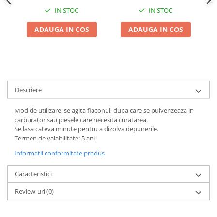
Adjuvant
IN STOC
IN STOC
BIO
ADAUGA IN COS
ADAUGA IN COS
Diverse
Erbicid
Fungicid
Insecticid
Descriere
Tratamente repaus vegetativ
Ingrasaminte plante
Mod de utilizare: se agita flaconul, dupa care se pulverizeaza in
Ingrasaminte plante
carburator sau piesele care necesita curatarea.
Se lasa cateva minute pentru a dizolva depunerile.
Ingrasaminte plante - CUTIE / KG
Termen de valabilitate: 5 ani.
Ingrasaminte plante - ECOLOGICE
Informatii conformitate produs
Ingrasaminte plante - FLORI
Caracteristici
Ingrasaminte plante - FLORI - GEL
Review-uri
(0)
Casa, Gradina
Accesorii agricole