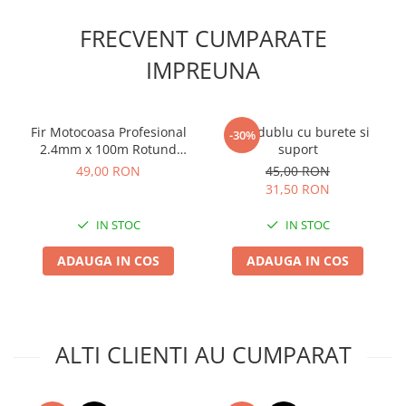
Accesorii gard electric
FRECVENT CUMPARATE
Accesorii irigat
IMPREUNA
Araci/ Suporti plante
Candele / Rezerve / Lumanari
Carabine/ carlige
Fir Motocoasa Profesional
Ham dublu cu burete si
-30%
2.4mm x 100m Rotund
suport
Diverse casa si gradina
Dual, Fir Trimer
49,00 RON
45,00 RON
Diverse depozitare
Bicomponent Universal de
31,50 RON
Inalta Rezistenta
Echipament protectie gradina
IN STOC
IN STOC
Fir/Ata de legat
ADAUGA IN COS
ADAUGA IN COS
Foarfeci
Furtun / banda / tub
Motofierastrau / Drujba
Pila motofierastrau / drujba
ALTI CLIENTI AU CUMPARAT
Plantator
Plasa de umbrire