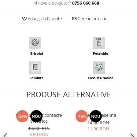
Ai nevoie de ajutor?
0756 060 668
Seminte morcovi
Seminte pastarnac
Adauga la Favorite
Cere informatii
Seminte plante aromatice
Seminte ridichi
Seminte rosii
Seminte salata
Seminte sfecla
Bricolaj
Pesticide
Seminte telina
Seminte varza
Seminte Vinete
Seminte
Casa si Gradina
Seminte zucchini
PRODUSE ALTERNATIVE
Verdeturi
Seminte Legume Profesionale
Seminte pentru germinare
Spray curatat contacte
Spray cu vaselina
-29%
NOU
-15%
NOU
Seminte trifoi
electrice
14,00 RON
14,00 RON
11,90 RON
Pesticide
9,90 RON