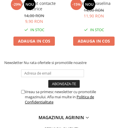
Spray curatat contacte
Spray cu vaselina
-29%
NOU
-15%
NOU
Plase plante
electrice
14,00 RON
14,00 RON
11,90 RON
Pompa de apa curata/murdara
9,90 RON
Pompa de stropit
IN STOC
IN STOC
Raticide
ADAUGA IN COS
ADAUGA IN COS
Saci
Spray si intretinere
Vinificatie
Newsletter
Nu rata ofertele si promotiile noastre
Lichidare STOC
Produse Bricolaj
Acumulatori si Incarcatoare
Vreau sa primesc newsletter cu promotiile
Baros / Ciocan / Topor
magazinului. Afla mai multe in
Politica de
Confidentialitate
Burghie
Cantare
MAGAZINUL AGRININ
Centuri/chingi