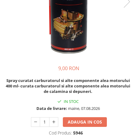
Diverse
Seminte legume
Pepene
Plante medicinale
Seminte ardei
Seminte broccoli
Seminte castraveti
Seminte ceapa
9,00 RON
Seminte conopida
Seminte de Gulii
Spray curatat carburatorul si alte componente alea motorului
400 ml- curata carburatorul si alte componente alea motorului
Seminte de Leustean
de calamina si depuneri.
Seminte de Patrunjel
IN STOC
Seminte de praz
Data de livrare:
maine, 07.08.2026
Seminte dovleac decorativ
Seminte dovlecel / dovleac
ADAUGA IN COS
Seminte fasole
Cod Produs:
5946
Seminte mazare