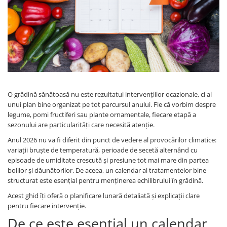
Discuri motocoasa
Seminte legume
Motofierastrau / Drujba
Diverse
Pepene
Pila motofierastrau / drujba
Plante medicinale
Feronerie si accesorii
Plantator
Seminte ardei
Fierastraie manuale
Plasa de umbrire
Seminte broccoli
Fire motocoasa
Plase plante
Seminte castraveti
Flexuri si Polizoare
Seminte ceapa
Pompa de apa curata/murdara
O grădină sănătoasă nu este rezultatul intervențiilor ocazionale, ci al
Gresor / Decalimetru
Seminte conopida
unui plan bine organizat pe tot parcursul anului. Fie că vorbim despre
Pompa de stropit
Seminte de Gulii
legume, pomi fructiferi sau plante ornamentale, fiecare etapă a
Hranitoare/ Adapatoare
Raticide
sezonului are particularități care necesită atenție.
Seminte de Leustean
Lama motofierastrau / drujba
Saci
Seminte de Patrunjel
Anul 2026 nu va fi diferit din punct de vedere al provocărilor climatice:
Lant motofierastrau / drujba
variații bruște de temperatură, perioade de secetă alternând cu
Spray si intretinere
Seminte de praz
episoade de umiditate crescută și presiune tot mai mare din partea
Lubrifianti
Seminte dovleac decorativ
Vinificatie
bolilor și dăunătorilor. De aceea, un calendar al tratamentelor bine
Masca de sudura & accesori
Seminte dovlecel / dovleac
structurat este esențial pentru menținerea echilibrului în grădină.
Seminte fasole
Motocoasa
Acest ghid îți oferă o planificare lunară detaliată și explicații clare
Seminte mazare
pentru fiecare intervenție.
Motocoasa si consumabile /
De ce este esențial un calendar
Seminte morcovi
accesorii