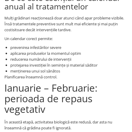
Seminte pastarnac
anual al tratamentelor
Patent
Seminte plante aromatice
Rulete masurat
Mulți grădinari reacționează doar atunci când apar probleme vizibile.
Seminte ridichi
Sape/ Cazmale/ Lopeti
Însă tratamentele preventive sunt mult mai eficiente și mai puțin
Seminte rosii
costisitoare decât intervențiile tardive.
Scule de mana
Seminte salata
Un calendar corect permite:
Seminte sfecla
Scule electrice
prevenirea infestărilor severe
Seminte telina
Set chei combinate
aplicarea produselor la momentul optim
Seminte varza
reducerea numărului de intervenții
Surubelnite
Seminte Vinete
protejarea investiției în semințe și material săditor
Suruburi
menținerea unui sol sănătos
Seminte zucchini
Planificarea înseamnă control.
Truse /set scule
Verdeturi
Ianuarie – Februarie:
Seminte Legume Profesionale
perioada de repaus
Seminte pentru germinare
vegetativ
Seminte trifoi
În această etapă, activitatea biologică este redusă, dar asta nu
înseamnă că grădina poate fi ignorată.