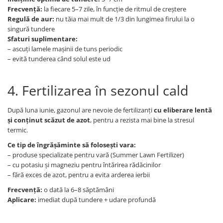
Frecvență:
la fiecare 5–7 zile, în funcție de ritmul de creștere
Regulă de aur:
nu tăia mai mult de 1/3 din lungimea firului la o
singură tundere
Sfaturi suplimentare:
– ascuți lamele mașinii de tuns periodic
– evită tunderea când solul este ud
4. Fertilizarea în sezonul cald
După luna iunie, gazonul are nevoie de fertilizanți
cu eliberare lentă
și conținut scăzut de azot
, pentru a rezista mai bine la stresul
termic.
Ce tip de îngrășăminte să folosești vara:
– produse specializate pentru vară (Summer Lawn Fertilizer)
– cu potasiu și magneziu pentru întărirea rădăcinilor
– fără exces de azot, pentru a evita arderea ierbii
Frecvență:
o dată la 6–8 săptămâni
Aplicare:
imediat după tundere + udare profundă