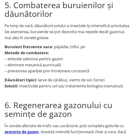
5. Combaterea buruienilor și
dăunătorilor
Pe timp de vară, dăunătorii solului și insectele își intensifică activitatea.
De asemenea, buruienile se pot dezvolta mai repede decât gazonul,
mai ales în zonele golase.
Buruieni frecvente vara:
păpădie, trifoi, pir
Metode de combatere:
– erbicide selective pentru gazon
– eliminare mecanică punctuală
– prevenirea apariției prin întreținere constantă
Dăunători tipici:
larve de cărăbuș, viermi de sol, furnici
Soluții:
insecticide pentru sol sau tratamente biologice (nematozi)
6. Regenerarea gazonului cu
semințe de gazon
În zonele afectate de trafic sau uscăciune, poți completa golurile cu
semințe de gazon
. Această metodă funcționează chiar și vara, dacă