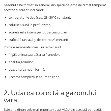
Seminte pastarnac
Patent
Gazonul este format, în general, din specii de iarbă de climat temperat.
Seminte plante aromatice
Acestea suferă atunci când:
Rulete masurat
Seminte ridichi
temperaturile depășesc 28–30°C constant,
Sape/ Cazmale/ Lopeti
Seminte rosii
solul se usucă în profunzime,
Scule de mana
Seminte salata
soarele este intens pe tot parcursul zilei,
Seminte sfecla
Scule electrice
traficul îl tasează și deteriorează mecanic.
Seminte telina
Set chei combinate
Primele semne ale stresului termic sunt:
Seminte varza
Surubelnite
Seminte Vinete
îngălbenirea sau pătarea frunzelor,
Suruburi
Seminte zucchini
apariția golurilor,
Truse /set scule
Verdeturi
dezvoltarea neuniformă,
Seminte Legume Profesionale
uscarea completă în anumite zone.
Seminte pentru germinare
Seminte trifoi
2. Udarea corectă a gazonului
vara
Este una dintre cele mai importante activități din această perioadă.