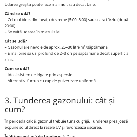
Udarea greșită poate face mai mult rău decât bine.
Când se udă?
– Cel mai bine, dimineața devreme (5:00–8:00) sau seara târziu (după
20:00)
– Se evită udarea în miezul zilei
Cât se udă?
– Gazonul are nevoie de aprox. 25–30 litri/m²/săptămână
– E mai bine să uzi profund de 2–3 ori pe săptămână decât superficial
zilnic
Cum se udă?
– Ideal: sistem de irigare prin aspersie
– Alternativ: furtun cu cap de pulverizare uniformă
3. Tunderea gazonului: cât și
cum?
În perioada caldă, gazonul trebuie tuns cu grijă. Tunderea prea joasă
expune solul direct la razele UV și favorizează uscarea.
Înălțime optimă de tundere:
5–7 cm