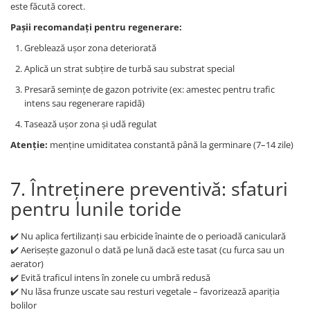
este făcută corect.
Pașii recomandați pentru regenerare:
Greblează ușor zona deteriorată
Aplică un strat subțire de turbă sau substrat special
Presară semințe de gazon potrivite (ex: amestec pentru trafic
intens sau regenerare rapidă)
Tasează ușor zona și udă regulat
Atenție:
menține umiditatea constantă până la germinare (7–14 zile)
7. Întreținere preventivă: sfaturi
pentru lunile toride
✔️ Nu aplica fertilizanți sau erbicide înainte de o perioadă caniculară
✔️ Aerisește gazonul o dată pe lună dacă este tasat (cu furca sau un
aerator)
✔️ Evită traficul intens în zonele cu umbră redusă
✔️ Nu lăsa frunze uscate sau resturi vegetale – favorizează apariția
bolilor