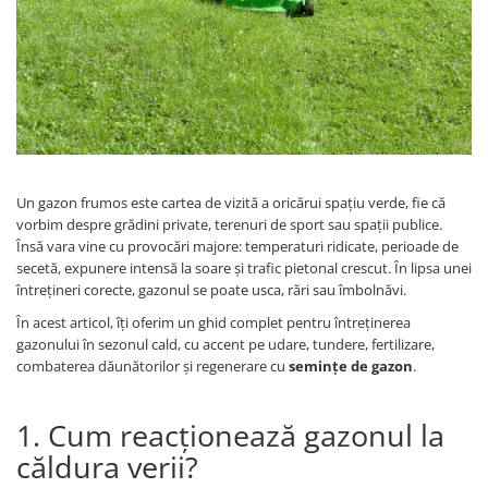
Discuri motocoasa
Seminte legume
Motofierastrau / Drujba
Diverse
Pepene
Pila motofierastrau / drujba
Plante medicinale
Feronerie si accesorii
Plantator
Seminte ardei
Fierastraie manuale
Plasa de umbrire
Seminte broccoli
Fire motocoasa
Plase plante
Seminte castraveti
Flexuri si Polizoare
Seminte ceapa
Pompa de apa curata/murdara
Un gazon frumos este cartea de vizită a oricărui spațiu verde, fie că
Gresor / Decalimetru
Seminte conopida
vorbim despre grădini private, terenuri de sport sau spații publice.
Pompa de stropit
Seminte de Gulii
Însă vara vine cu provocări majore: temperaturi ridicate, perioade de
Hranitoare/ Adapatoare
Raticide
secetă, expunere intensă la soare și trafic pietonal crescut. În lipsa unei
Seminte de Leustean
Lama motofierastrau / drujba
întrețineri corecte, gazonul se poate usca, rări sau îmbolnăvi.
Saci
Seminte de Patrunjel
Lant motofierastrau / drujba
În acest articol, îți oferim un ghid complet pentru întreținerea
Spray si intretinere
Seminte de praz
gazonului în sezonul cald, cu accent pe udare, tundere, fertilizare,
Lubrifianti
Seminte dovleac decorativ
Vinificatie
combaterea dăunătorilor și regenerare cu
semințe de gazon
.
Masca de sudura & accesori
Seminte dovlecel / dovleac
Seminte fasole
Motocoasa
1. Cum reacționează gazonul la
Seminte mazare
Motocoasa si consumabile /
căldura verii?
Seminte morcovi
accesorii