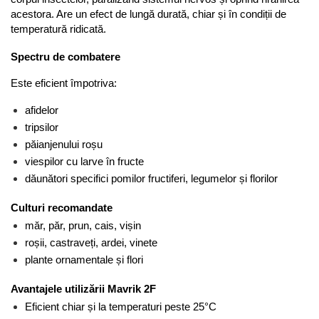
Seminte pastarnac
Patent
acestora. Are un efect de lungă durată, chiar și în condiții de 
Seminte plante aromatice
temperatură ridicată.
Rulete masurat
Seminte ridichi
Sape/ Cazmale/ Lopeti
Spectru de combatere
Seminte rosii
Scule de mana
Seminte salata
Este eficient împotriva:
Seminte sfecla
Scule electrice
afidelor
Seminte telina
Set chei combinate
tripsilor
Seminte varza
Surubelnite
păianjenului roșu
Seminte Vinete
viespilor cu larve în fructe
Suruburi
Seminte zucchini
dăunători specifici pomilor fructiferi, legumelor și florilor
Truse /set scule
Verdeturi
Culturi recomandate
Seminte Legume Profesionale
măr, păr, prun, cais, vișin
Seminte pentru germinare
roșii, castraveți, ardei, vinete
Seminte trifoi
plante ornamentale și flori
Avantajele utilizării Mavrik 2F
Eficient chiar și la temperaturi peste 25°C