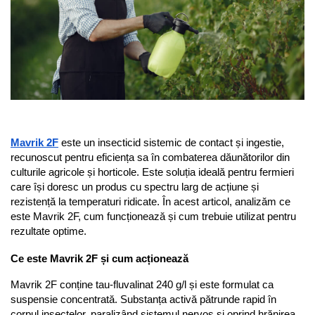
Discuri motocoasa
Seminte legume
Motofierastrau / Drujba
Diverse
Pepene
Pila motofierastrau / drujba
Plante medicinale
Feronerie si accesorii
Plantator
Seminte ardei
Fierastraie manuale
Plasa de umbrire
Seminte broccoli
Fire motocoasa
Plase plante
Seminte castraveti
Flexuri si Polizoare
Seminte ceapa
Pompa de apa curata/murdara
Gresor / Decalimetru
Seminte conopida
Mavrik 2F
 este un insecticid sistemic de contact și ingestie, 
Pompa de stropit
Seminte de Gulii
recunoscut pentru eficiența sa în combaterea dăunătorilor din 
Hranitoare/ Adapatoare
Raticide
culturile agricole și horticole. Este soluția ideală pentru fermieri 
Seminte de Leustean
Lama motofierastrau / drujba
care își doresc un produs cu spectru larg de acțiune și 
Saci
Seminte de Patrunjel
rezistență la temperaturi ridicate. În acest articol, analizăm ce 
Lant motofierastrau / drujba
Spray si intretinere
Seminte de praz
este Mavrik 2F, cum funcționează și cum trebuie utilizat pentru 
Lubrifianti
Seminte dovleac decorativ
rezultate optime.
Vinificatie
Masca de sudura & accesori
Seminte dovlecel / dovleac
Ce este Mavrik 2F și cum acționează
Seminte fasole
Motocoasa
Mavrik 2F conține tau-fluvalinat 240 g/l și este formulat ca 
Seminte mazare
Motocoasa si consumabile /
suspensie concentrată. Substanța activă pătrunde rapid în 
Seminte morcovi
accesorii
corpul insectelor, paralizând sistemul nervos și oprind hrănirea 