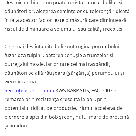
Deși niciun hibrid nu poate rezista tuturor bolilor și
dăunătorilor, alegerea semințelor cu toleranță ridicată
în fața acestor factori este o măsură care diminuează
riscul de diminuare a volumului sau calității recoltei.
Cele mai des întâlnite boli sunt rugina porumbului,
fuzarioza tulpinii, pătarea cenușie a frunzelor și
putregaiul moale, iar printre cei mai răspândiți
dăunători se află rățișoara (gărgărița) porumbului și
viermii sârmă.
Semin
țele de
porumb
KWS KARPATIS, FAO 340 se
remarcă prin rezistența crescută la boli, prin
potențialul ridicat de producție, ritmul accelerat de
pierdere a apei din bob și conținutul mare de proteină
și amidon.