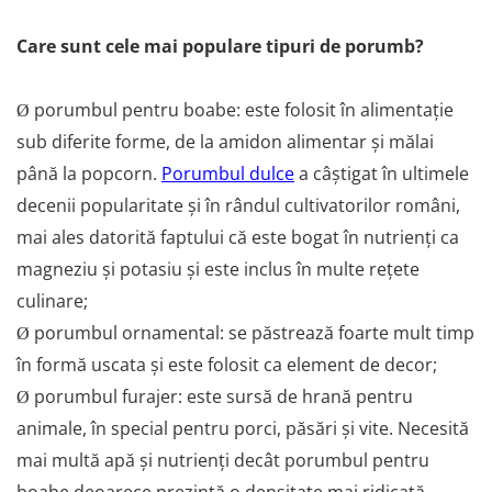
Adjuvant
BIO
Care sunt cele mai populare tipuri de porumb?
Diverse
Erbicid
porumbul pentru boabe: este folosit în alimentație
Ø
sub diferite forme, de la amidon alimentar și mălai
Fungicid
până la popcorn.
Porumbul dulce
a câștigat în ultimele
Insecticid
decenii popularitate și în rândul cultivatorilor români,
Tratamente repaus vegetativ
mai ales datorită faptului că este bogat în nutrienți ca
Ingrasaminte plante
magneziu și potasiu și este inclus în multe rețete
Ingrasaminte plante
culinare;
Ingrasaminte plante - CUTIE / KG
porumbul ornamental: se păstrează foarte mult timp
Ø
Ingrasaminte plante - ECOLOGICE
în formă uscata și este folosit ca element de decor;
Ingrasaminte plante - FLORI
porumbul furajer: este sursă de hrană pentru
Ø
Ingrasaminte plante - FLORI - GEL
animale, în special pentru porci, păsări și vite. Necesită
Casa, Gradina
mai multă apă și nutrienți decât porumbul pentru
Accesorii agricole
boabe deoarece prezintă o densitate mai ridicată.