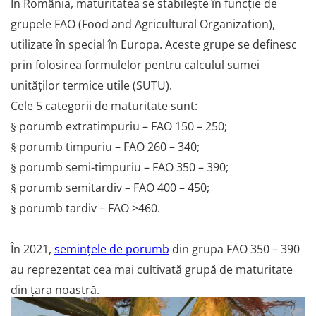
În România, maturitatea se stabilește în funcție de
Chei fixe
grupele FAO (Food and Agricultural Organization),
Cleste
utilizate în special în Europa. Aceste grupe se definesc
Colier / Faseta
prin folosirea formulelor pentru calculul sumei
Consumabile motofierastrau
drujba
unităților termice utile (SUTU).
Demarouri drujba
Cele 5 categorii de maturitate sunt:
porumb extratimpuriu – FAO 150 – 250;
Discuri debitare
§
porumb timpuriu – FAO 260 – 340;
§
Discuri motocoasa
porumb semi-timpuriu – FAO 350 – 390;
§
Diverse
porumb semitardiv – FAO 400 – 450;
§
Feronerie si accesorii
porumb tardiv – FAO >460.
§
Fierastraie manuale
Fire motocoasa
În 2021,
semințele de porumb
din grupa FAO 350 – 390
Flexuri si Polizoare
au reprezentat cea mai cultivată grupă de maturitate
Gresor / Decalimetru
din țara noastră.
Hranitoare/ Adapatoare