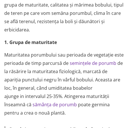
grupa de maturitate, calitatea și mărimea bobului, tipul
Plase plante
de teren pe care vom semăna porumbul, clima în care
Pompa de apa curata/murdara
se află terenul, rezistența la boli și dăunători și
Pompa de stropit
erbicidarea.
Raticide
1. Grupa de maturitate
Saci
Spray si intretinere
Maturitatea porumbului sau perioada de vegetație este
Vinificatie
perioada de timp parcursă de
semințele de porumb
de
Lichidare STOC
la răsărire la maturitatea fiziologică, marcată de
Produse Bricolaj
apariția punctului negru în vârful bobului. Aceasta are
Acumulatori si Incarcatoare
loc, în general, când umiditatea boabelor
Baros / Ciocan / Topor
ajunge in intervalul 25-35%. Atingerea maturității
Burghie
înseamnă că
sămânța de porumb
poate germina
Cantare
pentru a crea o nouă plantă.
Centuri/chingi