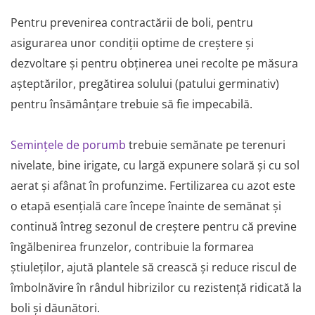
Pentru prevenirea contractării de boli, pentru
asigurarea unor condiții optime de creștere și
dezvoltare și pentru obținerea unei recolte pe măsura
așteptărilor, pregătirea solului (patului germinativ)
pentru însămânțare trebuie să fie impecabilă.
Semințele de porumb
trebuie semănate pe terenuri
nivelate, bine irigate, cu largă expunere solară și cu sol
aerat și afânat în profunzime. Fertilizarea cu azot este
o etapă esențială care începe înainte de semănat și
continuă întreg sezonul de creștere pentru că previne
îngălbenirea frunzelor, contribuie la formarea
știuleților, ajută plantele să crească și reduce riscul de
îmbolnăvire în rândul hibrizilor cu rezistență ridicată la
boli și dăunători.