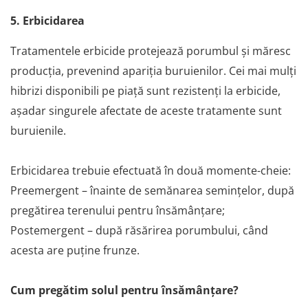
5. Erbicidarea
Tratamentele erbicide protejează porumbul și măresc
producția, prevenind apariția buruienilor. Cei mai mulți
hibrizi disponibili pe piață sunt rezistenți la erbicide,
așadar singurele afectate de aceste tratamente sunt
buruienile.
Erbicidarea trebuie efectuată în două momente-cheie:
Preemergent – înainte de semănarea semințelor, după
pregătirea terenului pentru însămânțare;
Postemergent – după răsărirea porumbului, când
acesta are puține frunze.
Cum pregătim solul pentru însămânțare?