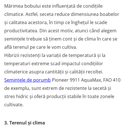
Truse /set scule
Mărimea bobului este influențată de condițiile
Produse Zootehnie
climatice. Astfel, seceta reduce dimensiunea boabelor
și calitatea acestora, în timp ce înghețul le scade
productivitatea. Din acest motiv, atunci când alegem
semințele trebuie să ținem cont și de clima în care se
află terenul pe care le vom cultiva.
Hibrizii rezistenți la variații de temperatură și la
temperaturi extreme scad impactul condițiilor
climaterice asupra cantității și calității recoltei.
Semințele de porumb
Pioneer 9911 AquaMax, FAO 410
de exemplu, sunt extrem de rezistente la secetă și
stres hidric și oferă producții stabile în toate zonele
cultivate.
3. Terenul și clima