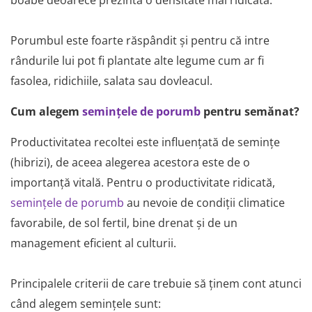
Accesorii gard electric
Accesorii irigat
Porumbul este foarte răspândit și pentru că intre
Araci/ Suporti plante
rândurile lui pot fi plantate alte legume cum ar fi
Candele / Rezerve / Lumanari
fasolea, ridichiile, salata sau dovleacul.
Carabine/ carlige
Cum alegem
semin
ț
ele de porumb
pentru semănat?
Diverse casa si gradina
Diverse depozitare
Productivitatea recoltei este influențată de semințe
Echipament protectie gradina
(hibrizi), de aceea alegerea acestora este de o
Fir/Ata de legat
importanță vitală. Pentru o productivitate ridicată,
semin
ț
ele de porumb
au nevoie de condiții climatice
Foarfeci
favorabile, de sol fertil, bine drenat și de un
Furtun / banda / tub
management eficient al culturii.
Motofierastrau / Drujba
Pila motofierastrau / drujba
Principalele criterii de care trebuie să ținem cont atunci
Plantator
când alegem semințele sunt:
Plasa de umbrire