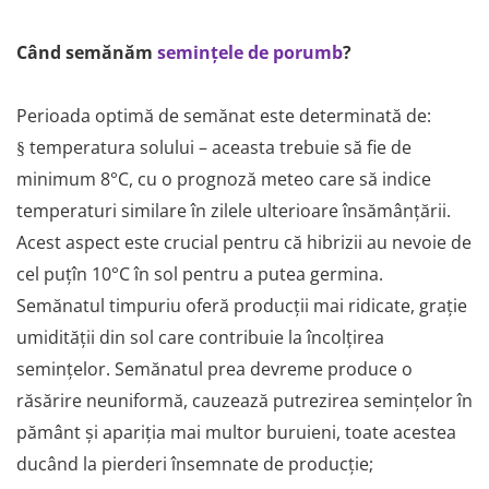
Când semănăm
semințele de porumb
?
Perioada optimă de semănat este determinată de:
temperatura solului – aceasta trebuie să fie de
§
minimum 8°C, cu o prognoză meteo care să indice
temperaturi similare în zilele ulterioare însămânțării.
Acest aspect este crucial pentru că hibrizii au nevoie de
cel puțîn 10°C în sol pentru a putea germina.
Semănatul timpuriu oferă producții mai ridicate, grație
umidității din sol care contribuie la încolțirea
semințelor. Semănatul prea devreme produce o
răsărire neuniformă, cauzează putrezirea semințelor în
pământ și apariția mai multor buruieni, toate acestea
ducând la pierderi însemnate de producție;