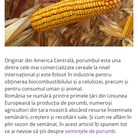
Diverse
Seminte legume
Pepene
Plante medicinale
Seminte ardei
Seminte broccoli
Seminte castraveti
Originar din America Centrală, porumbul este una
Seminte ceapa
dintre cele mai comercializate cereale la nivel
Seminte conopida
internațional și este folosit în industrie pentru
Seminte de Gulii
obținerea biocombustibilului și a celulozei, precum și
pentru consumul uman și animal.
Seminte de Leustean
România se numără printre primele țări din Uniunea
Seminte de Patrunjel
Europeană la producția de porumb, numeroși
Seminte de praz
agricultori din țara noastră alocând resurse însemnate
Seminte dovleac decorativ
semănării, creșterii și recoltării sale. Și cum ne aflăm în
Seminte dovlecel / dovleac
plin sezon de semănat, în acest articol îți spunem tot
Seminte fasole
ce ai nevoie să știi despre
semin
ț
ele de porumb
.
Seminte mazare