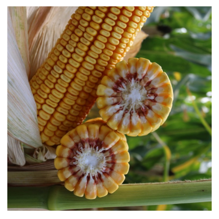
Seminte morcovi
Seminte pastarnac
Seminte plante aromatice
Seminte ridichi
Seminte rosii
Seminte salata
Seminte sfecla
Seminte telina
Seminte varza
Seminte Vinete
Seminte zucchini
Verdeturi
Seminte Legume Profesionale
Seminte pentru germinare
Seminte trifoi
Pesticide