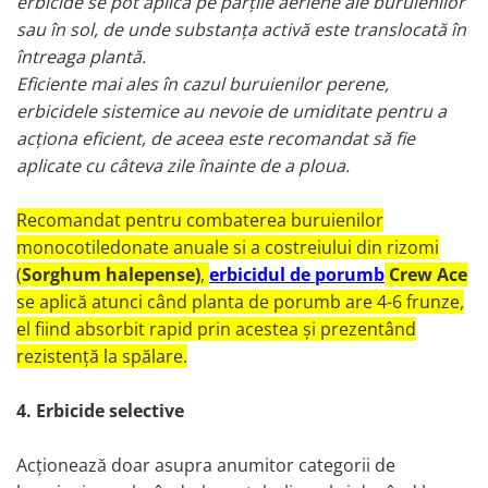
erbicide se pot aplica pe părțile aeriene ale buruienilor
sau în sol, de unde substanța activă este translocată în
întreaga plantă.
Eficiente mai ales în cazul buruienilor perene,
erbicidele sistemice au nevoie de umiditate pentru a
acționa eficient, de aceea este recomandat să fie
aplicate cu câteva zile înainte de a ploua.
Recomandat pentru combaterea buruienilor
monocotiledonate anuale si a costreiului din rizomi
(
Sorghum halepense)
,
erbicidul de porumb
Crew Ace
se aplic
ă atunci când planta de porumb are 4-6 frunze,
el fiind a
bsorbit rapid prin acestea și prezentând
rezistență la spălare.
4.
Erbicide selective
Acționează doar asupra anumitor categorii de