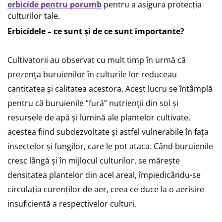
erbicide pentru porumb
pentru a asigura protecția
Seminte pastarnac
Patent
culturilor tale.
Seminte plante aromatice
Rulete masurat
Erbicidele – ce sunt și de ce sunt importante?
Seminte ridichi
Sape/ Cazmale/ Lopeti
Seminte rosii
Scule de mana
Seminte salata
Cultivatorii au observat cu mult timp în urmă că
Seminte sfecla
Scule electrice
prezența buruienilor în culturile lor reduceau
Seminte telina
Set chei combinate
cantitatea și calitatea acestora. Acest lucru se întâmplă
Seminte varza
Surubelnite
pentru că buruienile “fură” nutrienții din sol și
Seminte Vinete
Suruburi
resursele de apă și lumină ale plantelor cultivate,
Seminte zucchini
acestea fiind subdezvoltate și astfel vulnerabile în fața
Truse /set scule
Verdeturi
insectelor și fungilor, care le pot ataca. Când buruienile
Seminte Legume Profesionale
cresc lângă și în mijlocul culturilor, se mărește
Seminte pentru germinare
densitatea plantelor din acel areal, împiedicându-se
Seminte trifoi
circulația curenților de aer, ceea ce duce la o aerisire
insuficientă a respectivelor culturi.