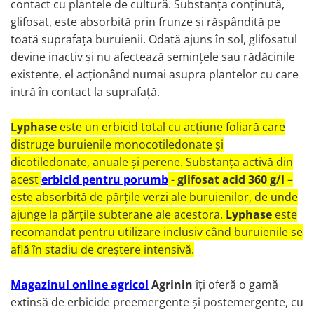
contact cu plantele de cultură. Substanța conținută,
glifosat, este absorbită prin frunze și răspândită pe
toată suprafața buruienii. Odată ajuns în sol, glifosatul
devine inactiv și nu afectează semințele sau rădăcinile
existente, el acționând numai asupra plantelor cu care
intră în contact la suprafață.
Lyphase
este un erbicid total cu acțiune foliară care
distruge buruienile monocotiledonate și
dicotiledonate, anuale și perene. Substanța activă din
acest
erbicid pentru porumb
-
glifosat acid 360 g/l
–
este absorbită de părțile verzi ale buruienilor, de unde
ajunge la părțile subterane ale acestora.
Lyphase
este
recomandat pentru utilizare inclusiv când buruienile se
află în stadiu de creștere intensivă.
Magazinul online agricol
Agrinin
îți oferă o gamă
extinsă de erbicide preemergente și postemergente, cu