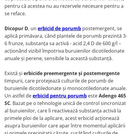
pentru că acestea nu au rezervele necesare pentru a
se reface.
Dicopur D
, un
erbicid de porumb
postemergent, se
aplică primăvara, când plantele de porumb prezintă 3-
6 frunze, substanța sa activă - acid 2,4 D de 600 g/l –
acționând vizibil împotriva buruienilor dicotiledonate
anuale și perene, sensibile la această substanță.
Există și
erbicide preemergente și postemergente
timpurii, care protejează culturile de porumb de
buruienile dicotiledonate și monocotiledonate anuale.
Un astfel de
erbicid pentru porumb
este
Adengo 465
SC
. Bazat pe o tehnologie unică de control sincronizat
al buruienilor, care îi reactivează substanța activă la
primele ploi de la aplicare, acest erbicid acționează
asupra buruienilor care apar între momentul aplicării
și primele precipitații căzute, curățând culturile de