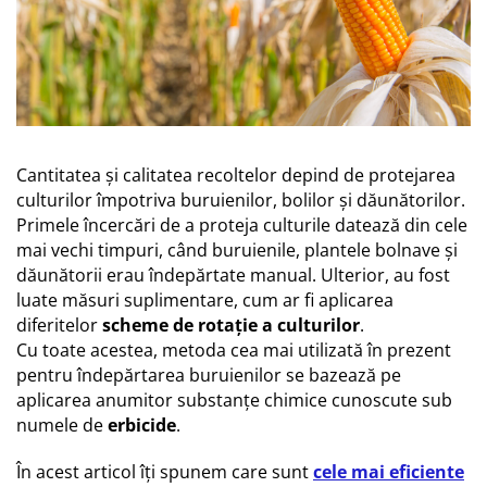
Discuri motocoasa
Seminte legume
Motofierastrau / Drujba
Diverse
Pepene
Pila motofierastrau / drujba
Plante medicinale
Feronerie si accesorii
Plantator
Seminte ardei
Fierastraie manuale
Plasa de umbrire
Seminte broccoli
Fire motocoasa
Plase plante
Seminte castraveti
Cantitatea și calitatea recoltelor depind de protejarea
Flexuri si Polizoare
Seminte ceapa
Pompa de apa curata/murdara
culturilor împotriva buruienilor, bolilor și dăunătorilor.
Gresor / Decalimetru
Seminte conopida
Primele încercări de a proteja culturile datează din cele
Pompa de stropit
Seminte de Gulii
Hranitoare/ Adapatoare
mai vechi timpuri, când buruienile, plantele bolnave și
Raticide
Seminte de Leustean
dăunătorii erau îndepărtate manual. Ulterior, au fost
Lama motofierastrau / drujba
Saci
luate măsuri suplimentare, cum ar fi aplicarea
Seminte de Patrunjel
Lant motofierastrau / drujba
diferitelor
scheme de rotație a culturilor
.
Spray si intretinere
Seminte de praz
Cu toate acestea, metoda cea mai utilizată în prezent
Lubrifianti
Seminte dovleac decorativ
Vinificatie
pentru îndepărtarea buruienilor se bazează pe
Masca de sudura & accesori
Seminte dovlecel / dovleac
aplicarea anumitor substanțe chimice cunoscute sub
Seminte fasole
Motocoasa
numele de
erbicide
.
Seminte mazare
Motocoasa si consumabile /
În acest articol îți spunem care sunt
cele mai eficiente
Seminte morcovi
accesorii